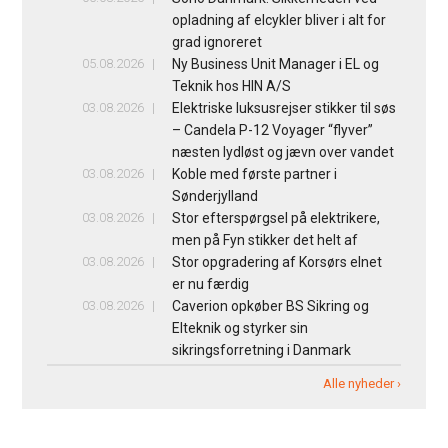
opladning af elcykler bliver i alt for
grad ignoreret
05.08.2026
Ny Business Unit Manager i EL og
Teknik hos HIN A/S
03.08.2026
Elektriske luksusrejser stikker til søs
– Candela P-12 Voyager “flyver”
næsten lydløst og jævn over vandet
03.08.2026
Koble med første partner i
Sønderjylland
03.08.2026
Stor efterspørgsel på elektrikere,
men på Fyn stikker det helt af
03.08.2026
Stor opgradering af Korsørs elnet
er nu færdig
03.08.2026
Caverion opkøber BS Sikring og
Elteknik og styrker sin
sikringsforretning i Danmark
Alle nyheder ›