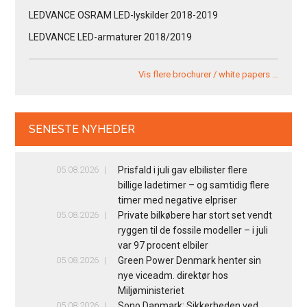
LEDVANCE OSRAM LED-lyskilder 2018-2019
LEDVANCE LED-armaturer 2018/2019
Vis flere brochurer / white papers …
SENESTE NYHEDER
05.08.2026
Prisfald i juli gav elbilister flere
billige ladetimer – og samtidig flere
timer med negative elpriser
05.08.2026
Private bilkøbere har stort set vendt
ryggen til de fossile modeller – i juli
var 97 procent elbiler
05.08.2026
Green Power Denmark henter sin
nye viceadm. direktør hos
Miljøministeriet
05.08.2026
Sono Danmark: Sikkerheden ved