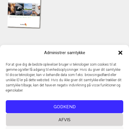
KONTAKT
Administrer samtykke
TechMedia A/S
Naverland 35
For at give dig de bedste oplevelser bruger vi teknologier som cookies til at
DK – 2600 Glostrup
gemme og/eller få adgang til enhedsoplysninger. Hvis du giver dit samtykke
www.techmedia.dk
til disse teknologier, kan vi behandle data som f.eks. browsingadfærd eller
Telefon: +45 43 24 26 28
unikke ID'er på dette websted. Hvis du ikke giver dit samtykke eller trækker dit
samtykke tilbage, kan det have en negativ indvirkning på visse funktioner og
E-mail:
info@techmedia.dk
egenskaber.
Privatlivspolitik
Cookiepolitik
GODKEND
AFVIS