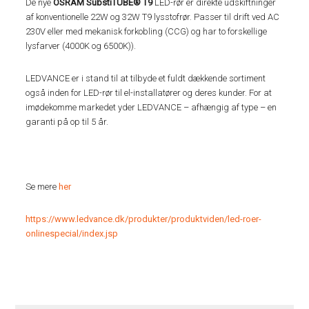
De nye
OSRAM SubstiTUBE® T9
LED-rør er direkte udskiftninger
af konventionelle 22W og 32W T9 lysstofrør. Passer til drift ved AC
230V eller med mekanisk forkobling (CCG) og har to forskellige
lysfarver (4000K og 6500K)).
LEDVANCE er i stand til at tilbyde et fuldt dækkende sortiment
også inden for LED-rør til el-installatører og deres kunder. For at
imødekomme markedet yder LEDVANCE – afhængig af type – en
garanti på op til 5 år.
Se mere
her
https://www.ledvance.dk/produkter/produktviden/led-roer-
onlinespecial/index.jsp