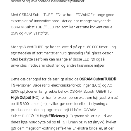
moderne og avancerede belysningsløsninger.
Med OSRAM SubstiTUBE LED-rør har LEDVANCE mange gode
eksempler på innovative produkter og har mange højtydende
®
OSRAM SubstiTUBE
LED-rør, som kan erstatte konventionelle
25W og 40W lysstofrør.
Mange SubstiTUBE-rør har en levetid på op til 60.000 timer – og
størstedelen af sortimentet er nu tilgængelig i full glass design.
Med beskyttelsesfolien kan mange af disse LED-rør også
anvendes i fødevareindustrien og andre krævende miljøer.
Dette gælder også for de særligt alsidige
OSRAM SubstiTUBE®
T5
-versioner. Både rør til elektroniske forkoblinger (ECG) og AC
230V opfylder en lang række behov: OSRAM SubstiTUBE® T5
High Output
(HO) rør har for eksempel en ekstrem høj lysstrøm på
op til 5.600 lumen (lm), hvilket gør dem ideelle til belysning af
produktionshaller og lagre med højt til loftet. OSRAM
SubstiTUBE® T5
High Efficiency
(HE) rørene skiller sig ud ved
deres høje lysudbytte på op til 151 lumen pr. Watt (lm/W), hvilket
gør dem meget omkostningseffektive. En ekstra fordel er, at der