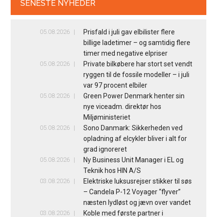
SENESTE NYHEDER
05.08.2026
Prisfald i juli gav elbilister flere
billige ladetimer – og samtidig flere
timer med negative elpriser
05.08.2026
Private bilkøbere har stort set vendt
ryggen til de fossile modeller – i juli
var 97 procent elbiler
05.08.2026
Green Power Denmark henter sin
nye viceadm. direktør hos
Miljøministeriet
05.08.2026
Sono Danmark: Sikkerheden ved
opladning af elcykler bliver i alt for
grad ignoreret
05.08.2026
Ny Business Unit Manager i EL og
Teknik hos HIN A/S
03.08.2026
Elektriske luksusrejser stikker til søs
– Candela P-12 Voyager “flyver”
næsten lydløst og jævn over vandet
03.08.2026
Koble med første partner i