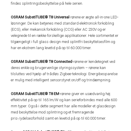
findes splintringsbeskyttelse på hele serien.
OSRAM SubstiTUBE® T8 Universal
-rørene er ægte all-in-one LED-
løsninger. De kan betjenes med standard elektronisk forkobling
(ECG), eller mekanisk forkobling (CCG) eller AC 230V og er
velegnede til en række forskellige applikationer. Hele sortimentet er
tilgængeligt i full glass design med splintfri beskyttelsesfilm og
har en ekstrem lang levetid på op til 60.000 timer.
OSRAM SubstiTUBE® T8 Connected
-rørene er kendetegnet ved
deres enkle og brugervenlige styringssystem – rørene kan
tilsluttes ved hjælp af trådløs Zigbee-teknologi. Energibesparelse
er mulig med intelligent sensorstyret on/off og trindæmpning.
OSRAM SubstiTUBE® T8 EM
-rørene giver en usædvanlig høj
effektivitet på op til 165 lm/W og kan serieforbindes med alle 600
mm typer. Også i dette segment har alle modeller et glasdesign
med beskyttelse mod splintring og et fremragende
pris-/ydelsesforhold samt en levetid på op til 60.000 timer.