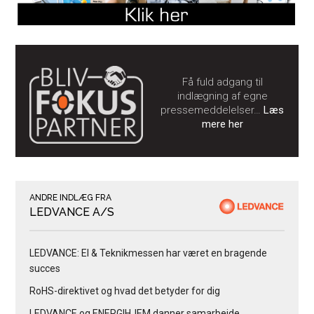
Få fuld adgang til
indlægning af egne
pressemeddelelser…
Læs
mere her
ANDRE INDLÆG FRA
LEDVANCE A/S
LEDVANCE: El & Teknikmessen har været en bragende
succes
RoHS-direktivet og hvad det betyder for dig
LEDVANCE og ENERGIHJEM danner samarbejde