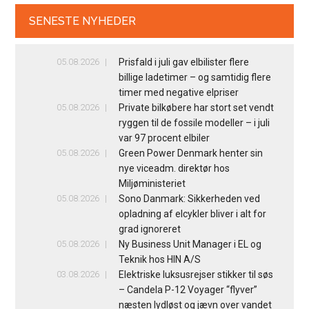
SENESTE NYHEDER
05.08.2026
Prisfald i juli gav elbilister flere
billige ladetimer – og samtidig flere
timer med negative elpriser
05.08.2026
Private bilkøbere har stort set vendt
ryggen til de fossile modeller – i juli
var 97 procent elbiler
05.08.2026
Green Power Denmark henter sin
nye viceadm. direktør hos
Miljøministeriet
05.08.2026
Sono Danmark: Sikkerheden ved
opladning af elcykler bliver i alt for
grad ignoreret
05.08.2026
Ny Business Unit Manager i EL og
Teknik hos HIN A/S
03.08.2026
Elektriske luksusrejser stikker til søs
– Candela P-12 Voyager “flyver”
næsten lydløst og jævn over vandet