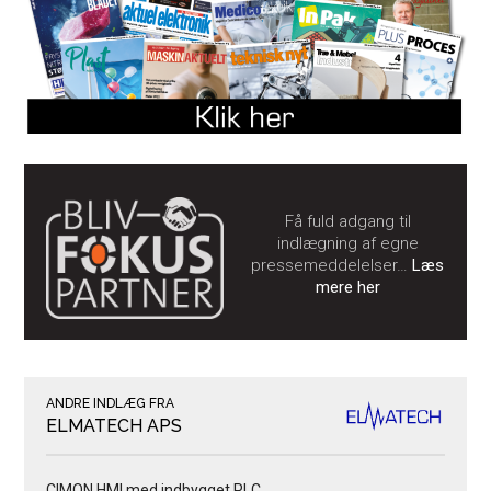
Få fuld adgang til
indlægning af egne
pressemeddelelser…
Læs
mere her
ANDRE INDLÆG FRA
ELMATECH APS
CIMON HMI med indbygget PLC