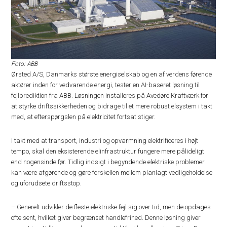
Foto: ABB
Ørsted A/S, Danmarks største energiselskab og en af verdens førende
aktører inden for vedvarende energi, tester en AI-baseret løsning til
fejlprediktion fra ABB. Løsningen installeres på Avedøre Kraftværk for
at styrke driftssikkerheden og bidrage til et mere robust elsystem i takt
med, at efterspørgslen på elektricitet fortsat stiger.
I takt med at transport, industri og opvarmning elektrificeres i højt
tempo, skal den eksisterende elinfrastruktur fungere mere pålideligt
end nogensinde før. Tidlig indsigt i begyndende elektriske problemer
kan være afgørende og gøre forskellen mellem planlagt vedligeholdelse
og uforudsete driftsstop.
– Generelt udvikler de fleste elektriske fejl sig over tid, men de opdages
ofte sent, hvilket giver begrænset handlefrihed. Denne løsning giver