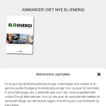
ANNONCÉR I DET NYE EL+ENERGI
KONTAKT
Administrer samtykke
TechMedia A/S
Naverland 35
For at give dig de bedste oplevelser bruger vi teknologier som cookies til at
DK – 2600 Glostrup
gemme og/eller få adgang til enhedsoplysninger. Hvis du giver dit samtykke
www.techmedia.dk
til disse teknologier, kan vi behandle data som f.eks. browsingadfærd eller
Telefon: +45 43 24 26 28
unikke ID'er på dette websted. Hvis du ikke giver dit samtykke eller trækker dit
samtykke tilbage, kan det have en negativ indvirkning på visse funktioner og
E-mail:
info@techmedia.dk
egenskaber.