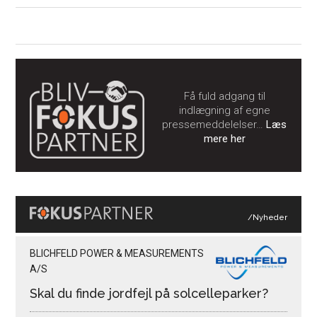
Få fuld adgang til
indlægning af egne
pressemeddelelser…
Læs
mere her
/Nyheder
BLICHFELD POWER & MEASUREMENTS
A/S
Skal du finde jordfejl på solcelleparker?