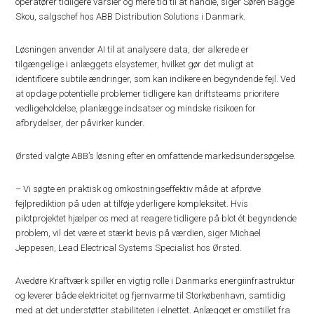
operatører tidligere varsler og mere tid til at handle, siger Søren Bagge
Skou, salgschef hos ABB Distribution Solutions i Danmark.
Løsningen anvender AI til at analysere data, der allerede er
tilgængelige i anlæggets elsystemer, hvilket gør det muligt at
identificere subtile ændringer, som kan indikere en begyndende fejl. Ved
at opdage potentielle problemer tidligere kan driftsteams prioritere
vedligeholdelse, planlægge indsatser og mindske risikoen for
afbrydelser, der påvirker kunder.
Ørsted valgte ABB’s løsning efter en omfattende markedsundersøgelse.
– Vi søgte en praktisk og omkostningseffektiv måde at afprøve
fejlprediktion på uden at tilføje yderligere kompleksitet. Hvis
pilotprojektet hjælper os med at reagere tidligere på blot ét begyndende
problem, vil det være et stærkt bevis på værdien, siger Michael
Jeppesen, Lead Electrical Systems Specialist hos Ørsted.
Avedøre Kraftværk spiller en vigtig rolle i Danmarks energiinfrastruktur
og leverer både elektricitet og fjernvarme til Storkøbenhavn, samtidig
med at det understøtter stabiliteten i elnettet. Anlægget er omstillet fra