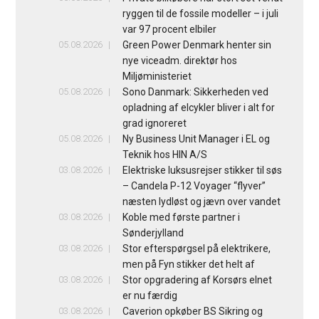
ryggen til de fossile modeller – i juli
var 97 procent elbiler
05.08.2026
Green Power Denmark henter sin
nye viceadm. direktør hos
Miljøministeriet
05.08.2026
Sono Danmark: Sikkerheden ved
opladning af elcykler bliver i alt for
grad ignoreret
05.08.2026
Ny Business Unit Manager i EL og
Teknik hos HIN A/S
03.08.2026
Elektriske luksusrejser stikker til søs
– Candela P-12 Voyager “flyver”
næsten lydløst og jævn over vandet
03.08.2026
Koble med første partner i
Sønderjylland
03.08.2026
Stor efterspørgsel på elektrikere,
men på Fyn stikker det helt af
03.08.2026
Stor opgradering af Korsørs elnet
er nu færdig
03.08.2026
Caverion opkøber BS Sikring og