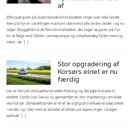
af
Efterspørgslen på autoriserede elinstallatører stiger over hele landet.
Men på Fyn er udviklingen markant større end alle andre steder - og nu
søger 3byggetilbud.dk flere elinstallatører, der tager opgaver på Fyn
for at følge med. Elbiler, varmepumper og solcelleanlæg fylder mere og
mere i de
Stor opgradering af
Korsørs elnet er nu
færdig
Der er fart på Vestsjællands elektrificering, og det øger kravene til
elnettet. Derfor har Cerius nu gennemført en stor investering i området
ved Korsør. Storebæltsbroen er et af de vigtigste trafikale knudepunkter
i landet, og i takt med at antallet af elbiler på vejene stiger, så øges
behovet