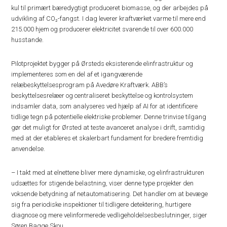
kul til primært bæredygtigt produceret biomasse, og der arbejdes på
udvikling af CO₂-fangst. I dag leverer kraftværket varme til mere end
215.000 hjem og producerer elektricitet svarende til over 600.000
husstande.
Pilotprojektet bygger på Ørsteds eksisterende elinfrastruktur og
implementeres som en del af et igangværende
relæbeskyttelsesprogram på Avedøre Kraftværk. ABB’s
beskyttelsesrelæer og centraliseret beskyttelse og kontrolsystem
indsamler data, som analyseres ved hjælp af AI for at identificere
tidlige tegn på potentielle elektriske problemer. Denne trinvise tilgang
gør det muligt for Ørsted at teste avanceret analyse i drift, samtidig
med at der etableres et skalerbart fundament for bredere fremtidig
anvendelse.
– I takt med at elnettene bliver mere dynamiske, og elinfrastrukturen
udsættes for stigende belastning, viser denne type projekter den
voksende betydning af netautomatisering. Det handler om at bevæge
sig fra periodiske inspektioner til tidligere detektering, hurtigere
diagnose og mere velinformerede vedligeholdelsesbeslutninger, siger
Søren Bagge Skou.