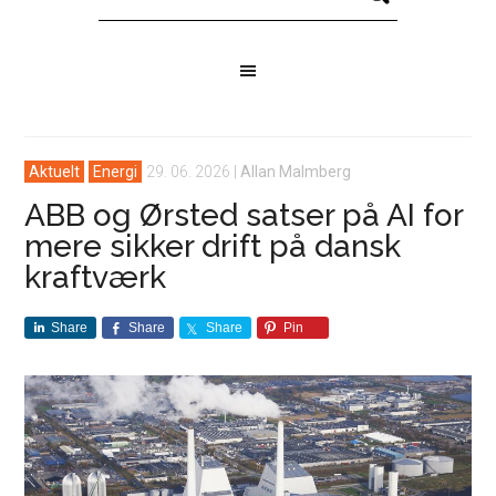
Aktuelt
Energi
29. 06. 2026
|
Allan Malmberg
ABB og Ørsted satser på AI for
mere sikker drift på dansk
kraftværk
Share
Share
Share
Pin