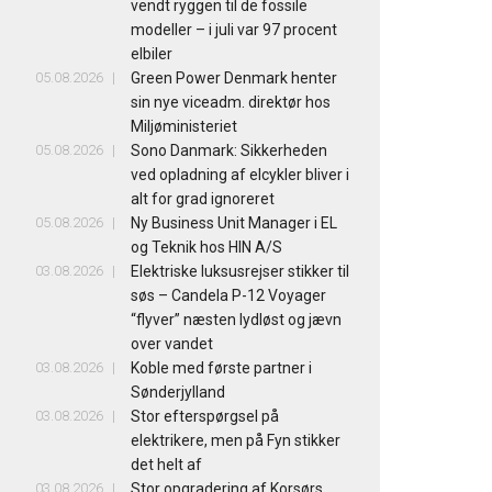
vendt ryggen til de fossile
modeller – i juli var 97 procent
elbiler
05.08.2026
Green Power Denmark henter
sin nye viceadm. direktør hos
Miljøministeriet
05.08.2026
Sono Danmark: Sikkerheden
ved opladning af elcykler bliver i
alt for grad ignoreret
05.08.2026
Ny Business Unit Manager i EL
og Teknik hos HIN A/S
03.08.2026
Elektriske luksusrejser stikker til
søs – Candela P-12 Voyager
“flyver” næsten lydløst og jævn
over vandet
03.08.2026
Koble med første partner i
Sønderjylland
03.08.2026
Stor efterspørgsel på
elektrikere, men på Fyn stikker
det helt af
03.08.2026
Stor opgradering af Korsørs