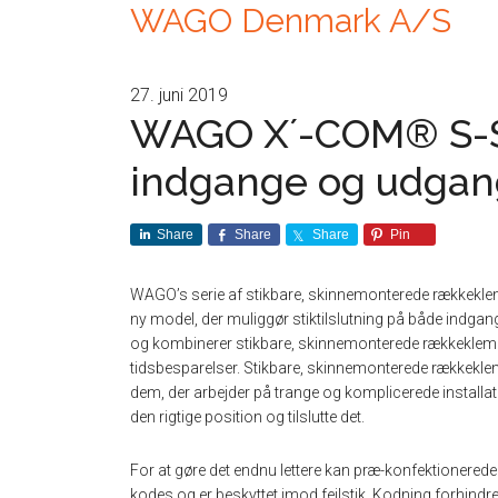
WAGO Denmark A/S
27. juni 2019
WAGO X´-COM® S-S
indgange og udga
Share
Share
Share
Pin
WAGO’s serie af stikbare, skinnemonterede rækkekl
ny model, der muliggør stiktilslutning på både indg
og kombinerer stikbare, skinnemonterede rækkeklem
tidsbesparelser. Stikbare, skinnemonterede rækkeklemmer 
dem, der arbejder på trange og komplicerede installatio
den rigtige position og tilslutte det.
For at gøre det endnu lettere kan præ-konfektionerede le
kodes og er beskyttet imod fejlstik. Kodning forhindre