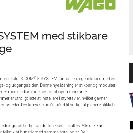
YSTEM med stikbare
nge
®
emmer kaldt X-COM
S-SYSTEM får nu flere egenskaber med en
angs- og udgangssiden. Denne nye løsning er stikbar og modulær
mer med stikforbindelser for at opnå markante
er utroligt lette at installere i styretavler, hvilket gavner
nssteder. Der kræves kun én hånd til hurtigt at placere stikket i
dningsnet hurtigt og driftssikkert tilsluttes. Alle stik kan
r fejlstik af hunstik med samme antal poler. De