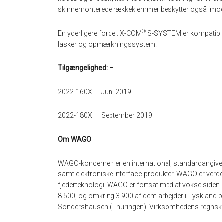
skinnemonterede rækkeklemmer beskytter også imod util
®
En yderligere fordel: X-COM
S-SYSTEM er kompatible 
lasker og opmærkningssystem.
Tilgængelighed: –
2022-160X Juni 2019
2022-180X September 2019
Om WAGO
WAGO-koncernen er en international, standardangiven
samt elektroniske interface-produkter. WAGO er verde
fjederteknologi. WAGO er fortsat med at vokse siden e
8.500, og omkring 3.900 af dem arbejder i Tyskland 
Sondershausen (Thüringen). Virksomhedens regnska