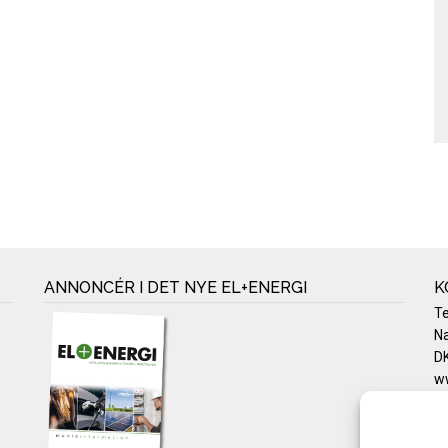
ANNONCÉR I DET NYE EL+ENERGI
K
T
Na
DK
w
Te
E-
Pr