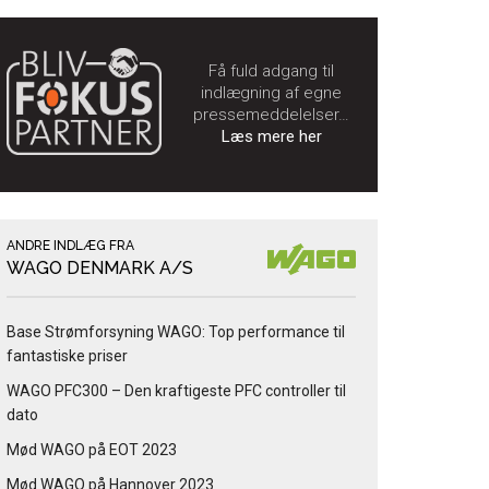
Få fuld adgang til
indlægning af egne
pressemeddelelser…
Læs mere her
ANDRE INDLÆG FRA
WAGO DENMARK A/S
Base Strømforsyning WAGO: Top performance til
fantastiske priser
WAGO PFC300 – Den kraftigeste PFC controller til
dato
Mød WAGO på EOT 2023
Mød WAGO på Hannover 2023