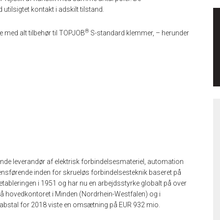
sigtet kontakt i adskilt tilstand.
®
med alt tilbehør til TOPJOB
S-standard klemmer, – herunder
de leverandør af elektrisk forbindelsesmateriel, automation
nsførende inden for skrueløs forbindelsesteknik baseret på
tableringen i 1951 og har nu en arbejdsstyrke globalt på over
på hovedkontoret i Minden (Nordrhein-Westfalen) og i
bstal for 2018 viste en omsætning på EUR 932 mio.