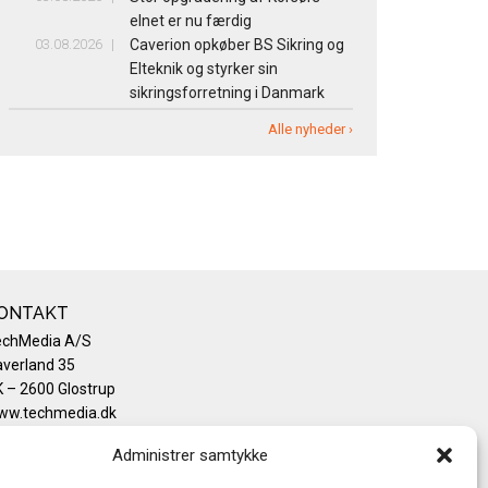
elnet er nu færdig
03.08.2026
Caverion opkøber BS Sikring og
Elteknik og styrker sin
sikringsforretning i Danmark
Alle nyheder ›
ONTAKT
echMedia A/S
verland 35
 – 2600 Glostrup
ww.techmedia.dk
lefon: +45 43 24 26 28
Administrer samtykke
mail:
info@techmedia.dk
ivatlivspolitik