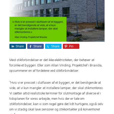
Share
Share
Share
Pin
Med stikforbindelser er det ikke elektriciteten, der behøver at
forsinke et byggeri. Eller som Allan Vinding, Projektchef i Bravida,
opsummerer en af fordelene ved stikforbindelser:
”Hvis vi er presset i slutfasen af et byggeri, er det beroligende at
vide, at vi kun mangler at installere lamper, der skal stikmonteres.
Vi sætter altid realistiske terminer for slutmontage af diverse el i
tidsplanen for vores arbejde, men hvis der er tale om
stikforbindelser, kan vi som regel gøre det lidt hurtigere, også selv
om vi stadig skal lave sensorer og stikkontakter på konventionel