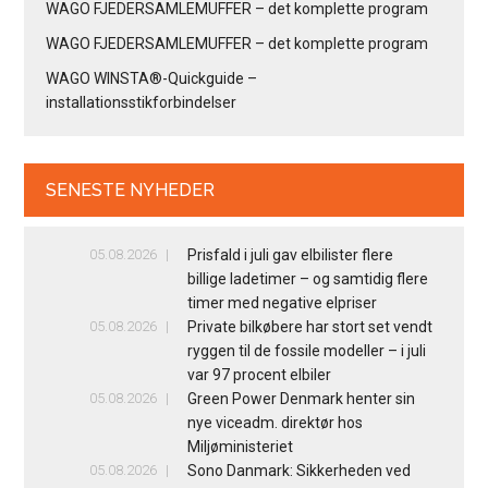
WAGO FJEDERSAMLEMUFFER – det komplette program
WAGO FJEDERSAMLEMUFFER – det komplette program
WAGO WINSTA®-Quickguide –
installationsstikforbindelser
SENESTE NYHEDER
05.08.2026
Prisfald i juli gav elbilister flere
billige ladetimer – og samtidig flere
timer med negative elpriser
05.08.2026
Private bilkøbere har stort set vendt
ryggen til de fossile modeller – i juli
var 97 procent elbiler
05.08.2026
Green Power Denmark henter sin
nye viceadm. direktør hos
Miljøministeriet
05.08.2026
Sono Danmark: Sikkerheden ved