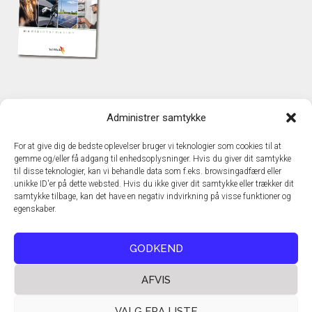
KONTAKT
Administrer samtykke
TechMedia A/S
Naverland 35
For at give dig de bedste oplevelser bruger vi teknologier som cookies til at
DK – 2600 Glostrup
gemme og/eller få adgang til enhedsoplysninger. Hvis du giver dit samtykke
www.techmedia.dk
til disse teknologier, kan vi behandle data som f.eks. browsingadfærd eller
Telefon: +45 43 24 26 28
unikke ID'er på dette websted. Hvis du ikke giver dit samtykke eller trækker dit
samtykke tilbage, kan det have en negativ indvirkning på visse funktioner og
E-mail:
info@techmedia.dk
egenskaber.
Privatlivspolitik
Cookiepolitik
GODKEND
AFVIS
VALG FRA LISTE