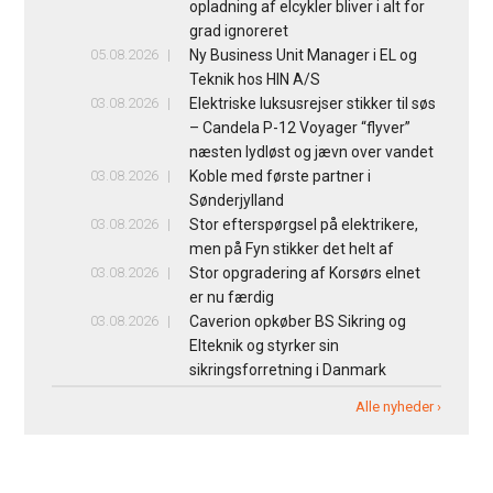
opladning af elcykler bliver i alt for
grad ignoreret
05.08.2026
Ny Business Unit Manager i EL og
Teknik hos HIN A/S
03.08.2026
Elektriske luksusrejser stikker til søs
– Candela P-12 Voyager “flyver”
næsten lydløst og jævn over vandet
03.08.2026
Koble med første partner i
Sønderjylland
03.08.2026
Stor efterspørgsel på elektrikere,
men på Fyn stikker det helt af
03.08.2026
Stor opgradering af Korsørs elnet
er nu færdig
03.08.2026
Caverion opkøber BS Sikring og
Elteknik og styrker sin
sikringsforretning i Danmark
Alle nyheder ›