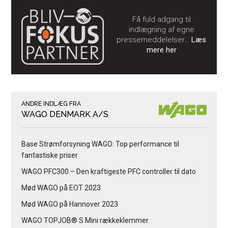
Få fuld adgang til
indlægning af egne
pressemeddelelser…
Læs
mere her
ANDRE INDLÆG FRA
WAGO DENMARK A/S
Base Strømforsyning WAGO: Top performance til
fantastiske priser
WAGO PFC300 – Den kraftigeste PFC controller til dato
Mød WAGO på EOT 2023
Mød WAGO på Hannover 2023
WAGO TOPJOB® S Mini rækkeklemmer