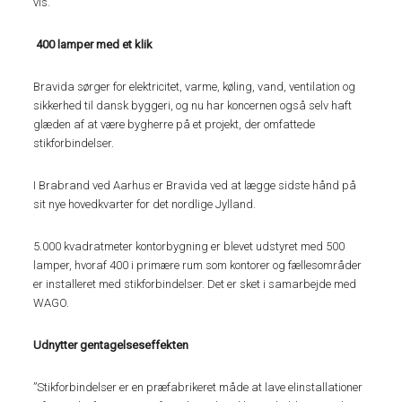
vis.”
400 lamper med et klik
Bravida sørger for elektricitet, varme, køling, vand, ventilation og
sikkerhed til dansk byggeri, og nu har koncernen også selv haft
glæden af at være bygherre på et projekt, der omfattede
stikforbindelser.
I Brabrand ved Aarhus er Bravida ved at lægge sidste hånd på
sit nye hovedkvarter for det nordlige Jylland.
5.000 kvadratmeter kontorbygning er blevet udstyret med 500
lamper, hvoraf 400 i primære rum som kontorer og fællesområder
er installeret med stikforbindelser. Det er sket i samarbejde med
WAGO.
Udnytter gentagelseseffekten
”Stikforbindelser er en præfabrikeret måde at lave elinstallationer