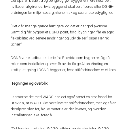
Det sparer både tid og penge og gør byggeriet mere fleksibelt,
hvilket er afgørende, hvis byggeriet skal certificeres efter DGNB-
ordningen for miljømæssig, økonomisk og social bæredygtighed.
”Det går mange gange hurtigere, og det er der god økonomi i.
Samtidig får byggeriet DGNB-point, fordi bygningen får en øget
fleksibilitet ved senere ændringer og udvidelser,” siger Henrik
Scharf.
DGNB var et udbudskriterie fra Bravida som bygherre. Også i
rollen som installatør oplever Bravida ifølge Allan Vinding en
kraftig stigning i DGNB-byggerier, hvor stikforbindelser er et krav.
Tegninger og overblik
I samarbejdet med WAGO har det også været en stor fordel for
Bravida, at WAGO ikke bare leverer stikforbindelser, men også en
detaljeret plan for, hvilke materialer der leveres, og hvordan
installationen skal foregå.
”Det tegningsarbejde, WAGO udfører, og de styklister, WAGO