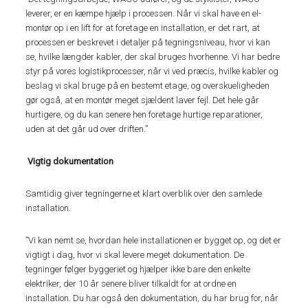
leverer, er en kæmpe hjælp i processen. Når vi skal have en el-
montør op i en lift for at foretage en installation, er det rart, at
processen er beskrevet i detaljer på tegningsniveau, hvor vi kan
se, hvilke længder kabler, der skal bruges hvorhenne. Vi har bedre
styr på vores logistikprocesser, når vi ved præcis, hvilke kabler og
beslag vi skal bruge på en bestemt etage, og overskueligheden
gør også, at en montør meget sjældent laver fejl. Det hele går
hurtigere, og du kan senere hen foretage hurtige reparationer,
uden at det går ud over driften.”
Vigtig dokumentation
Samtidig giver tegningerne et klart overblik over den samlede
installation.
”Vi kan nemt se, hvordan hele installationen er bygget op, og det er
vigtigt i dag, hvor vi skal levere meget dokumentation. De
tegninger følger byggeriet og hjælper ikke bare den enkelte
elektriker, der 10 år senere bliver tilkaldt for at ordne en
installation. Du har også den dokumentation, du har brug for, når