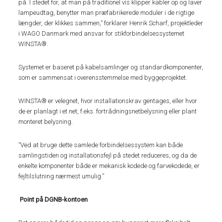
på. I stedet for, at man på traditionel vis klipper kabler op og laver
lampeudtag, benytter man præfabrikerede moduler i de rigtige
længder, der klikkes sammen,” forklarer Henrik Scharf, projektleder
i WAGO Danmark med ansvar for stikforbindelsessystemet
WINSTA®.
Systemet er baseret på kabelsamlinger og standardkomponenter,
som er sammensat i overensstemmelse med byggeprojektet.
WINSTA® er velegnet, hvor installationskrav gentages, eller hvor
de er planlagt i et net, f.eks. fortrådningsnetbelysning eller plant
monteret belysning.
”Ved at bruge dette samlede forbindelsessystem kan både
samlingstiden og installationsfejl på stedet reduceres, og da de
enkelte komponenter både er mekanisk kodede og farvekodede, er
fejltilslutning nærmest umulig.”
Point på DGNB-kontoen