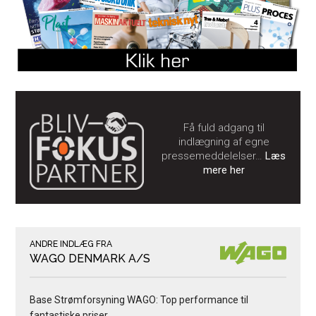
Få fuld adgang til
indlægning af egne
pressemeddelelser…
Læs
mere her
ANDRE INDLÆG FRA
WAGO DENMARK A/S
Base Strømforsyning WAGO: Top performance til
fantastiske priser