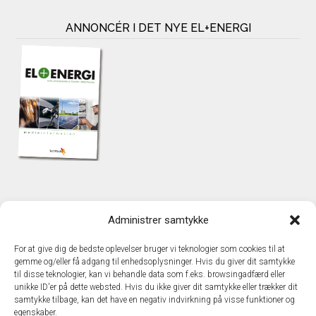
ANNONCÉR I DET NYE EL+ENERGI
KONTAKT
Administrer samtykke
TechMedia A/S
Naverland 35
For at give dig de bedste oplevelser bruger vi teknologier som cookies til at
DK – 2600 Glostrup
gemme og/eller få adgang til enhedsoplysninger. Hvis du giver dit samtykke
www.techmedia.dk
til disse teknologier, kan vi behandle data som f.eks. browsingadfærd eller
Telefon: +45 43 24 26 28
unikke ID'er på dette websted. Hvis du ikke giver dit samtykke eller trækker dit
samtykke tilbage, kan det have en negativ indvirkning på visse funktioner og
E-mail:
info@techmedia.dk
egenskaber.