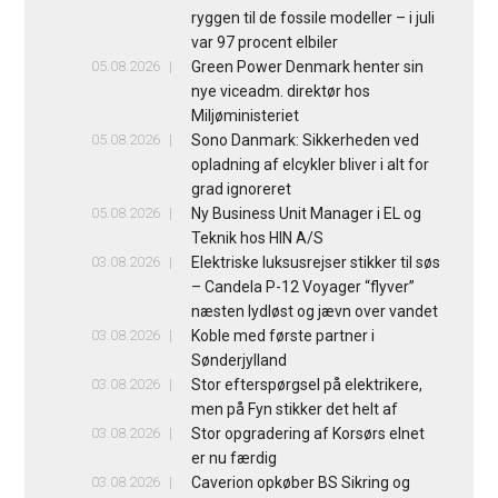
ryggen til de fossile modeller – i juli
var 97 procent elbiler
05.08.2026
Green Power Denmark henter sin
nye viceadm. direktør hos
Miljøministeriet
05.08.2026
Sono Danmark: Sikkerheden ved
opladning af elcykler bliver i alt for
grad ignoreret
05.08.2026
Ny Business Unit Manager i EL og
Teknik hos HIN A/S
03.08.2026
Elektriske luksusrejser stikker til søs
– Candela P-12 Voyager “flyver”
næsten lydløst og jævn over vandet
03.08.2026
Koble med første partner i
Sønderjylland
03.08.2026
Stor efterspørgsel på elektrikere,
men på Fyn stikker det helt af
03.08.2026
Stor opgradering af Korsørs elnet
er nu færdig
03.08.2026
Caverion opkøber BS Sikring og