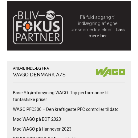
Få fuld adgang til
indlægning af egne
pressemeddelelser…
Læs
mere her
ANDRE INDLÆG FRA
WAGO DENMARK A/S
Base Strømforsyning WAGO: Top performance til
fantastiske priser
WAGO PFC300 – Den kraftigeste PFC controller til dato
Mød WAGO på EOT 2023
Mød WAGO på Hannover 2023