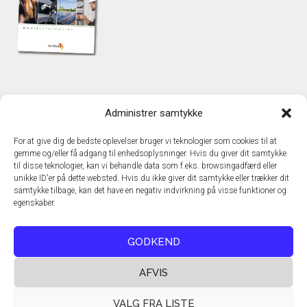
KONTAKT
Administrer samtykke
TechMedia A/S
Naverland 35
For at give dig de bedste oplevelser bruger vi teknologier som cookies til at
DK – 2600 Glostrup
gemme og/eller få adgang til enhedsoplysninger. Hvis du giver dit samtykke
www.techmedia.dk
til disse teknologier, kan vi behandle data som f.eks. browsingadfærd eller
Telefon: +45 43 24 26 28
unikke ID'er på dette websted. Hvis du ikke giver dit samtykke eller trækker dit
samtykke tilbage, kan det have en negativ indvirkning på visse funktioner og
E-mail:
info@techmedia.dk
egenskaber.
Privatlivspolitik
Cookiepolitik
GODKEND
AFVIS
VALG FRA LISTE