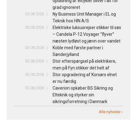
opladning af elcykler bliver i alt for
grad ignoreret
05.08.2026
Ny Business Unit Manager i EL og
Teknik hos HIN A/S
03.08.2026
Elektriske luksusrejser stikker til søs
– Candela P-12 Voyager “flyver”
næsten lydløst og jævn over vandet
03.08.2026
Koble med første partner i
Sønderjylland
03.08.2026
Stor efterspørgsel på elektrikere,
men på Fyn stikker det helt af
03.08.2026
Stor opgradering af Korsørs elnet
er nu færdig
03.08.2026
Caverion opkøber BS Sikring og
Elteknik og styrker sin
sikringsforretning i Danmark
Alle nyheder ›