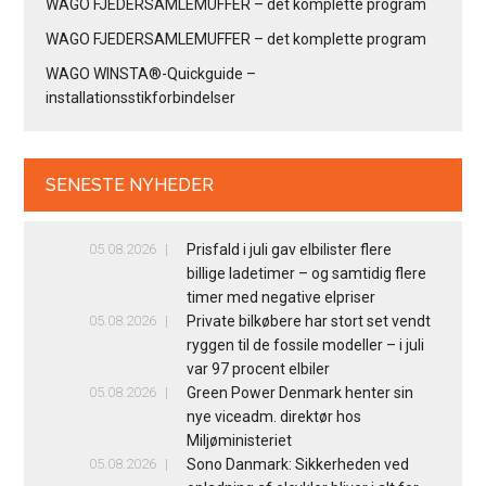
WAGO FJEDERSAMLEMUFFER – det komplette program
WAGO FJEDERSAMLEMUFFER – det komplette program
WAGO WINSTA®-Quickguide –
installationsstikforbindelser
SENESTE NYHEDER
05.08.2026
Prisfald i juli gav elbilister flere
billige ladetimer – og samtidig flere
timer med negative elpriser
05.08.2026
Private bilkøbere har stort set vendt
ryggen til de fossile modeller – i juli
var 97 procent elbiler
05.08.2026
Green Power Denmark henter sin
nye viceadm. direktør hos
Miljøministeriet
05.08.2026
Sono Danmark: Sikkerheden ved