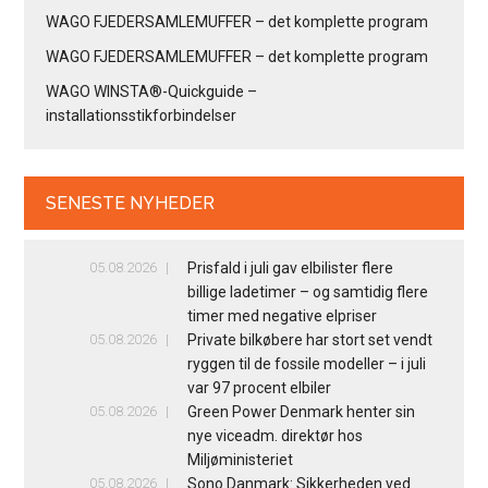
WAGO FJEDERSAMLEMUFFER – det komplette program
WAGO FJEDERSAMLEMUFFER – det komplette program
WAGO WINSTA®-Quickguide –
installationsstikforbindelser
SENESTE NYHEDER
05.08.2026
Prisfald i juli gav elbilister flere
billige ladetimer – og samtidig flere
timer med negative elpriser
05.08.2026
Private bilkøbere har stort set vendt
ryggen til de fossile modeller – i juli
var 97 procent elbiler
05.08.2026
Green Power Denmark henter sin
nye viceadm. direktør hos
Miljøministeriet
05.08.2026
Sono Danmark: Sikkerheden ved