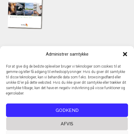
KONTAKT
Administrer samtykke
TechMedia A/S
Naverland 35
For at give dig de bedste oplevelser bruger vi teknologier som cookies til at
DK – 2600 Glostrup
gemme og/eller få adgang til enhedsoplysninger. Hvis du giver dit samtykke
www.techmedia.dk
til disse teknologier, kan vi behandle data som f.eks. browsingadfærd eller
Telefon: +45 43 24 26 28
unikke ID'er på dette websted. Hvis du ikke giver dit samtykke eller trækker dit
samtykke tilbage, kan det have en negativ indvirkning på visse funktioner og
E-mail:
info@techmedia.dk
egenskaber.
Privatlivspolitik
Cookiepolitik
GODKEND
AFVIS