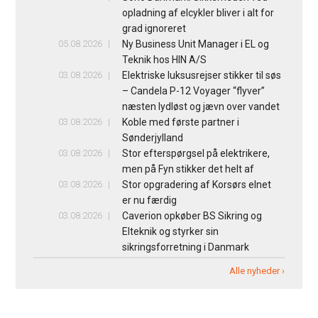
opladning af elcykler bliver i alt for
grad ignoreret
05.08.2026
Ny Business Unit Manager i EL og
Teknik hos HIN A/S
03.08.2026
Elektriske luksusrejser stikker til søs
– Candela P-12 Voyager “flyver”
næsten lydløst og jævn over vandet
03.08.2026
Koble med første partner i
Sønderjylland
03.08.2026
Stor efterspørgsel på elektrikere,
men på Fyn stikker det helt af
03.08.2026
Stor opgradering af Korsørs elnet
er nu færdig
03.08.2026
Caverion opkøber BS Sikring og
Elteknik og styrker sin
sikringsforretning i Danmark
Alle nyheder ›