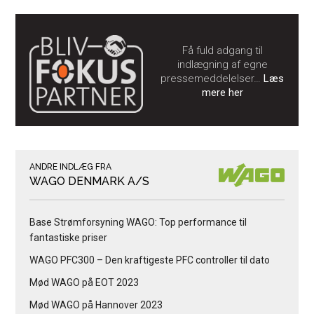
Få fuld adgang til
indlægning af egne
pressemeddelelser…
Læs
mere her
ANDRE INDLÆG FRA
WAGO DENMARK A/S
Base Strømforsyning WAGO: Top performance til
fantastiske priser
WAGO PFC300 – Den kraftigeste PFC controller til dato
Mød WAGO på EOT 2023
Mød WAGO på Hannover 2023