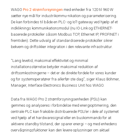
WAGO
Pro 2 strømforsyningen
med enheder fra 120 til 960 W
sætter nye mål for industrikommu-nikation og parameterisering.
De kan forbindes til både en PLC- og IoT-gateway ved hjælp af et
indkliknings kommunikationsmodul (nu IO-Link og ETHERNET-
baserede protokoller såsom Modbus TCP, Ethernet IP, PROFINET i
fremtiden). Dette udvalg af standardiserede protokoller sikrer
bekvem og driftsikker integration i den relevante infrastruktur.
“Lang levetid, maksimal effektivitet og minimal
installationsstørrelse betyder maksimal reduktion af
driftsomkostningerne – det er de direkte fordele for vores kunder
og for systemoperatører fra allerfør-ste dag”, siger Klaus Böhmer,
Manager, Interface Electronics Business Unit hos WAGO.
Data fra WAGO Pro 2 strømforsyningsenheden (PSU) kan
gemmes og analyseres i forbindelse med energioptimering, den
centrale PLC kan frakoble distribuerede PSU’er i dele af systemet
ved hjælp af et hardwaresignal eller en buskommando for at
aktivere standby tilstand, der sparer energi – og med enhedens
overvågningsfuktioner kan den levere oplysninger om aktuel