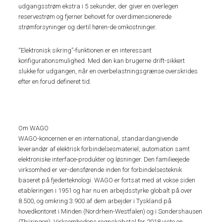
udgangsstrøm ekstra i 5 sekunder, der giver en overlegen
reservestrøm og fjerner behovet for overdimensionerede
strømforsyninger og dertil høren-de omkostninger.
“Elektronisk sikring”-funktionen er en interessant
konfigurationsmulighed. Med den kan brugerne drift-sikkert
slukke for udgangen, når en overbelastningsgrænse overskrides
efter en forud defineret tid.
Om WAGO
WAGO-koncernen er en international, standardangivende
leverandør af elektrisk forbindelsesmateriel, automation samt
elektroniske interface-produkter og løsninger. Den familieejede
virksomhed er ver-densførende inden for forbindelsesteknik
baseret på fjederteknologi. WAGO er fortsat med at vokse siden
etableringen i 1951 og har nu en arbejdsstyrke globalt på over
8.500, og omkring 3.900 af dem arbejder i Tyskland på
hovedkontoret i Minden (Nordrhein-Westfalen) og i Sondershausen
(Thüringen). Virksomhedens regnskabstal for 2018 viste en