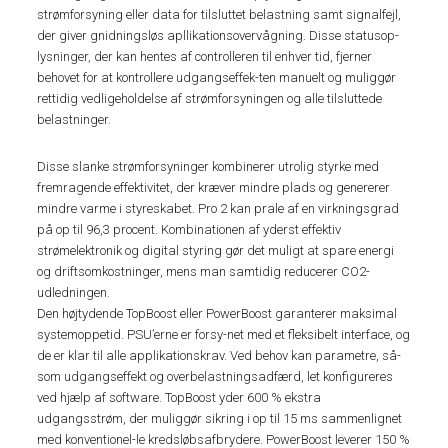
strømforsyning eller data for tilsluttet belastning samt signalfejl,
der giver gnidningsløs apllikationsovervågning. Disse statusop-
lysninger, der kan hentes af controlleren til enhver tid, fjerner
behovet for at kontrollere udgangseffek-ten manuelt og muliggør
rettidig vedligeholdelse af strømforsyningen og alle tilsluttede
belastninger.
Disse slanke strømforsyninger kombinerer utrolig styrke med
fremragende effektivitet, der kræver mindre plads og genererer
mindre varme i styreskabet. Pro 2 kan prale af en virkningsgrad
på op til 96,3 procent. Kombinationen af yderst effektiv
strømelektronik og digital styring gør det muligt at spare energi
og driftsomkostninger, mens man samtidig reducerer CO2-
udledningen.
Den højtydende TopBoost eller PowerBoost garanterer maksimal
systemoppetid. PSU’erne er forsy-net med et fleksibelt interface, og
de er klar til alle applikationskrav. Ved behov kan parametre, så-
som udgangseffekt og overbelastningsadfærd, let konfigureres
ved hjælp af software. TopBoost yder 600 % ekstra
udgangsstrøm, der muliggør sikring i op til 15 ms sammenlignet
med konventionel-le kredsløbsafbrydere. PowerBoost leverer 150 %