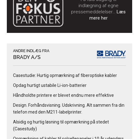
indlægning af egne
pressemeddelelser…
Læs
mere her
ANDRE INDLÆG FRA
BRADY A/S
Casestudie: Hurtig opmærkning af fiberoptiske kabler
Opdag hurtigt ustabile Li-ion-batterier
Håndholdte printere er blevet endnu mere effektive
Design. Forhåndsvisning. Udskrivning. Alt sammen fra din
telefon med den M211-labelprinter.
Alsidig og hurtig løsning til opmærkning på stedet
(Casestudy)
Opmærkning af kabler til solcellepaneler i 10 år udendørs