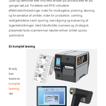
Scan og identificer eller find flere artikler på afstand eller en ad
gangen tæt på. Fordelene ved RFID inkluderer
effektivitetsforbedringer inden for modtagelse, plukning, læsning
og forsendelse af artikler, inden for produktion, samling,
vedligeholdelse samt sporing, overvågning og evaluering af
lagerbeholdningen. Med håndholdte scannere og strategisk
placerede faste scannere kan næsten enhver artikel spores
automatisk.
En komplet løsning
Brady
kan
levere en
komplet
løsning
,
der