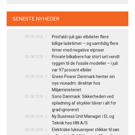
SENESTE NYHEDER
05.08.2026
Prisfald i juli gav elbilister flere
billige ladetimer – og samtidig flere
timer med negative elpriser
05.08.2026
Private bilkøbere har stort set vendt
ryggen til de fossile modeller – i juli
var 97 procent elbiler
05.08.2026
Green Power Denmark henter sin
nye viceadm. direktør hos
Miljøministeriet
05.08.2026
Sono Danmark: Sikkerheden ved
opladning af elcykler bliver i alt for
grad ignoreret
05.08.2026
Ny Business Unit Manager i EL og
Teknik hos HIN A/S
03.08.2026
Elektriske luksusrejser stikker til søs