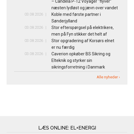
– Candela P-12 Voyager “flyver”
næsten lydløst og jævn over vandet
03.08.2026
Koble med første partner i
Sønderjylland
03.08.2026
Stor efterspørgsel på elektrikere,
men på Fyn stikker det helt af
03.08.2026
Stor opgradering af Korsørs elnet
er nu færdig
03.08.2026
Caverion opkøber BS Sikring og
Elteknik og styrker sin
sikringsforretning i Danmark
Alle nyheder ›
LÆS ONLINE: EL+ENERGI