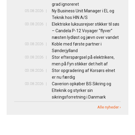
grad ignoreret
05.08.2026
Ny Business Unit Manager i EL og
Teknik hos HIN A/S
03.08.2026
Elektriske luksusrejser stikker til søs
– Candela P-12 Voyager “flyver”
næsten lydløst og jævn over vandet
03.08.2026
Koble med første partner i
Sønderjylland
03.08.2026
Stor efterspørgsel på elektrikere,
men på Fyn stikker det helt af
03.08.2026
Stor opgradering af Korsørs elnet
er nu færdig
03.08.2026
Caverion opkøber BS Sikring og
Elteknik og styrker sin
sikringsforretning i Danmark
Alle nyheder ›