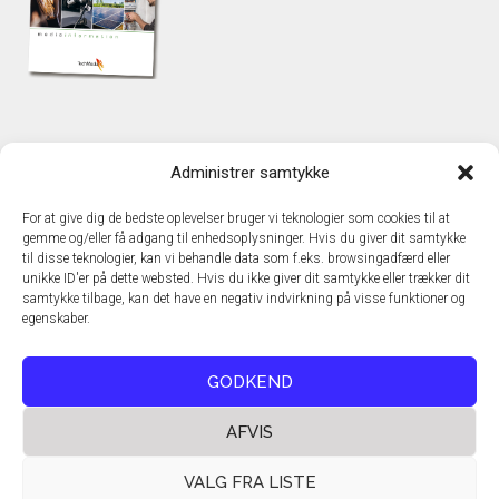
KONTAKT
Administrer samtykke
TechMedia A/S
Naverland 35
For at give dig de bedste oplevelser bruger vi teknologier som cookies til at
DK – 2600 Glostrup
gemme og/eller få adgang til enhedsoplysninger. Hvis du giver dit samtykke
www.techmedia.dk
til disse teknologier, kan vi behandle data som f.eks. browsingadfærd eller
Telefon: +45 43 24 26 28
unikke ID'er på dette websted. Hvis du ikke giver dit samtykke eller trækker dit
samtykke tilbage, kan det have en negativ indvirkning på visse funktioner og
E-mail:
info@techmedia.dk
egenskaber.
Privatlivspolitik
Cookiepolitik
GODKEND
AFVIS
VALG FRA LISTE