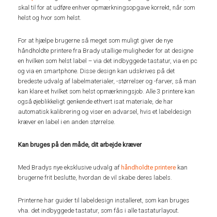
skal til for at udføre enhver opmærkningsopgave korrekt, når som
helst og hvor som helst.
For at hjælpe brugerne så meget som muligt giver de nye
håndholdte printere fra Brady utallige muligheder for at designe
en hvilken som helst label – via det indbyggede tastatur, via en pc
og via en smartphone. Disse design kan udskrives på det
bredeste udvalg af labelmaterialer, -størrelser og -farver, så man
kan klare et hvilket som helst opmærkningsjob. Alle 3 printere kan
også øjeblikkeligt genkende ethvert isat materiale, de har
automatisk kalibrering og viser en advarsel, hvis et labeldesign
kræver en label i en anden størrelse.
Kan bruges på den måde, dit arbejde kræver
Med Bradys nye eksklusive udvalg af
håndholdte printere
kan
brugerne frit beslutte, hvordan de vil skabe deres labels.
Printerne har guider til labeldesign installeret, som kan bruges
vha. det indbyggede tastatur, som fås i alle tastaturlayout.