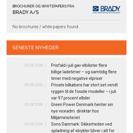
BROCHURER OG WHITEPAPERS FRA
BRADY A/S
No brochures / white papers found.
SENESTE NYHEDER
05.08.2026
Prisfald i juli gav elbilister flere
billige ladetimer – og samtidig flere
timer med negative elpriser
05.08.2026
Private bilkøbere har stort set vendt
ryggen til de fossile modeller – i juli
var 97 procent elbiler
05.08.2026
Green Power Denmark henter sin
nye viceadm. direktør hos
Miljøministeriet
05.08.2026
Sono Danmark: Sikkerheden ved
opladning af elcykler bliver i alt for