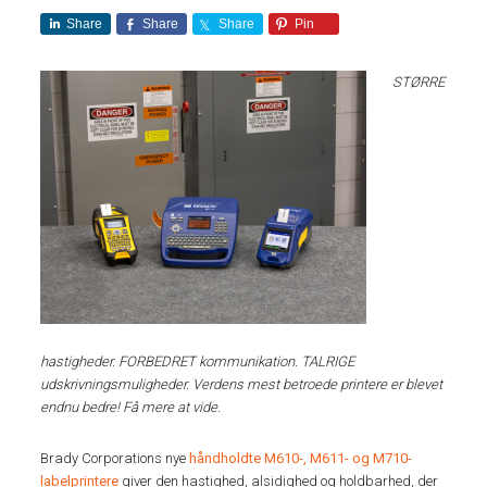
Share
Share
Share
Pin
STØRRE
hastigheder. FORBEDRET kommunikation. TALRIGE
udskrivningsmuligheder. Verdens mest betroede printere er blevet
endnu bedre! Få mere at vide.
Brady Corporations nye
håndholdte M610-, M611- og M710-
labelprintere
giver den hastighed, alsidighed og holdbarhed, der