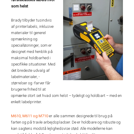
som helst
Brady tilbyder tusindvis
af printerlabels, inklusive
materialer til generel
opmærkning og
specialløsninger, som er
designet med henblik på
maksimal holdbarhed i
specifikke situationer. Med
det bredeste udvalg af
labelmaterialer, -
størrelser og -farver får
brugerne frihed til at
opmærke stort set hvad som helst – tydeligt og holdbart – med en
enkelt labelprinter.
M610, M611 og M710
er alle sammen designede til brug på
farten og på travle arbejdspladser. De er holdbare og robuste og
kan sagtens modstå lejlighedsvise stød. Alle modellerne kan