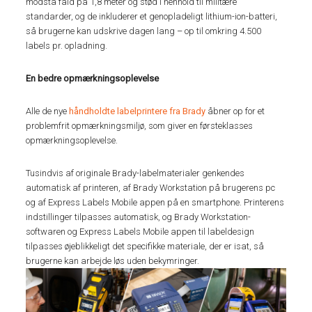
modstå fald på 1,8 meter og stød i henhold til militære
standarder, og de inkluderer et genopladeligt lithium-ion-batteri,
så brugerne kan udskrive dagen lang – op til omkring 4.500
labels pr. opladning.
En bedre opmærkningsoplevelse
Alle de nye
håndholdte labelprintere fra Brady
åbner op for et
problemfrit opmærkningsmiljø, som giver en førsteklasses
opmærkningsoplevelse.
Tusindvis af originale Brady-labelmaterialer genkendes
automatisk af printeren, af Brady Workstation på brugerens pc
og af Express Labels Mobile appen på en smartphone. Printerens
indstillinger tilpasses automatisk, og Brady Workstation-
softwaren og Express Labels Mobile appen til labeldesign
tilpasses øjeblikkeligt det specifikke materiale, der er isat, så
brugerne kan arbejde løs uden bekymringer.