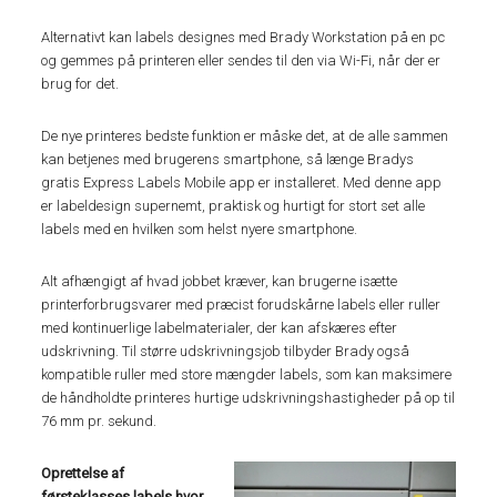
Alternativt kan labels designes med Brady Workstation på en pc
og gemmes på printeren eller sendes til den via Wi-Fi, når der er
brug for det.
De nye printeres bedste funktion er måske det, at de alle sammen
kan betjenes med brugerens smartphone, så længe Bradys
gratis Express Labels Mobile app er installeret. Med denne app
er labeldesign supernemt, praktisk og hurtigt for stort set alle
labels med en hvilken som helst nyere smartphone.
Alt afhængigt af hvad jobbet kræver, kan brugerne isætte
printerforbrugsvarer med præcist forudskårne labels eller ruller
med kontinuerlige labelmaterialer, der kan afskæres efter
udskrivning. Til større udskrivningsjob tilbyder Brady også
kompatible ruller med store mængder labels, som kan maksimere
de håndholdte printeres hurtige udskrivningshastigheder på op til
76 mm pr. sekund.
Oprettelse af
førsteklasses labels hvor