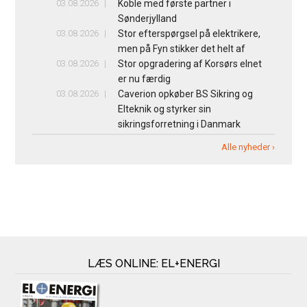
03.08.2026
Koble med første partner i
Sønderjylland
03.08.2026
Stor efterspørgsel på elektrikere,
men på Fyn stikker det helt af
03.08.2026
Stor opgradering af Korsørs elnet
er nu færdig
03.08.2026
Caverion opkøber BS Sikring og
Elteknik og styrker sin
sikringsforretning i Danmark
Alle nyheder ›
LÆS ONLINE: EL+ENERGI