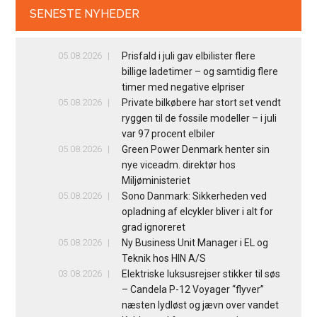
SENESTE NYHEDER
05.08.2026
Prisfald i juli gav elbilister flere
billige ladetimer – og samtidig flere
timer med negative elpriser
05.08.2026
Private bilkøbere har stort set vendt
ryggen til de fossile modeller – i juli
var 97 procent elbiler
05.08.2026
Green Power Denmark henter sin
nye viceadm. direktør hos
Miljøministeriet
05.08.2026
Sono Danmark: Sikkerheden ved
opladning af elcykler bliver i alt for
grad ignoreret
05.08.2026
Ny Business Unit Manager i EL og
Teknik hos HIN A/S
03.08.2026
Elektriske luksusrejser stikker til søs
– Candela P-12 Voyager “flyver”
næsten lydløst og jævn over vandet