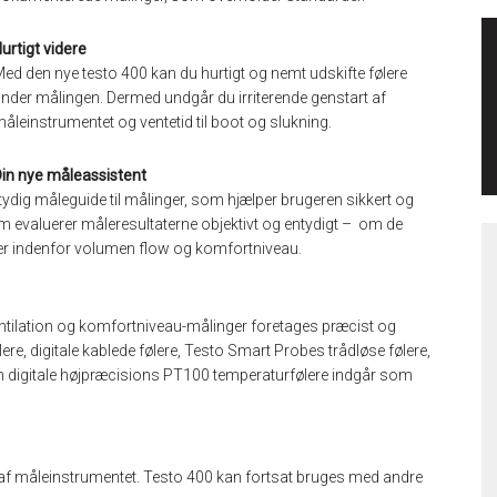
urtigt videre
ed den nye testo 400 kan du hurtigt og nemt udskifte følere
nder målingen. Dermed undgår du irriterende genstart af
åleinstrumentet og ventetid til boot og slukning.
in nye måleassistent
ydig måleguide til målinger, som hjælper brugeren sikkert og
em evaluerer måleresultaterne objektivt og entydigt – om de
ter indenfor volumen flow og komfortniveau.
 ventilation og komfortniveau-målinger foretages præcist og
ølere, digitale kablede følere, Testo Smart Probes trådløse følere,
 digitale højpræcisions PT100 temperaturfølere indgår som
gt af måleinstrumentet. Testo 400 kan fortsat bruges med andre