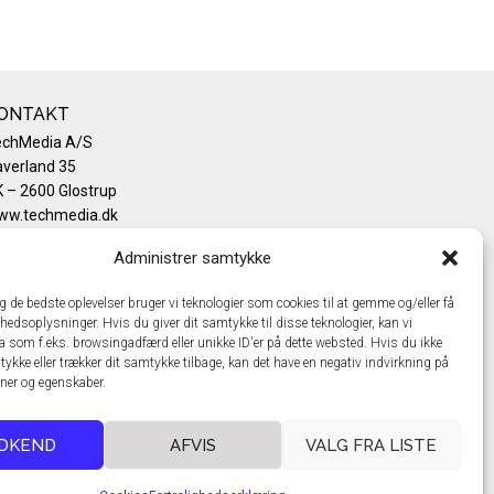
ONTAKT
echMedia A/S
verland 35
 – 2600 Glostrup
ww.techmedia.dk
lefon: +45 43 24 26 28
Administrer samtykke
mail:
info@techmedia.dk
ivatlivspolitik
ig de bedste oplevelser bruger vi teknologier som cookies til at gemme og/eller få
okiepolitik
hedsoplysninger. Hvis du giver dit samtykke til disse teknologier, kan vi
a som f.eks. browsingadfærd eller unikke ID'er på dette websted. Hvis du ikke
tykke eller trækker dit samtykke tilbage, kan det have en negativ indvirkning på
oner og egenskaber.
DKEND
AFVIS
VALG FRA LISTE