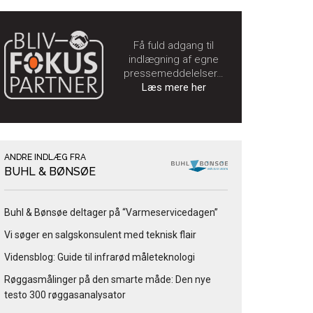
Få fuld adgang til
indlægning af egne
pressemeddelelser…
Læs mere her
ANDRE INDLÆG FRA
BUHL & BØNSØE
Buhl & Bønsøe deltager på “Varmeservicedagen”
Vi søger en salgskonsulent med teknisk flair
Vidensblog: Guide til infrarød måleteknologi
Røggasmålinger på den smarte måde: Den nye
testo 300 røggasanalysator