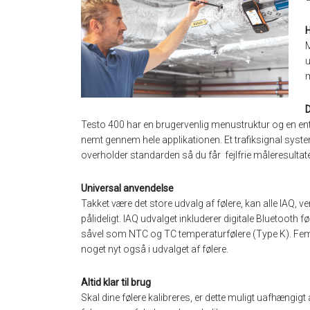
H
M
u
m
D
Testo 400 har en brugervenlig menustruktur og en ent
nemt gennem hele applikationen. Et trafiksignal syst
overholder standarden så du får fejlfrie måleresulta
Universal anvendelse
Takket være det store udvalg af følere, kan alle IAQ,
pålideligt. IAQ udvalget inkluderer digitale Bluetooth f
såvel som NTC og TC temperaturfølere (Type K). Fem
noget nyt også i udvalget af følere.
Altid klar til brug
Skal dine følere kalibreres, er dette muligt uafhængi