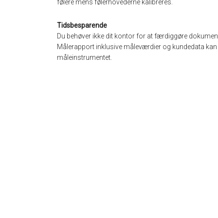
følere mens følerhovederne kalibreres.
Tidsbesparende
Du behøver ikke dit kontor for at færdiggøre dokumen
Målerapport inklusive måleværdier og kundedata kan n
måleinstrumentet.