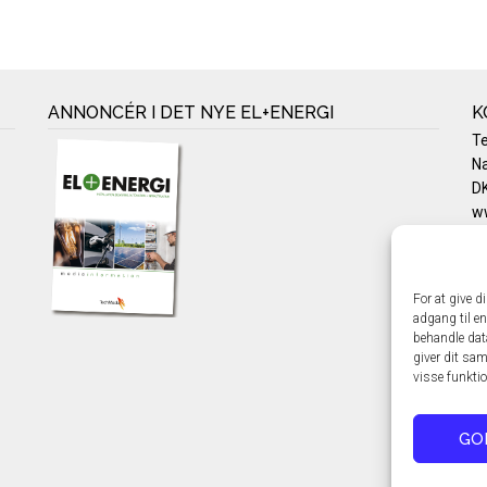
ANNONCÉR I DET NYE EL+ENERGI
K
T
Na
DK
w
Te
E-
Pr
For at give d
Co
adgang til en
behandle dat
giver dit sam
visse funkti
GO