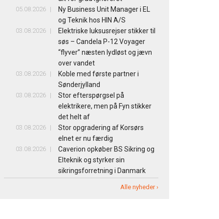
05.08.2026
Ny Business Unit Manager i EL
og Teknik hos HIN A/S
03.08.2026
Elektriske luksusrejser stikker til
søs – Candela P-12 Voyager
“flyver” næsten lydløst og jævn
over vandet
03.08.2026
Koble med første partner i
Sønderjylland
03.08.2026
Stor efterspørgsel på
elektrikere, men på Fyn stikker
det helt af
03.08.2026
Stor opgradering af Korsørs
elnet er nu færdig
03.08.2026
Caverion opkøber BS Sikring og
Elteknik og styrker sin
sikringsforretning i Danmark
Alle nyheder ›