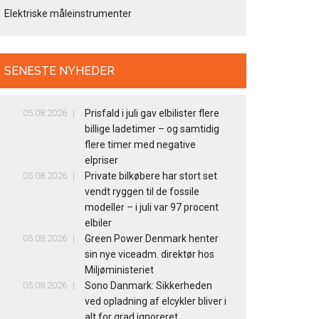
Elektriske måleinstrumenter
SENESTE NYHEDER
05.08.2026
Prisfald i juli gav elbilister flere
billige ladetimer – og samtidig
flere timer med negative
elpriser
05.08.2026
Private bilkøbere har stort set
vendt ryggen til de fossile
modeller – i juli var 97 procent
elbiler
05.08.2026
Green Power Denmark henter
sin nye viceadm. direktør hos
Miljøministeriet
05.08.2026
Sono Danmark: Sikkerheden
ved opladning af elcykler bliver i
alt for grad ignoreret