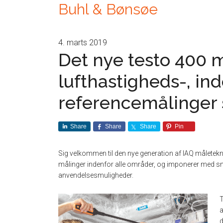
Buhl & Bønsøe
4. marts 2019
Det nye testo 400 m
lufthastigheds-, in
referencemålinger 
Share
Share
Share
Pin
Sig velkommen til den nye generation af IAQ måleteknol
målinger indenfor alle områder, og imponerer med sma
anvendelsesmuligheder.
T
a
d