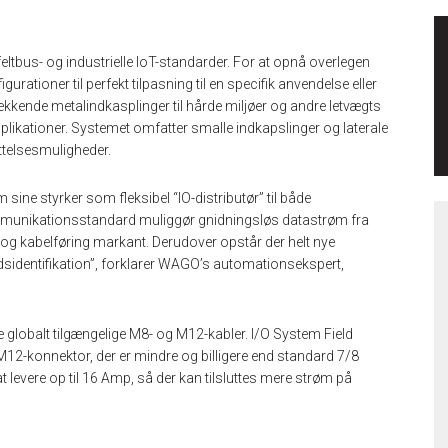
eltbus- og industrielle IoT-standarder. For at opnå overlegen
gurationer til perfekt tilpasning til en specifik anvendelse eller
kkende metalindkasplinger til hårde miljøer og andre letvægts
plikationer. Systemet omfatter smalle indkapslinger og laterale
ttelsesmuligheder.
ine styrker som fleksibel “IO-distributør” til både
mmunikationsstandard muliggør gnidningsløs datastrøm fra
n og kabelføring markant. Derudover opstår der helt nye
dsidentifikation”, forklarer WAGO’s automationsekspert,
 globalt tilgængelige M8- og M12-kabler. I/O System Field
12-konnektor, der er mindre og billigere end standard 7/8
t levere op til 16 Amp, så der kan tilsluttes mere strøm på