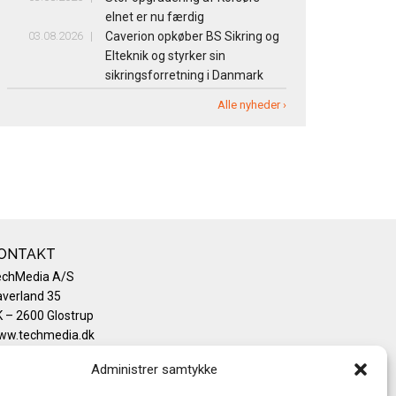
elnet er nu færdig
03.08.2026
Caverion opkøber BS Sikring og
Elteknik og styrker sin
sikringsforretning i Danmark
Alle nyheder ›
ONTAKT
echMedia A/S
verland 35
 – 2600 Glostrup
ww.techmedia.dk
lefon: +45 43 24 26 28
Administrer samtykke
mail:
info@techmedia.dk
ivatlivspolitik