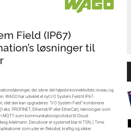
m Field (IP67)
tion’s løsninger til
r
onsløsninger, der sikrer det højeste konnektivitets niveau og
. WAGO har udviklet et nyt I/O System Field til IP67-
en, idet den kan opgraderes: “I/O System Field” kombinerer
eks. PROFINET, Ethernet/IP eller EtherCat), teknologier som
den MQTT som kommunikationsprotokol til Cloud-
wig Adelmann. Derudover er systemet klar til TSN, ( Time
plikationer som yder en fleksibel, kraftig og sikker