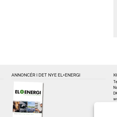
ANNONCÉR I DET NYE EL+ENERGI
K
T
Na
DK
w
Te
E-
Pr