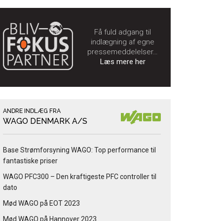
Få fuld adgang til
indlægning af egne
pressemeddelelser…
Læs mere her
ANDRE INDLÆG FRA
WAGO DENMARK A/S
Base Strømforsyning WAGO: Top performance til
fantastiske priser
WAGO PFC300 – Den kraftigeste PFC controller til
dato
Mød WAGO på EOT 2023
Mød WAGO på Hannover 2023