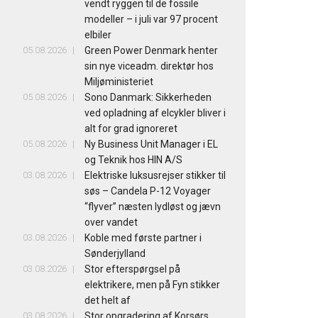
vendt ryggen til de fossile
modeller – i juli var 97 procent
elbiler
05.08.2026
Green Power Denmark henter
sin nye viceadm. direktør hos
Miljøministeriet
05.08.2026
Sono Danmark: Sikkerheden
ved opladning af elcykler bliver i
alt for grad ignoreret
05.08.2026
Ny Business Unit Manager i EL
og Teknik hos HIN A/S
03.08.2026
Elektriske luksusrejser stikker til
søs – Candela P-12 Voyager
“flyver” næsten lydløst og jævn
over vandet
03.08.2026
Koble med første partner i
Sønderjylland
03.08.2026
Stor efterspørgsel på
elektrikere, men på Fyn stikker
det helt af
03.08.2026
Stor opgradering af Korsørs