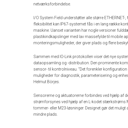
netværksforbindelse.
I/O System Field understøtter alle større ETHERNET-, f
fleksibilitet kan IP67-systemet fås i en lang række konfi
maskine. Uanset varianten har nogle versioner fulddæ
plastikindkapslinger med lav massefylde til mobile ap
monteringsmuligheder, der giver plads og flere besky
Sammen med IO-Link protokollen viser det nye system s
dataopsamling og -distribution. Den prominente ko
sensor- til kontrolniveau. “Det forenkler konfiguratio
muligheder for diagnostik, parameterisering og enhe
Helmut Börjes.
Sensorerne og aktuatorerne forbindes ved hjælp af de
strømforsynes ved hjælp af en L-kodet stærkstrøms M
tommer- eller M23-løsninger. Designet gør det muligt a
mindre plads.