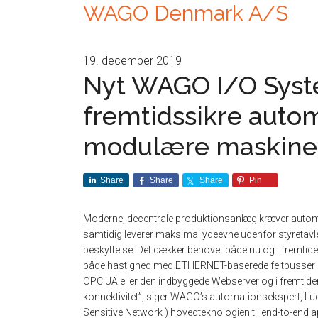
WAGO Denmark A/S
19. december 2019
Nyt WAGO I/O Syste
fremtidssikre automa
modulære maskine
Share
Share
Share
Pin
Moderne, decentrale produktionsanlæg kræver automati
samtidig leverer maksimal ydeevne udenfor styretavlen
beskyttelse. Det dækker behovet både nu og i fremtid
både hastighed med ETHERNET-baserede feltbusser (f.
OPC UA eller den indbyggede Webserver og i fremti
konnektivitet”, siger WAGO’s automationsekspert, Lud
Sensitive Network ) hovedteknologien til end-to-end ap