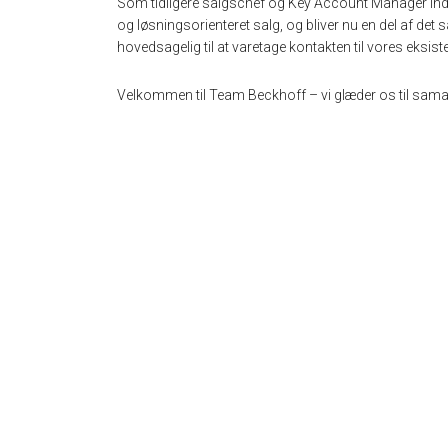
Som tidligere salgschef og Key Account Manager ind
og løsningsorienteret salg, og bliver nu en del af d
hovedsagelig til at varetage kontakten til vores eksis
Velkommen til Team Beckhoff – vi glæder os til sama