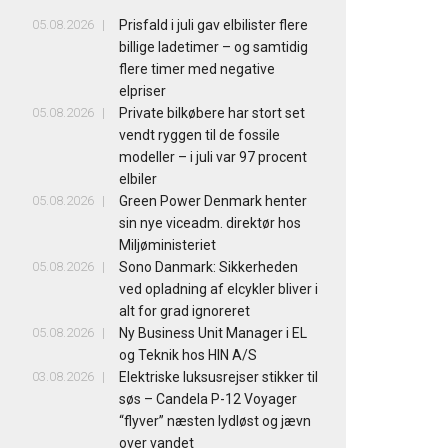
05.08.2026
Prisfald i juli gav elbilister flere
billige ladetimer – og samtidig
flere timer med negative
elpriser
05.08.2026
Private bilkøbere har stort set
vendt ryggen til de fossile
modeller – i juli var 97 procent
elbiler
05.08.2026
Green Power Denmark henter
sin nye viceadm. direktør hos
Miljøministeriet
05.08.2026
Sono Danmark: Sikkerheden
ved opladning af elcykler bliver i
alt for grad ignoreret
05.08.2026
Ny Business Unit Manager i EL
og Teknik hos HIN A/S
03.08.2026
Elektriske luksusrejser stikker til
søs – Candela P-12 Voyager
“flyver” næsten lydløst og jævn
over vandet