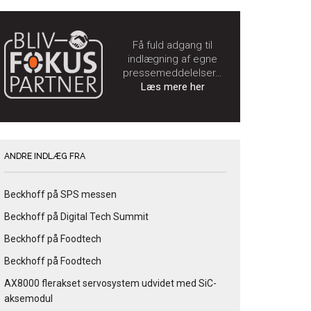
Få fuld adgang til
indlægning af egne
pressemeddelelser…
Læs mere her
ANDRE INDLÆG FRA
Beckhoff på SPS messen
Beckhoff på Digital Tech Summit
Beckhoff på Foodtech
Beckhoff på Foodtech
AX8000 flerakset servosystem udvidet med SiC-
aksemodul