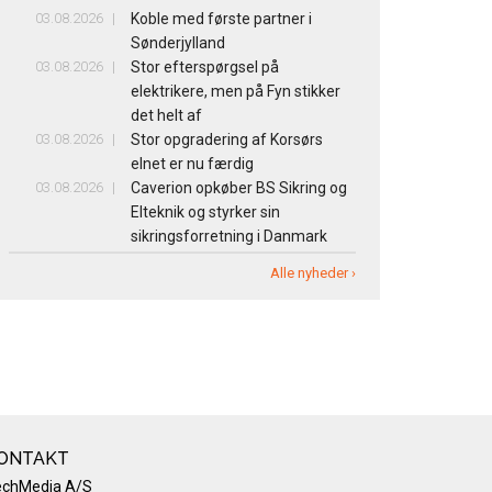
03.08.2026
Koble med første partner i
Sønderjylland
03.08.2026
Stor efterspørgsel på
elektrikere, men på Fyn stikker
det helt af
03.08.2026
Stor opgradering af Korsørs
elnet er nu færdig
03.08.2026
Caverion opkøber BS Sikring og
Elteknik og styrker sin
sikringsforretning i Danmark
Alle nyheder ›
ONTAKT
echMedia A/S