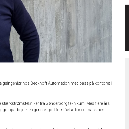
m Salgsingeniør hos Beckhoff Automation med base på kontoret i
e stærkstrømstekniker fra Sønderborg teknikum. Med flere års
iggo oparbejdet en generel god forståelse for en maskines