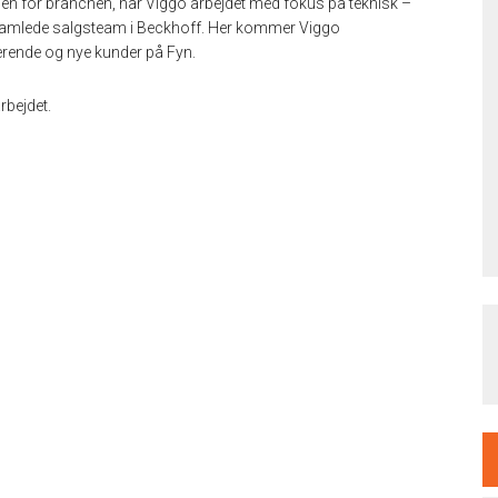
en for branchen, har Viggo arbejdet med fokus på teknisk –
et samlede salgsteam i Beckhoff. Her kommer Viggo
terende og nye kunder på Fyn.
rbejdet.