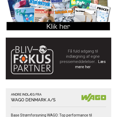
Få fuld adgang til
indlægning af egne
pressemeddelelser…
Læs
mere her
ANDRE INDLÆG FRA
WAGO DENMARK A/S
Base Strømforsyning WAGO: Top performance til