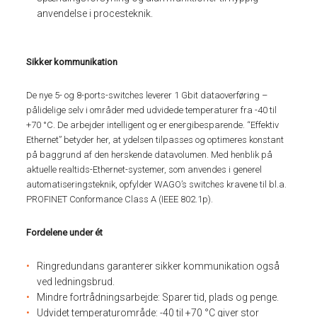
anvendelse i procesteknik.
Sikker kommunikation
De nye 5- og 8-ports-switches leverer 1 Gbit dataoverføring –
pålidelige selv i områder med udvidede temperaturer fra -40 til
+70 °C. De arbejder intelligent og er energibesparende. “Effektiv
Ethernet” betyder her, at ydelsen tilpasses og optimeres konstant
på baggrund af den herskende datavolumen. Med henblik på
aktuelle realtids-Ethernet-systemer, som anvendes i generel
automatiseringsteknik, opfylder WAGO’s switches kravene til bl.a.
PROFINET Conformance Class A (IEEE 802.1p).
Fordelene under ét
Ringredundans garanterer sikker kommunikation også
ved ledningsbrud.
Mindre fortrådningsarbejde: Sparer tid, plads og penge.
Udvidet temperaturområde: -40 til +70 °C giver stor