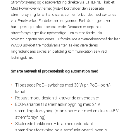
Strømforsyning og dataoverføring direkte via ETHERNET-kablet:
Med Power-over-Ethernet (PoE+) bortfalder den separate
strømforsyning for al hardware, som er forbundet med switches
via IP-netværket. Fordelene er indlysende: Fortrådningen sker
hurtigere og er pladsbesparende. Desuden er separate
strømforsyninger ikke nødvendige – en ekstra fordel, da
omkostningerne reduceres. Til forskellige anvendelsesområder har
WAGO udviklet tre modulvarianter. Takket være deres
ringredundans sikres en pålidelig kommunikation selv ved
ledningsbrud.
Smarte netværk til procesteknik og automation med
Tilpassede PoE+-switches med 30 W pr. PoE+-port/-
kanal
Robust moduldesign til krævende anvendelser
ECO-varianter til seriemaskinbygning med 24 V
spændingsforsyning (man sparer dermed en ekstra 48 V-
strømforsyning)
Skalerede funktioner – bl.a. med redundant
spændingsforsyning og alarmfunktioner til hyppig