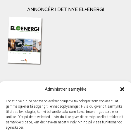
ANNONCÉR I DET NYE EL+ENERGI
KONTAKT
Administrer samtykke
TechMedia A/S
Naverland 35
For at give dig de bedste oplevelser bruger vi teknologier som cookies til at
DK – 2600 Glostrup
gemme og/eller få adgang til enhedsoplysninger. Hvis du giver dit samtykke
www.techmedia.dk
til disse teknologier, kan vi behandle data som f.eks. browsingadfærd eller
Telefon: +45 43 24 26 28
unikke ID'er på dette websted. Hvis du ikke giver dit samtykke eller trækker dit
samtykke tilbage, kan det have en negativ indvirkning på visse funktioner og
E-mail:
info@techmedia.dk
egenskaber.
Privatlivspolitik