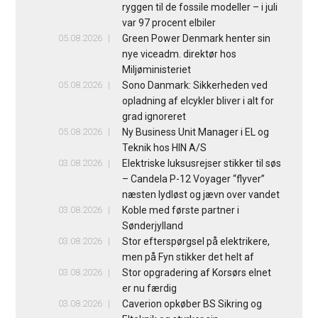
ryggen til de fossile modeller – i juli
var 97 procent elbiler
05.08.2026
Green Power Denmark henter sin
nye viceadm. direktør hos
Miljøministeriet
05.08.2026
Sono Danmark: Sikkerheden ved
opladning af elcykler bliver i alt for
grad ignoreret
05.08.2026
Ny Business Unit Manager i EL og
Teknik hos HIN A/S
03.08.2026
Elektriske luksusrejser stikker til søs
– Candela P-12 Voyager “flyver”
næsten lydløst og jævn over vandet
03.08.2026
Koble med første partner i
Sønderjylland
03.08.2026
Stor efterspørgsel på elektrikere,
men på Fyn stikker det helt af
03.08.2026
Stor opgradering af Korsørs elnet
er nu færdig
03.08.2026
Caverion opkøber BS Sikring og