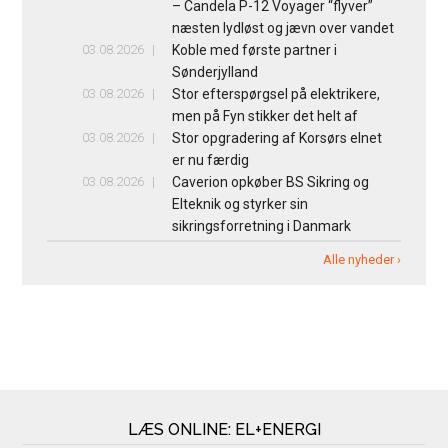
– Candela P-12 Voyager “flyver”
næsten lydløst og jævn over vandet
03.08.2026
Koble med første partner i
Sønderjylland
03.08.2026
Stor efterspørgsel på elektrikere,
men på Fyn stikker det helt af
03.08.2026
Stor opgradering af Korsørs elnet
er nu færdig
03.08.2026
Caverion opkøber BS Sikring og
Elteknik og styrker sin
sikringsforretning i Danmark
Alle nyheder ›
LÆS ONLINE: EL+ENERGI