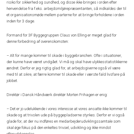
risiko for sikkerhed og sundhed, og disse ikke bringes i orden efter
henvendelse fra f.eks. arbejdsmiljørepræsentanten, så indkaldes der til
et organisationsmøde mellem parterne for at bringe forholdene i orden
inden for 3 dage.
Formand for 3F Byggegruppen Claus von Elling er meget glad for
denne forbedring af overenskomsten:
– Alt for mange kommer til skade i byggebranchen. Ofte i situationer,
der kunne have været undgået. Vi må og skal have ulykkesstatistikkerne
ændret. Derfor er jeg rigtig glad for, at arbejdsgiverne også vil være
med til at sikre, at færre kommer til skade eller i værste fald livsfare på
jobbet.
Direktør i Dansk Håndværk direktør Morten Frihagen er enig:
– Det er jo udelukkende i vores interesse at vores ansatte ikke kommer til
skade og at trivslen ude på byggepladserne styrkes. Derfor er vi også
glade for, at der nu indføres en medarbejderudviklingssamtale som
skal øge fokus på den enkeltes trivsel, udvikling og ikke mindst
efteruddannelse.