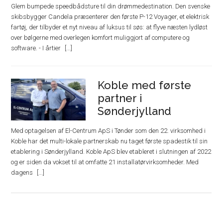
Glem bumpede speedbådsture til din drømmedestination. Den svenske
skibsbygger Candela præsenterer den første P-12 Voyager, et elektrisk
fartøj, der tilbyder et nyt niveau af luksus til søs: at flyve næsten lydløst
over bølgerne med overlegen komfort muliggjort af computere og
software. - I årtier
Koble med første
partner i
Sønderjylland
Med optagelsen af El-Centrum ApS i Tønder som den 22. virksomhed i
Koble har det multi-lokale partnerskab nu taget første spadestik til sin
etablering i Sønderjylland. Koble ApS blev etableret i slutningen af 2022
og er siden da vokset til at omfatte 21 installatørvirksomheder. Med
dagens