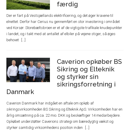
færdig
Der er fart på Vestsjællands elektrificering, og det øger kravene til
elnettet. Derfor har Cerius nu gennemført en stor investering i området
ved Korsør. Storebæltsbroen er et af de vigtigste trafikale knudepunkter
i landet, og i takt med at antallet af elbiler på vejene stiger, så øges
behovet
Caverion opkøber BS
Sikring og Elteknik
og styrker sin
sikringsforretning i
Danmark
Caverion Danmark har indgået en aftale om opkøb af
sikringsvirksomheden BS Sikring og Elteknik ApS. Virksomheden har en
årlig omsætning på ca. 22 mio. DKK og beskæftiger 14 medarbejdere.
Opkøbet understøtter Caverions strategi om bæredygtig vækst og
styrker samtidig virksomhedens position inden