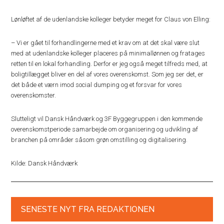
Lønløftet af de udenlandske kolleger betyder meget for Claus von Elling:
– Vi er gået til forhandlingerne med et krav om at det skal være slut
med at udenlandske kolleger placeres på minimallønnen og fratages
retten til en lokal forhandling. Derfor er jeg også meget tilfreds med, at
boligtillægget bliver en del af vores overenskomst. Som jeg ser det, er
det både et værn imod social dumping og et forsvar for vores
overenskomster.
Slutteligt vil Dansk Håndværk og 3F Byggegruppen i den kommende
overenskomstperiode samarbejde om organisering og udvikling af
branchen på områder såsom grøn omstilling og digitalisering.
Kilde: Dansk Håndværk
SENESTE NYT FRA REDAKTIONEN