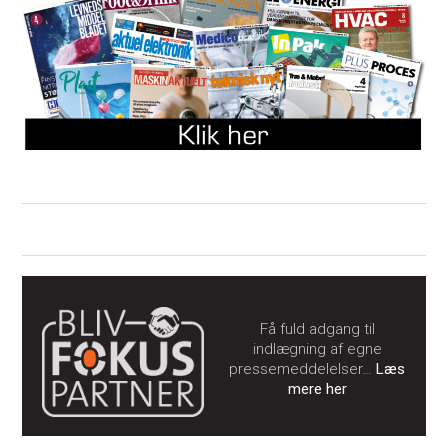
Få fuld adgang til
indlægning af egne
pressemeddelelser…
Læs
mere her