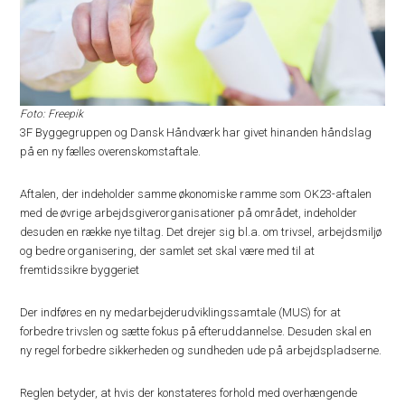
Foto: Freepik
3F Byggegruppen og Dansk Håndværk har givet hinanden håndslag
på en ny fælles overenskomstaftale.
Aftalen, der indeholder samme økonomiske ramme som OK23-aftalen
med de øvrige arbejdsgiverorganisationer på området, indeholder
desuden en række nye tiltag. Det drejer sig bl.a. om trivsel, arbejdsmiljø
og bedre organisering, der samlet set skal være med til at
fremtidssikre byggeriet
Der indføres en ny medarbejderudviklingssamtale (MUS) for at
forbedre trivslen og sætte fokus på efteruddannelse. Desuden skal en
ny regel forbedre sikkerheden og sundheden ude på arbejdspladserne.
Reglen betyder, at hvis der konstateres forhold med overhængende