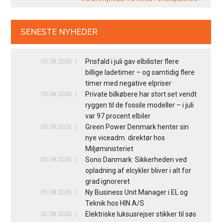
SENESTE NYHEDER
05.08.2026
Prisfald i juli gav elbilister flere
billige ladetimer – og samtidig flere
timer med negative elpriser
05.08.2026
Private bilkøbere har stort set vendt
ryggen til de fossile modeller – i juli
var 97 procent elbiler
05.08.2026
Green Power Denmark henter sin
nye viceadm. direktør hos
Miljøministeriet
05.08.2026
Sono Danmark: Sikkerheden ved
opladning af elcykler bliver i alt for
grad ignoreret
05.08.2026
Ny Business Unit Manager i EL og
Teknik hos HIN A/S
03.08.2026
Elektriske luksusrejser stikker til søs