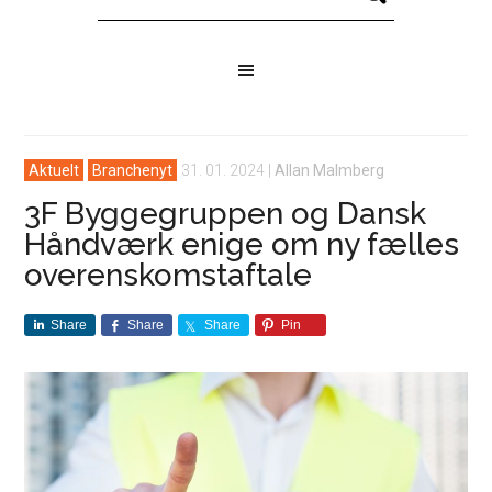
Aktuelt
Branchenyt
31. 01. 2024
|
Allan Malmberg
3F Byggegruppen og Dansk
Håndværk enige om ny fælles
overenskomstaftale
Share
Share
Share
Pin