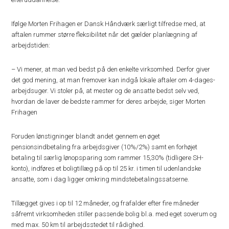
Ifølge Morten Frihagen er Dansk Håndværk særligt tilfredse med, at
aftalen rummer større fleksibilitet når det gælder planlægning af
arbejdstiden:
– Vi mener, at man ved bedst på den enkelte virksomhed. Derfor giver
det god mening, at man fremover kan indgå lokale aftaler om 4-dages-
arbejdsuger. Vi stoler på, at mester og de ansatte bedst selv ved,
hvordan de laver de bedste rammer for deres arbejde, siger Morten
Frihagen
Foruden lønstigninger blandt andet gennem en øget
pensionsindbetaling fra arbejdsgiver (10%/2%) samt en forhøjet
betaling til særlig lønopsparing som rammer 15,30% (tidligere SH-
konto), indføres et boligtillæg på op til 25 kr. i timen til udenlandske
ansatte, som i dag ligger omkring mindstebetalingssatserne.
Tillægget gives i op til 12 måneder, og frafalder efter fire måneder
såfremt virksomheden stiller passende bolig bl.a. med eget soverum og
med max. 50 km til arbejdsstedet til rådighed.