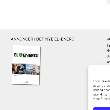
ANNONCÉR I DET NYE EL+ENERGI
K
T
Na
DK
w
Te
E-
Pr
For at give d
Co
adgang til en
behandle dat
giver dit sam
visse funkti