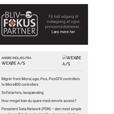
Få fuld adgang til
indlægning af egne
pressemeddelelser…
Læs mere her
ANDRE INDLÆG FRA
WEXØE A/S
Migrér from MicroLogix, Pico, PicoGFX controllers
to Micro800 controllers
Softstartere, lavspænding
Hvor meget kan du spare med remote access?
Persistent Data Network (PDN) – den mest simple