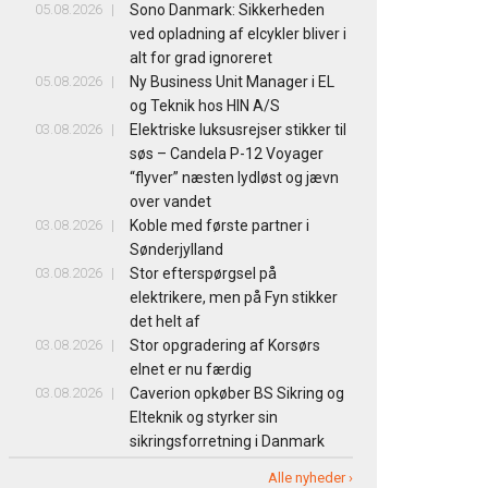
05.08.2026
Sono Danmark: Sikkerheden
ved opladning af elcykler bliver i
alt for grad ignoreret
05.08.2026
Ny Business Unit Manager i EL
og Teknik hos HIN A/S
03.08.2026
Elektriske luksusrejser stikker til
søs – Candela P-12 Voyager
“flyver” næsten lydløst og jævn
over vandet
03.08.2026
Koble med første partner i
Sønderjylland
03.08.2026
Stor efterspørgsel på
elektrikere, men på Fyn stikker
det helt af
03.08.2026
Stor opgradering af Korsørs
elnet er nu færdig
03.08.2026
Caverion opkøber BS Sikring og
Elteknik og styrker sin
sikringsforretning i Danmark
Alle nyheder ›