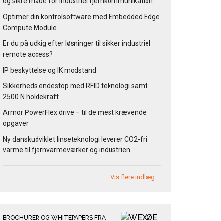
og sikre måde for industriel fjernkommunikation
Optimer din kontrolsoftware med Embedded Edge
Compute Module
Er du på udkig efter løsninger til sikker industriel
remote access?
IP beskyttelse og IK modstand
Sikkerheds endestop med RFID teknologi samt
2500 N holdekraft
Armor PowerFlex drive – til de mest krævende
opgaver
Ny danskudviklet linseteknologi leverer CO2-fri
varme til fjernvarmeværker og industrien
Vis flere indlæg …
BROCHURER OG WHITEPAPERS FRA