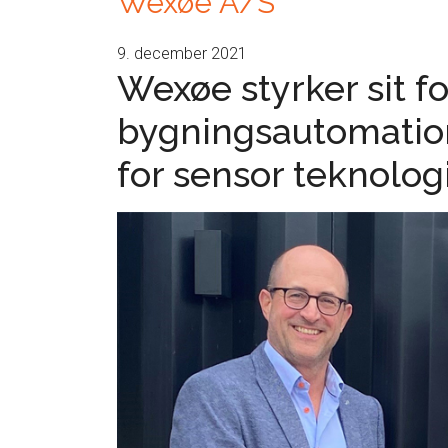
Wexøe A/S
9. december 2021
Wexøe styrker sit 
bygningsautomatio
for sensor teknolog