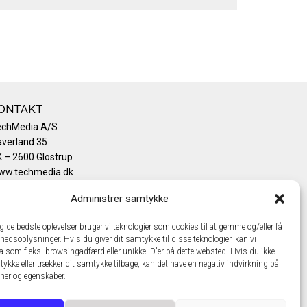
ONTAKT
echMedia A/S
verland 35
 – 2600 Glostrup
ww.techmedia.dk
lefon: +45 43 24 26 28
Administrer samtykke
mail:
info@techmedia.dk
ivatlivspolitik
ig de bedste oplevelser bruger vi teknologier som cookies til at gemme og/eller få
okiepolitik
hedsoplysninger. Hvis du giver dit samtykke til disse teknologier, kan vi
a som f.eks. browsingadfærd eller unikke ID'er på dette websted. Hvis du ikke
tykke eller trækker dit samtykke tilbage, kan det have en negativ indvirkning på
oner og egenskaber.