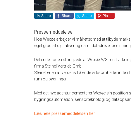
Share
Share
Share
Pin
Pressemeddelelse
Hos Wexøe arbejder vi målrettet med at tilbyde marked
øget grad af digitalisering samt datadrevet beslutning
Det er derfor en stor glæde at Wexøe A/S med virknin
firma Steinel Vertrieb GmbH.
Steinel er en af verdens førende virksomheder inden fo
rum og bygninger.
Med det nye agentur cementerer Wexøe sin position s
bygningsautomation, sensorteknologi og dataopsam
Læs hele pressemeddelelsen her