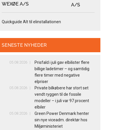
WEXØE A/S
Quickguide Alt til elinstallationen
SENESTE NYHEDER
05.08.2026
Prisfald i juli gav elbilister flere
billige ladetimer – og samtidig
flere timer med negative
elpriser
05.08.2026
Private bilkøbere har stort set
vendt ryggen til de fossile
modeller – i juli var 97 procent
elbiler
05.08.2026
Green Power Denmark henter
sin nye viceadm. direktør hos
Miljøministeriet