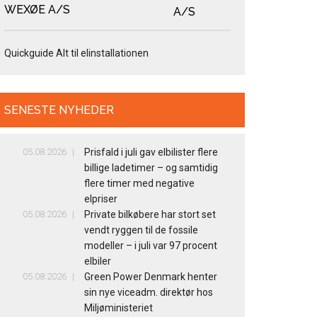
WEXØE A/S
Quickguide Alt til elinstallationen
SENESTE NYHEDER
05.08.2026
Prisfald i juli gav elbilister flere
billige ladetimer – og samtidig
flere timer med negative
elpriser
05.08.2026
Private bilkøbere har stort set
vendt ryggen til de fossile
modeller – i juli var 97 procent
elbiler
05.08.2026
Green Power Denmark henter
sin nye viceadm. direktør hos
Miljøministeriet