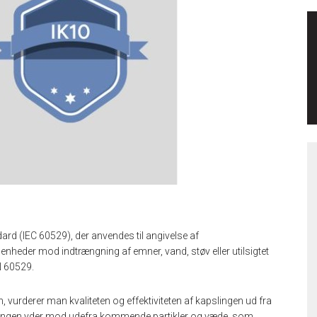
dard (IEC 60529), der anvendes til angivelse af
e enheder mod indtrængning af emner, vand, støv eller utilsigtet
N 60529.
, vurderer man kvaliteten og effektiviteten af kapslingen ud fra
ingen yder mod udefra kommende partikler og væde, som