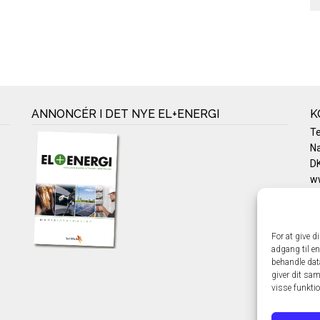
ANNONCÉR I DET NYE EL+ENERGI
K
T
Na
DK
w
Te
E-
Pr
For at give d
Co
adgang til en
behandle dat
giver dit sam
visse funkti