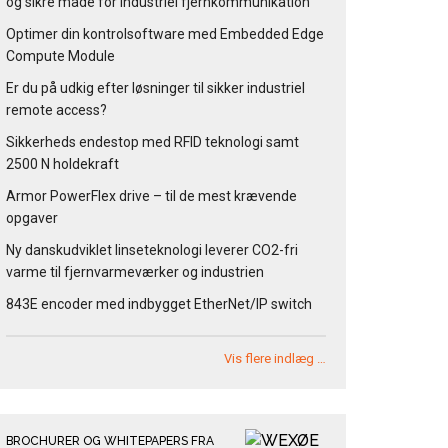
og sikre måde for industriel fjernkommunikation
Optimer din kontrolsoftware med Embedded Edge
Compute Module
Er du på udkig efter løsninger til sikker industriel
remote access?
Sikkerheds endestop med RFID teknologi samt
2500 N holdekraft
Armor PowerFlex drive – til de mest krævende
opgaver
Ny danskudviklet linseteknologi leverer CO2-fri
varme til fjernvarmeværker og industrien
843E encoder med indbygget EtherNet/IP switch
Vis flere indlæg …
BROCHURER OG WHITEPAPERS FRA