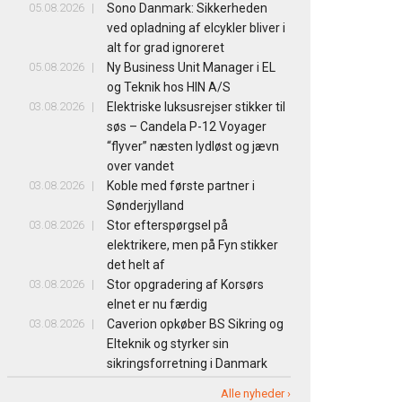
05.08.2026
Sono Danmark: Sikkerheden
ved opladning af elcykler bliver i
alt for grad ignoreret
05.08.2026
Ny Business Unit Manager i EL
og Teknik hos HIN A/S
03.08.2026
Elektriske luksusrejser stikker til
søs – Candela P-12 Voyager
“flyver” næsten lydløst og jævn
over vandet
03.08.2026
Koble med første partner i
Sønderjylland
03.08.2026
Stor efterspørgsel på
elektrikere, men på Fyn stikker
det helt af
03.08.2026
Stor opgradering af Korsørs
elnet er nu færdig
03.08.2026
Caverion opkøber BS Sikring og
Elteknik og styrker sin
sikringsforretning i Danmark
Alle nyheder ›