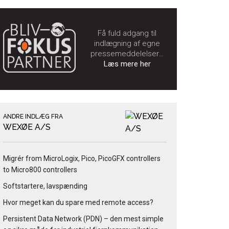
Få fuld adgang til
indlægning af egne
pressemeddelelser…
Læs mere her
ANDRE INDLÆG FRA
WEXØE A/S
Migrér from MicroLogix, Pico, PicoGFX controllers
to Micro800 controllers
Softstartere, lavspænding
Hvor meget kan du spare med remote access?
Persistent Data Network (PDN) – den mest simple