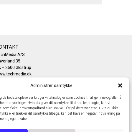
ONTAKT
echMedia A/S
verland 35
 – 2600 Glostrup
ww.techmedia.dk
lefon: +45 43 24 26 28
Administrer samtykke
mail:
info@techmedia.dk
ivatlivspolitik
ig de bedste oplevelser bruger vi teknologier som cookies til at gemme og/eller få
okiepolitik
hedsoplysninger. Hvis du giver dit samtykke til disse teknologier, kan vi
a som f.eks. browsingadfærd eller unikke ID'er på dette websted. Hvis du ikke
tykke eller trækker dit samtykke tilbage, kan det have en negativ indvirkning på
oner og egenskaber.