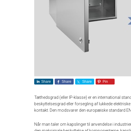
Share
Share
Share
Pin
Tæthedsgrad (eller IP-klasse) er en international stan
beskyttelsesgrad eller forsegling af lukkede elektrisk
kontakt. Den modsvarer den europæiske standard E
Når man taler om kapslinger til anvendelse i industrien
den maksimale beskyttelse af komponenterne, kapsl