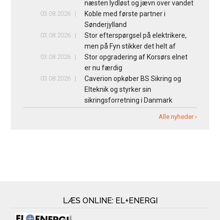
næsten lydløst og jævn over vandet
03.08.2026
Koble med første partner i
Sønderjylland
03.08.2026
Stor efterspørgsel på elektrikere,
men på Fyn stikker det helt af
03.08.2026
Stor opgradering af Korsørs elnet
er nu færdig
03.08.2026
Caverion opkøber BS Sikring og
Elteknik og styrker sin
sikringsforretning i Danmark
Alle nyheder ›
LÆS ONLINE: EL+ENERGI