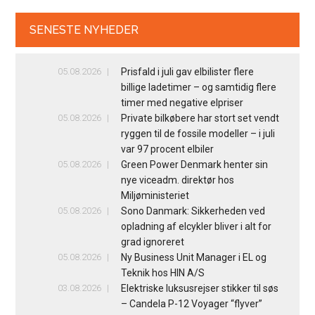
SENESTE NYHEDER
05.08.2026
Prisfald i juli gav elbilister flere
billige ladetimer – og samtidig flere
timer med negative elpriser
05.08.2026
Private bilkøbere har stort set vendt
ryggen til de fossile modeller – i juli
var 97 procent elbiler
05.08.2026
Green Power Denmark henter sin
nye viceadm. direktør hos
Miljøministeriet
05.08.2026
Sono Danmark: Sikkerheden ved
opladning af elcykler bliver i alt for
grad ignoreret
05.08.2026
Ny Business Unit Manager i EL og
Teknik hos HIN A/S
03.08.2026
Elektriske luksusrejser stikker til søs
– Candela P-12 Voyager “flyver”