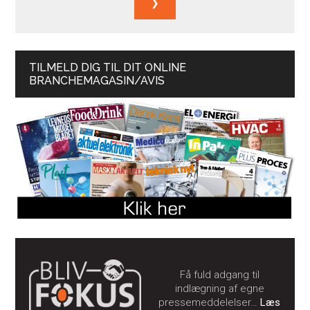
TILMELD DIG TIL DIT ONLINE
BRANCHEMAGASIN/AVIS
Få fuld adgang til
indlægning af egne
pressemeddelelser…
Læs