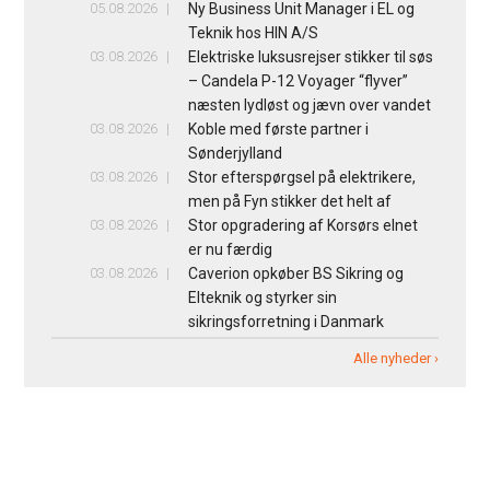
05.08.2026
Ny Business Unit Manager i EL og
Teknik hos HIN A/S
03.08.2026
Elektriske luksusrejser stikker til søs
– Candela P-12 Voyager “flyver”
næsten lydløst og jævn over vandet
03.08.2026
Koble med første partner i
Sønderjylland
03.08.2026
Stor efterspørgsel på elektrikere,
men på Fyn stikker det helt af
03.08.2026
Stor opgradering af Korsørs elnet
er nu færdig
03.08.2026
Caverion opkøber BS Sikring og
Elteknik og styrker sin
sikringsforretning i Danmark
Alle nyheder ›