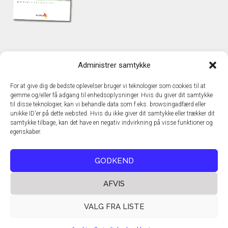
KONTAKT
Administrer samtykke
TechMedia A/S
Naverland 35
For at give dig de bedste oplevelser bruger vi teknologier som cookies til at
DK – 2600 Glostrup
gemme og/eller få adgang til enhedsoplysninger. Hvis du giver dit samtykke
www.techmedia.dk
til disse teknologier, kan vi behandle data som f.eks. browsingadfærd eller
Telefon: +45 43 24 26 28
unikke ID'er på dette websted. Hvis du ikke giver dit samtykke eller trækker dit
samtykke tilbage, kan det have en negativ indvirkning på visse funktioner og
E-mail:
info@techmedia.dk
egenskaber.
Privatlivspolitik
Cookiepolitik
GODKEND
AFVIS
VALG FRA LISTE