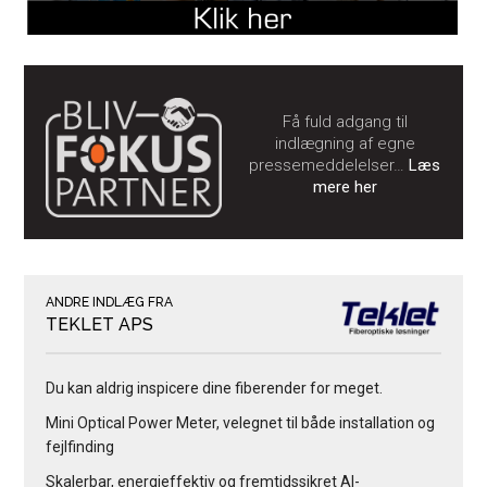
Få fuld adgang til
indlægning af egne
pressemeddelelser…
Læs
mere her
ANDRE INDLÆG FRA
TEKLET APS
Du kan aldrig inspicere dine fiberender for meget.
Mini Optical Power Meter, velegnet til både installation og
fejlfinding
Skalerbar, energieffektiv og fremtidssikret AI-