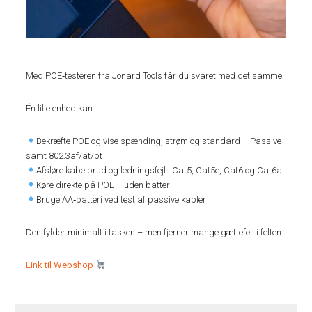
Med POE‑testeren fra Jonard Tools får du svaret med det samme.
Én lille enhed kan:
Bekræfte POE og vise spænding, strøm og standard – Passive
samt 802.3af/at/bt
Afsløre kabelbrud og ledningsfejl i Cat5, Cat5e, Cat6 og Cat6a
Køre direkte på POE – uden batteri
Bruge AA‑batteri ved test af passive kabler
Den fylder minimalt i tasken – men fjerner mange gættefejl i felten.
Link til Webshop