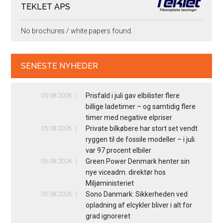
TEKLET APS
No brochures / white papers found.
SENESTE NYHEDER
05.08.2026
Prisfald i juli gav elbilister flere
billige ladetimer – og samtidig flere
timer med negative elpriser
05.08.2026
Private bilkøbere har stort set vendt
ryggen til de fossile modeller – i juli
var 97 procent elbiler
05.08.2026
Green Power Denmark henter sin
nye viceadm. direktør hos
Miljøministeriet
05.08.2026
Sono Danmark: Sikkerheden ved
opladning af elcykler bliver i alt for
grad ignoreret