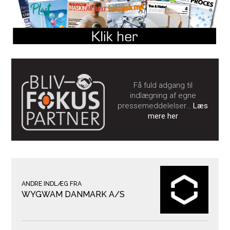
Få fuld adgang til
indlægning af egne
pressemeddelelser…
Læs
mere her
ANDRE INDLÆG FRA
WYGWAM DANMARK A/S