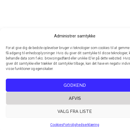
Administrer samtykke
For at give dig de bedste oplevelser bruger vi teknologier som cookies til at gemme 
få adgang til enhedsoplysninger. Hvis du giver dit samtykke til disse teknologier, 
behandle data som f.eks. browsingadfærd eller unikke ID'er på dette websted. Hvis
giver dit samtykke eller trækker dit samtykke tilbage, kan det have en negativ indv
visse funktioner og egenskaber.
GODKEND
AFVIS
VALG FRA LISTE
Cookies
Fortrolighedserklæring