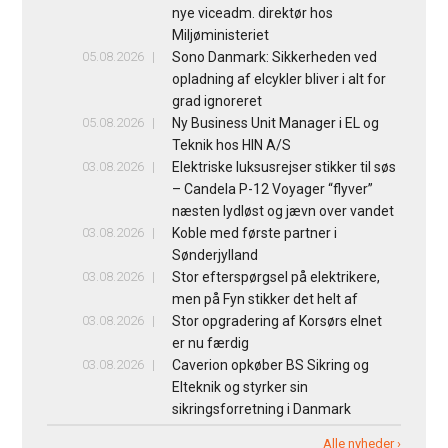
nye viceadm. direktør hos
Miljøministeriet
05.08.2026
Sono Danmark: Sikkerheden ved
opladning af elcykler bliver i alt for
grad ignoreret
05.08.2026
Ny Business Unit Manager i EL og
Teknik hos HIN A/S
03.08.2026
Elektriske luksusrejser stikker til søs
– Candela P-12 Voyager “flyver”
næsten lydløst og jævn over vandet
03.08.2026
Koble med første partner i
Sønderjylland
03.08.2026
Stor efterspørgsel på elektrikere,
men på Fyn stikker det helt af
03.08.2026
Stor opgradering af Korsørs elnet
er nu færdig
03.08.2026
Caverion opkøber BS Sikring og
Elteknik og styrker sin
sikringsforretning i Danmark
Alle nyheder ›