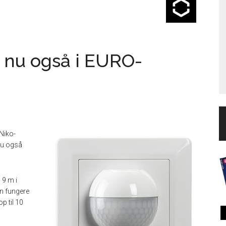
 nu også i EURO-
Niko-
nu også
 9 m i
an fungere
p til 10