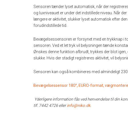
Sensoren tænder lyset automatisk, når der registreres 
og luxniveauet er under det indstillede niveau. Når der 
længere er aktivitet, slukker lyset automatisk efter den
forudindstillede tid.
Bevægelsessensoren er forsynet med en trykknap i t
sensoren. Ved et let tryk vil belysningen tænde konstant
Ønskes denne funktion afbrudt, trykkes der blot igen, o
slukke. Hvis der stadigt registreres aktivitet, vil belys
Sensoren kan også kombineres med almindeligt 230 
Bevægelsessensor 180°, EURO-format, vægmontere
Yderligere information fås ved henvendelse til din k
tlf. 7442 4726 eller
info@niko.dk
.