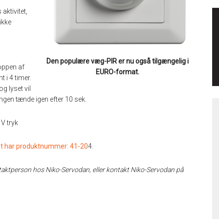
aktivitet,
ikke
Den populære væg-PIR er nu også tilgængelig i
oppen af
EURO-format.
 i 4 timer.
g lyset vil
ningen tænde igen efter 10 sek.
V tryk
t har produktnummer: 41-20
4.
ontaktperson hos Niko-Servodan,
eller kontakt Niko-Servodan på