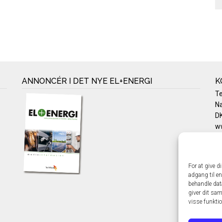
ANNONCÉR I DET NYE EL+ENERGI
K
T
Na
DK
w
Te
E-
Pr
For at give d
Co
adgang til en
behandle dat
giver dit sam
visse funkti