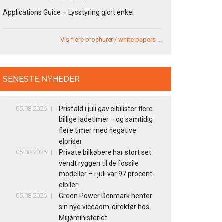
Applications Guide – Lysstyring gjort enkel
Vis flere brochurer / white papers …
SENESTE NYHEDER
05.08.2026
Prisfald i juli gav elbilister flere
billige ladetimer – og samtidig
flere timer med negative
elpriser
05.08.2026
Private bilkøbere har stort set
vendt ryggen til de fossile
modeller – i juli var 97 procent
elbiler
05.08.2026
Green Power Denmark henter
sin nye viceadm. direktør hos
Miljøministeriet