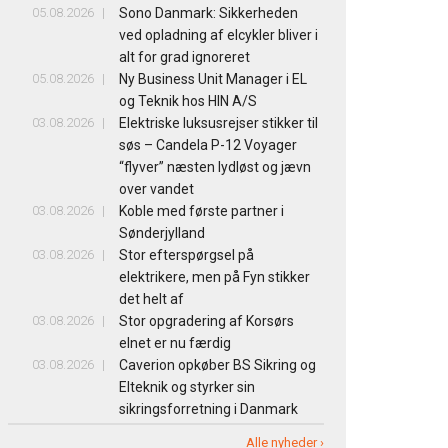
05.08.2026
Sono Danmark: Sikkerheden
ved opladning af elcykler bliver i
alt for grad ignoreret
05.08.2026
Ny Business Unit Manager i EL
og Teknik hos HIN A/S
03.08.2026
Elektriske luksusrejser stikker til
søs – Candela P-12 Voyager
“flyver” næsten lydløst og jævn
over vandet
03.08.2026
Koble med første partner i
Sønderjylland
03.08.2026
Stor efterspørgsel på
elektrikere, men på Fyn stikker
det helt af
03.08.2026
Stor opgradering af Korsørs
elnet er nu færdig
03.08.2026
Caverion opkøber BS Sikring og
Elteknik og styrker sin
sikringsforretning i Danmark
Alle nyheder ›