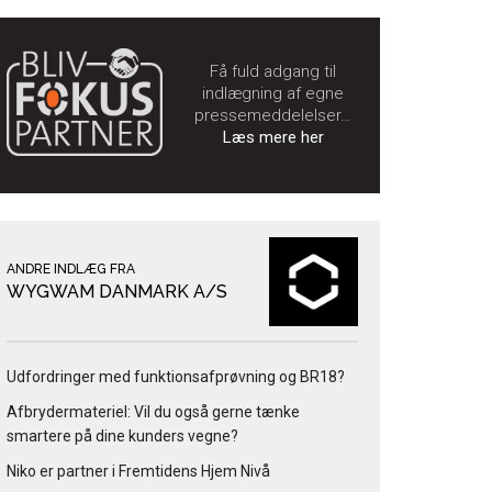
Få fuld adgang til
indlægning af egne
pressemeddelelser…
Læs mere her
ANDRE INDLÆG FRA
WYGWAM DANMARK A/S
Udfordringer med funktionsafprøvning og BR18?
Afbrydermateriel: Vil du også gerne tænke
smartere på dine kunders vegne?
Niko er partner i Fremtidens Hjem Nivå