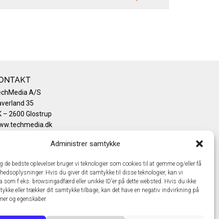
ONTAKT
echMedia A/S
verland 35
 – 2600 Glostrup
ww.techmedia.dk
lefon: +45 43 24 26 28
Administrer samtykke
mail:
info@techmedia.dk
ivatlivspolitik
ig de bedste oplevelser bruger vi teknologier som cookies til at gemme og/eller få
okiepolitik
hedsoplysninger. Hvis du giver dit samtykke til disse teknologier, kan vi
a som f.eks. browsingadfærd eller unikke ID'er på dette websted. Hvis du ikke
tykke eller trækker dit samtykke tilbage, kan det have en negativ indvirkning på
oner og egenskaber.