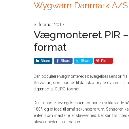
Wygwam Danmark A/S
3. februar 2017
Vægmonteret PIR –
format
Share
Share
Share
Pin
Den populære vægmonterede bevægelsessensor fra 
Servodan, som passer til dansk afbrydersystem, er 
tilgængelig i EURO-format.
Den robuste bevægelsessensor har en rækkevidde på
180°, og er ideel til små sekundære rum. Sensoren k
enten som master eller slaveenhed. Der kan tilsluttes o
slaveenheder til en master.