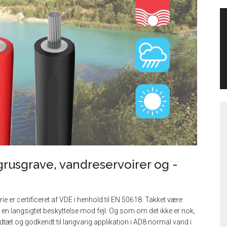
 grusgrave, vandreservoirer og -
e er certificeret af VDE i henhold til EN 50618. Takket være
t en langsigtet beskyttelse mod fejl. Og som om det ikke er nok,
t og godkendt til langvarig applikation i AD8 normal vand i