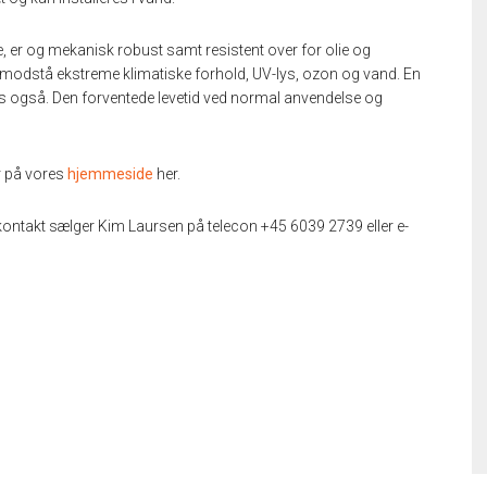
er og mekanisk robust samt resistent over for olie og
odstå ekstreme klimatiske forhold, UV-lys, ozon og vand. En
ås også. Den forventede levetid ved normal anvendelse og
r på vores
hjemmeside
her.
t kontakt sælger Kim Laursen på telecon +45 6039 2739 eller e-