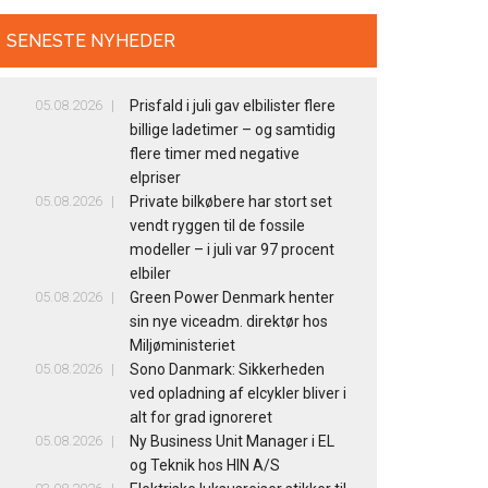
SENESTE NYHEDER
05.08.2026
Prisfald i juli gav elbilister flere
billige ladetimer – og samtidig
flere timer med negative
elpriser
05.08.2026
Private bilkøbere har stort set
vendt ryggen til de fossile
modeller – i juli var 97 procent
elbiler
05.08.2026
Green Power Denmark henter
sin nye viceadm. direktør hos
Miljøministeriet
05.08.2026
Sono Danmark: Sikkerheden
ved opladning af elcykler bliver i
alt for grad ignoreret
05.08.2026
Ny Business Unit Manager i EL
og Teknik hos HIN A/S