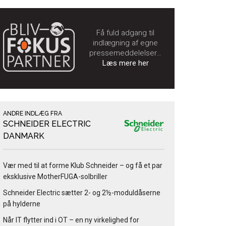
Få fuld adgang til
indlægning af egne
pressemeddelelser…
Læs mere her
ANDRE INDLÆG FRA
SCHNEIDER ELECTRIC
DANMARK
Vær med til at forme Klub Schneider – og få et par
eksklusive MotherFUGA-solbriller
Schneider Electric sætter 2- og 2½-moduldåserne
på hylderne
Når IT flytter ind i OT – en ny virkelighed for