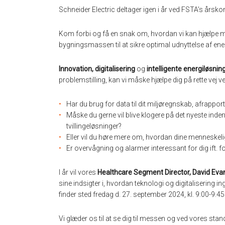
Schneider Electric deltager igen i år ved FSTA’s årsko
Kom forbi og få en snak om, hvordan vi kan hjælpe me
bygningsmassen til at sikre optimal udnyttelse af ene
Innovation, digitalisering
og
intelligente energiløsnin
problemstilling, kan vi måske hjælpe dig på rette vej v
Har du brug for data til dit miljøregnskab, afrapport
Måske du gerne vil blive klogere på det nyeste inden f
tvillingeløsninger?
Eller vil du høre mere om, hvordan dine menneskeli
Er overvågning og alarmer interessant for dig ift. 
I år vil vores
Healthcare Segment Director, David Eva
sine indsigter i, hvordan teknologi og digitalisering
finder sted fredag d. 27. september 2024, kl. 9:00-9:45
Vi glæder os til at se dig til messen og ved vores sta