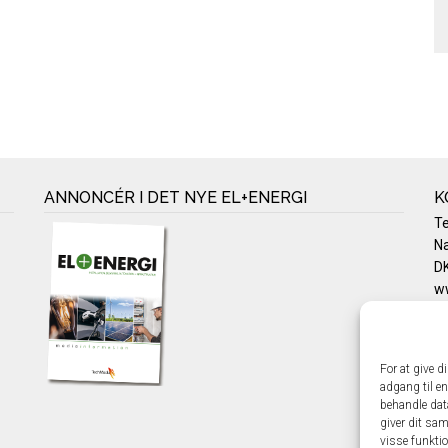
ANNONCÉR I DET NYE EL+ENERGI
K
T
Na
DK
w
Te
E-
Pr
For at give d
Co
adgang til en
behandle dat
giver dit sam
visse funkti