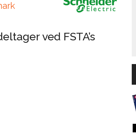
mark
deltager ved FSTA’s