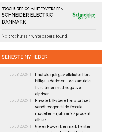
BROCHURER OG WHITEPAPERS FRA
SCHNEIDER ELECTRIC
DANMARK
No brochures / white papers found.
SENESTE NYHEDER
05.08.2026
Prisfald i juli gav elbilister flere
billige ladetimer – og samtidig
flere timer med negative
elpriser
05.08.2026
Private bilkøbere har stort set
vendt ryggen til de fossile
modeller – i juli var 97 procent
elbiler
05.08.2026
Green Power Denmark henter