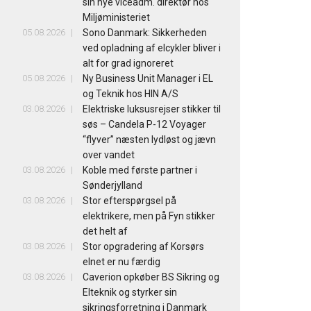
sin nye viceadm. direktør hos
Miljøministeriet
05.08.2026
Sono Danmark: Sikkerheden
ved opladning af elcykler bliver i
alt for grad ignoreret
05.08.2026
Ny Business Unit Manager i EL
og Teknik hos HIN A/S
03.08.2026
Elektriske luksusrejser stikker til
søs – Candela P-12 Voyager
“flyver” næsten lydløst og jævn
over vandet
03.08.2026
Koble med første partner i
Sønderjylland
03.08.2026
Stor efterspørgsel på
elektrikere, men på Fyn stikker
det helt af
03.08.2026
Stor opgradering af Korsørs
elnet er nu færdig
03.08.2026
Caverion opkøber BS Sikring og
Elteknik og styrker sin
sikringsforretning i Danmark