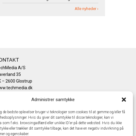
Alle nyheder ›
ONTAKT
echMedia A/S
verland 35
 – 2600 Glostrup
ww.techmedia.dk
lefon: +45 43 24 26 28
Administrer samtykke
mail:
info@techmedia.dk
ivatlivspolitik
ig de bedste oplevelser bruger vi teknologier som cookies til at gemme og/eller få
okiepolitik
hedsoplysninger. Hvis du giver dit samtykke til disse teknologier, kan vi
a som f.eks. browsingadfærd eller unikke ID'er på dette websted. Hvis du ikke
tykke eller trækker dit samtykke tilbage, kan det have en negativ indvirkning på
oner og egenskaber.