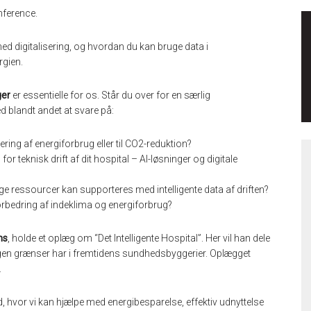
nference.
d digitalisering, og hvordan du kan bruge data i
rgien.
ger
er essentielle for os. Står du over for en særlig
ed blandt andet at svare på:
ering af energiforbrug eller til CO2-reduktion?
or teknisk drift af dit hospital – AI-løsninger og digitale
ge ressourcer kan supporteres med intelligente data af driften?
forbedring af indeklima og energiforbrug?
ns
, holde et oplæg om “Det Intelligente Hospital”. Her vil han dele
 ingen grænser har i fremtidens sundhedsbyggerier. Oplægget
.
nd, hvor vi kan hjælpe med energibesparelse, effektiv udnyttelse