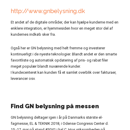
http://www.gnbelysning.dk
Et andet af de digitale områder, der kan hjælpe kunderne med en
enklere integration, er hjemmesiden hvor en meget stor del af
kundernes indkøb sker fra.
Også her er GN belysning med helt fremme og investerer
kontinuerligt i de nyeste teknologier. Blandt andet er den smarte
favoritliste og automatisk opdatering af pris- og rabat filer
meget populær blandt nuværende kunder.
I kundecenteret kan kunden få et samlet overblik over fakturaer,
leverancer osv.
Find GN belysning på messen
GN belysning deltager igen i år på Danmarks største el-
fagmesse, EL & TEKNIK 2018, i Odense Congress Center d.
15.-17. maj på stand #3041 i hal C. Hos virksomheden på