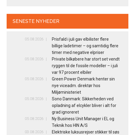
SENESTE NYHEDER
05.08.2026
Prisfald i juli gav elbilister flere
billige ladetimer – og samtidig flere
timer med negative elpriser
05.08.2026
Private bilkøbere har stort set vendt
ryggen til de fossile modeller – i juli
var 97 procent elbiler
05.08.2026
Green Power Denmark henter sin
nye viceadm. direktør hos
Miljøministeriet
05.08.2026
Sono Danmark: Sikkerheden ved
opladning af elcykler bliver i alt for
grad ignoreret
05.08.2026
Ny Business Unit Manager i EL og
Teknik hos HIN A/S
03.08.2026
Elektriske luksusrejser stikker til søs