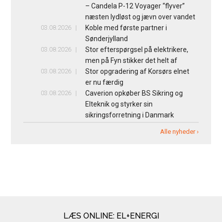
– Candela P-12 Voyager “flyver”
næsten lydløst og jævn over vandet
03.08.2026
Koble med første partner i
Sønderjylland
03.08.2026
Stor efterspørgsel på elektrikere,
men på Fyn stikker det helt af
03.08.2026
Stor opgradering af Korsørs elnet
er nu færdig
03.08.2026
Caverion opkøber BS Sikring og
Elteknik og styrker sin
sikringsforretning i Danmark
Alle nyheder ›
LÆS ONLINE: EL+ENERGI