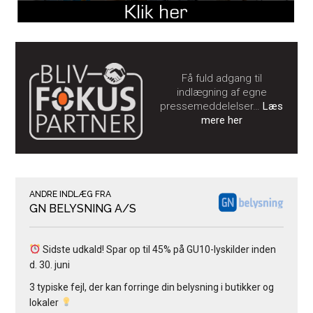
Få fuld adgang til
indlægning af egne
pressemeddelelser…
Læs
mere her
ANDRE INDLÆG FRA
GN BELYSNING A/S
Sidste udkald! Spar op til 45% på GU10-lyskilder inden
d. 30. juni
3 typiske fejl, der kan forringe din belysning i butikker og
lokaler