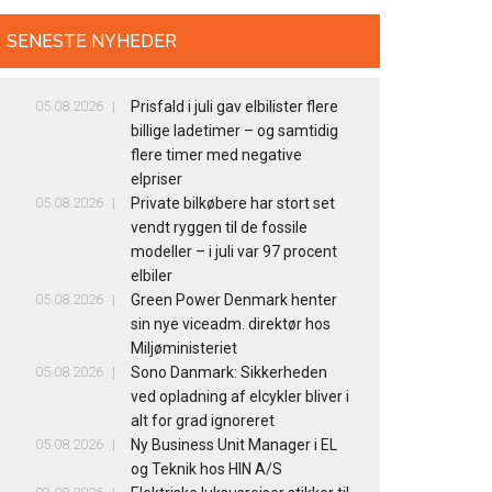
SENESTE NYHEDER
05.08.2026
Prisfald i juli gav elbilister flere
billige ladetimer – og samtidig
flere timer med negative
elpriser
05.08.2026
Private bilkøbere har stort set
vendt ryggen til de fossile
modeller – i juli var 97 procent
elbiler
05.08.2026
Green Power Denmark henter
sin nye viceadm. direktør hos
Miljøministeriet
05.08.2026
Sono Danmark: Sikkerheden
ved opladning af elcykler bliver i
alt for grad ignoreret
05.08.2026
Ny Business Unit Manager i EL
og Teknik hos HIN A/S