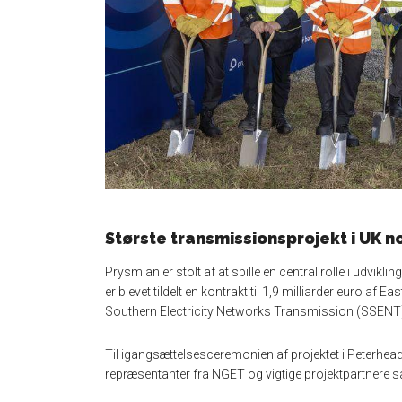
Største transmissionsprojekt i UK 
Prysmian er stolt af at spille en central rolle i udvikl
er blevet tildelt en kontrakt til 1,9 milliarder euro af 
Southern Electricity Networks Transmission (SSENT) 
Til igangsættelsesceremonien af projektet i Peterhea
repræsentanter fra NGET og vigtige projektpartnere