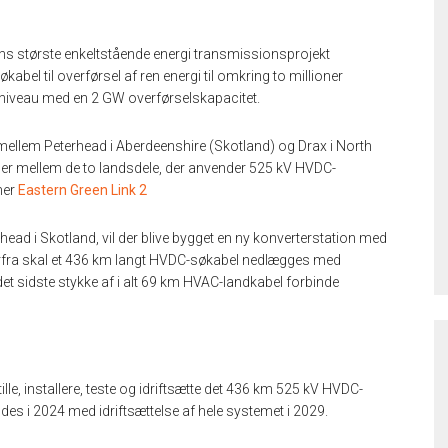
ens største enkeltstående energi transmissionsprojekt
el til overførsel af ren energi til omkring to millioner
niveau med en 2 GW overførselskapacitet.
e mellem Peterhead i Aberdeenshire (Skotland) og Drax i North
mer mellem de to landsdele, der anvender 525 kV HVDC-
her
Eastern Green Link 2
erhead i Skotland, vil der blive bygget en ny konverterstation med
erfra skal et 436 km langt HVDC-søkabel nedlægges med
det sidste stykke af i alt 69 km HVAC-landkabel forbinde
ille, installere, teste og idriftsætte det 436 km 525 kV HVDC-
s i 2024 med idriftsættelse af hele systemet i 2029.