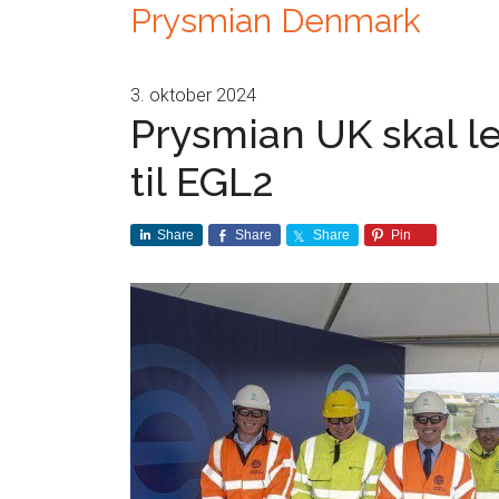
Prysmian Denmark
3. oktober 2024
Prysmian UK skal l
til EGL2
Share
Share
Share
Pin