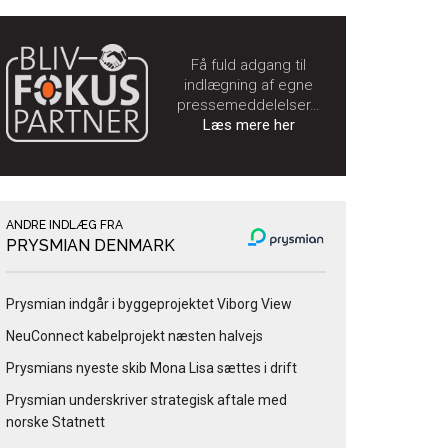
Få fuld adgang til
indlægning af egne
pressemeddelelser…
Læs mere her
ANDRE INDLÆG FRA
PRYSMIAN DENMARK
Prysmian indgår i byggeprojektet Viborg View
NeuConnect kabelprojekt næsten halvejs
Prysmians nyeste skib Mona Lisa sættes i drift
Prysmian underskriver strategisk aftale med
norske Statnett