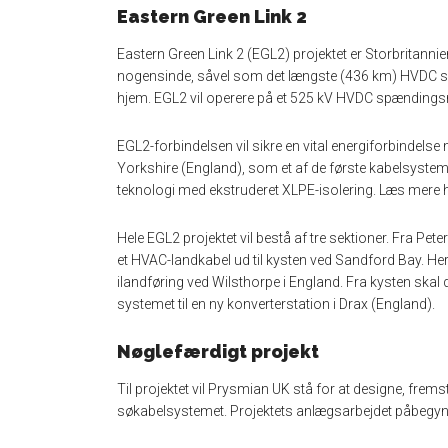
Eastern Green Link 2
Eastern Green Link 2 (EGL2) projektet er Storbritanni
nogensinde, såvel som det længste (436 km) HVDC søkab
hjem. EGL2 vil operere på et 525 kV HVDC spændings
EGL2-forbindelsen vil sikre en vital energiforbindels
Yorkshire (England), som et af de første kabelsyste
teknologi med ekstruderet XLPE-isolering. Læs mere 
Hele EGL2 projektet vil bestå af tre sektioner. Fra Pet
et HVAC-landkabel ud til kysten ved Sandford Bay. H
ilandføring ved Wilsthorpe i England. Fra kysten skal 
systemet til en ny konverterstation i Drax (England).
Nøglefærdigt projekt
Til projektet vil Prysmian UK stå for at designe, fremst
søkabelsystemet. Projektets anlægsarbejdet påbegynde