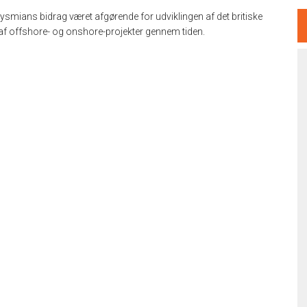
rysmians bidrag været afgørende for udviklingen af det britiske
e af offshore- og onshore-projekter gennem tiden.