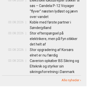
03.08.2026
Elektriske luksusrejser stikker til
søs – Candela P-12 Voyager
“flyver” næsten lydløst og jævn
over vandet
03.08.2026
Koble med første partner i
Sønderjylland
03.08.2026
Stor efterspørgsel på
elektrikere, men på Fyn stikker
det helt af
03.08.2026
Stor opgradering af Korsørs
elnet er nu færdig
03.08.2026
Caverion opkøber BS Sikring og
Elteknik og styrker sin
sikringsforretning i Danmark
Alle nyheder ›