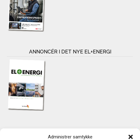
ANNONCÉR I DET NYE EL+ENERGI
KONTAKT
Administrer samtykke
TechMedia A/S