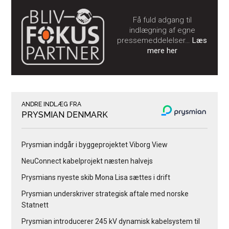
Få fuld adgang til
indlægning af egne
pressemeddelelser…
Læs
mere her
ANDRE INDLÆG FRA
PRYSMIAN DENMARK
Prysmian indgår i byggeprojektet Viborg View
NeuConnect kabelprojekt næsten halvejs
Prysmians nyeste skib Mona Lisa sættes i drift
Prysmian underskriver strategisk aftale med norske
Statnett
Prysmian introducerer 245 kV dynamisk kabelsystem til