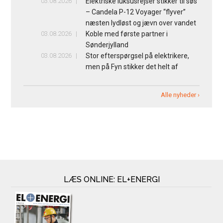
03.08.2026
Elektriske luksusrejser stikker til søs
– Candela P-12 Voyager “flyver”
næsten lydløst og jævn over vandet
03.08.2026
Koble med første partner i
Sønderjylland
03.08.2026
Stor efterspørgsel på elektrikere,
men på Fyn stikker det helt af
Alle nyheder ›
LÆS ONLINE: EL+ENERGI