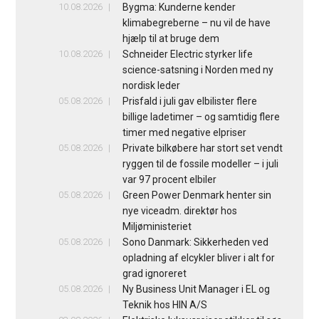
10.08.2026
Bygma: Kunderne kender
klimabegreberne – nu vil de have
hjælp til at bruge dem
10.08.2026
Schneider Electric styrker life
science-satsning i Norden med ny
nordisk leder
05.08.2026
Prisfald i juli gav elbilister flere
billige ladetimer – og samtidig flere
timer med negative elpriser
05.08.2026
Private bilkøbere har stort set vendt
ryggen til de fossile modeller – i juli
var 97 procent elbiler
05.08.2026
Green Power Denmark henter sin
nye viceadm. direktør hos
Miljøministeriet
05.08.2026
Sono Danmark: Sikkerheden ved
opladning af elcykler bliver i alt for
grad ignoreret
05.08.2026
Ny Business Unit Manager i EL og
Teknik hos HIN A/S