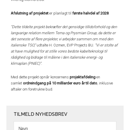
Afslutning
af projektet
er planlagt til
første halvdel af 2028
.
“Dette tildelte projekt bekræfter det gensidige tillidsforhold og den
langvarige relation mellem Terna og Prysmian Group, da dette er
det seneste af flere projekter, vi arbejder sammen om med den
italienske TSO,”
udtalte H. Ozmen, EVP Projects BU.
“Vi er stolte af
at have mulighed for at stille vores bedste kabelteknologi til
rådighed og bidrage til målene i den italienske energi- og
klimaplan (PNIEC)”.
Med dette projekt opnår koncernens
projektafdeling
en
samlet
ordreindgang på 10 milliarder euro år til dato
, inklusive
aftaler om foretrukne bud.
TILMELD NYHEDSBREV