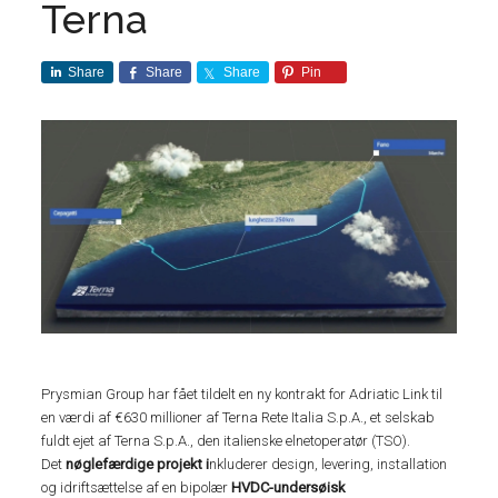
Terna
Share
Share
Share
Pin
Prysmian Group har fået tildelt en ny kontrakt for Adriatic Link til
en værdi af €630 millioner af Terna Rete Italia S.p.A., et selskab
fuldt ejet af Terna S.p.A., den italienske elnetoperatør (TSO).
Det
nøglefærdige projekt i
nkluderer design, levering, installation
og idriftsættelse af en bipolær
HVDC-undersøisk