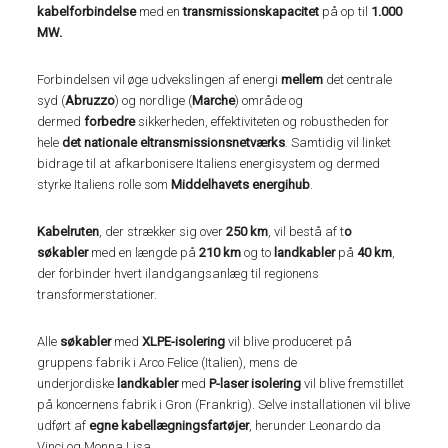
kabelforbindelse
med en
transmissionskapacitet
på op til
1.000
MW.
Forbindelsen vil øge udvekslingen af energi
mellem
det centrale
syd (
Abruzzo
) og nordlige (
Marche
) område og
dermed
forbedre
sikkerheden, effektiviteten og robustheden for
hele
det nationale eltransmissionsnetværks
. Samtidig vil linket
bidrage til at afkarbonisere Italiens energisystem og dermed
styrke Italiens rolle som
Middelhavets energihub
.
Kabelruten
, der strækker sig over
250 km
, vil bestå af t
o
søkabler
med en længde på
210 km
og to
landkabler
på
40 km
,
der forbinder hvert ilandgangsanlæg til regionens
transformerstationer.
Alle
søkabler
med
XLPE-isolering
vil blive produceret på
gruppens fabrik i Arco Felice (Italien), mens de
underjordiske
landkabler
med
P-laser isolering
vil blive fremstillet
på koncernens fabrik i Gron (Frankrig). Selve installationen vil blive
udført af
egne kabellægningsfartøjer
, herunder Leonardo da
Vinci og Monna Lisa.