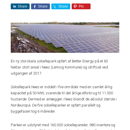
Share
Share
Share
Pin
En ny storskala solcellepark opført af Better Energy på et 63
hektar stort areal i Nees (Lemvig Kommune) og idriftsat ved
udgangen af 2017.
Solcellepark Nees er inddelt i fire områder med en samlet årlig
kapacitet på 50 MW, svarende til det årlige elforbrug til 11.000
hustande. Dermed er anlægget i Nees blandt de absolut største i
Nordeuropa. De fire solcelleparker er opført parallelt og
byggefasen tog 6 måneder.
Parken er udstyret med 160.000 solcellepaneler, 980 invertere og