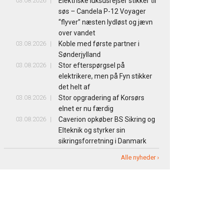
03.08.2026
Elektriske luksusrejser stikker til
søs – Candela P-12 Voyager
“flyver” næsten lydløst og jævn
over vandet
03.08.2026
Koble med første partner i
Sønderjylland
03.08.2026
Stor efterspørgsel på
elektrikere, men på Fyn stikker
det helt af
03.08.2026
Stor opgradering af Korsørs
elnet er nu færdig
03.08.2026
Caverion opkøber BS Sikring og
Elteknik og styrker sin
sikringsforretning i Danmark
Alle nyheder ›