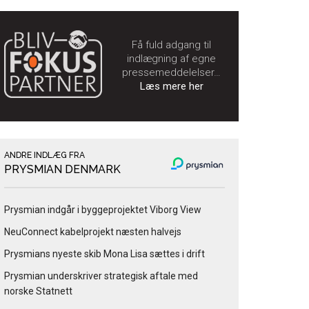
Få fuld adgang til
indlægning af egne
pressemeddelelser…
Læs mere her
ANDRE INDLÆG FRA
PRYSMIAN DENMARK
Prysmian indgår i byggeprojektet Viborg View
NeuConnect kabelprojekt næsten halvejs
Prysmians nyeste skib Mona Lisa sættes i drift
Prysmian underskriver strategisk aftale med
norske Statnett