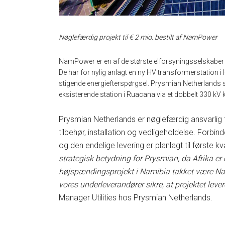
Nøglefærdig projekt til € 2 mio. bestilt af NamPower
NamPower er en af ​​de største elforsyningsselskaber 
De har for nylig anlagt en ny HV transformerstation
stigende energiefterspørgsel. Prysmian Netherlands sk
eksisterende station i Ruacana via et dobbelt 330 kV
Prysmian Netherlands er nøglefærdig ansvarlig fo
tilbehør, installation og vedligeholdelse. Forbin
og den endelige levering er planlagt til første kv
strategisk betydning for Prysmian, da Afrika er 
højspændingsprojekt i Namibia takket være Nam
vores underleverandører sikre, at projektet lever
Manager Utilities hos Prysmian Netherlands.