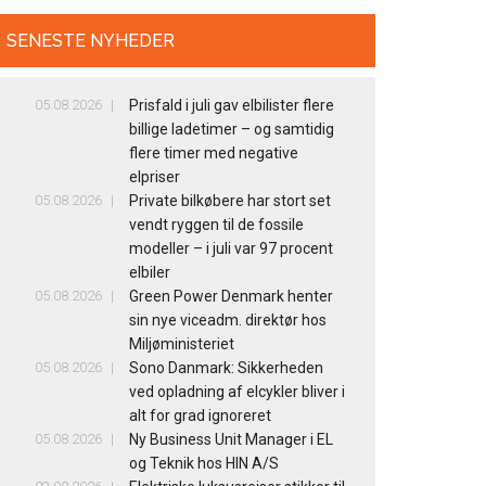
SENESTE NYHEDER
05.08.2026
Prisfald i juli gav elbilister flere
billige ladetimer – og samtidig
flere timer med negative
elpriser
05.08.2026
Private bilkøbere har stort set
vendt ryggen til de fossile
modeller – i juli var 97 procent
elbiler
05.08.2026
Green Power Denmark henter
sin nye viceadm. direktør hos
Miljøministeriet
05.08.2026
Sono Danmark: Sikkerheden
ved opladning af elcykler bliver i
alt for grad ignoreret
05.08.2026
Ny Business Unit Manager i EL
og Teknik hos HIN A/S