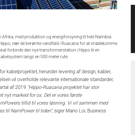
i Afrika, med produktion og energiforsyning til hele Namibia.
 i Hippo, nær de berømte vandfald i Ruacana for at imødekomme
al forbinde den nye transformerstation i Hippo til en
 kabelsystem langs en 500 meter rute.
r kabelprojektet, herunder levering af design, kabler,
delsen vil overholde relevante internationale standarder,
artal af 2019.
“Hippo-Ruacana projektet har stor
et nyt marked for os. Det er vores første
Powers tillid til vores løsning. Vi vil sammen med
es til NamPower til tiden”,
siger Mario Loi, Business