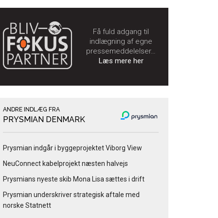
Få fuld adgang til
indlægning af egne
pressemeddelelser…
Læs mere her
ANDRE INDLÆG FRA
PRYSMIAN DENMARK
Prysmian indgår i byggeprojektet Viborg View
NeuConnect kabelprojekt næsten halvejs
Prysmians nyeste skib Mona Lisa sættes i drift
Prysmian underskriver strategisk aftale med
norske Statnett