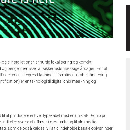
og elinstallationer. er hurtig lokalisering og korrekt
 tid og penge, men især af sikkerhedsmæssige årsager. For at
, der er en integreret løsning til fremtidens kabelhåndtering
ification) er en teknologi til digital chip mærkning og
d til at producere enhver typekabel med en unik RFID-chip pr.
ve slidt eller svære at aflæse, i modsætning til almindelig
 tag, som de også kaldes, vil altid indeholde basale oplysninger