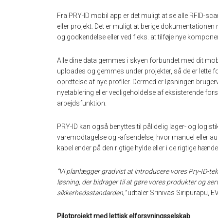
Fra PRY-ID mobil app er det muligt at se alle RFID-sca
eller projekt. Det er muligt at berige dokumentatione
og godkendelse eller ved f.eks. at tilføje nye komponent
Alle dine data gemmes i skyen forbundet med dit mo
uploades og gemmes under projekter, så de er lette for
oprettelse af nye profiler. Dermed er løsningen brugerven
nyetablering eller vedligeholdelse af eksisterende for
arbejdsfunktion.
PRY-ID kan også benyttes til pålidelig lager- og logist
varemodtagelse og -afsendelse, hvor manuel eller aut
kabel ender på den rigtige hylde eller i de rigtige hænde
”Vi planlægger gradvist at introducere vores Pry-ID-tekn
løsning, der bidrager til at gøre vores produkter og se
sikkerhedsstandarden,”
udtaler Srinivas Siripurapu, 
Pilotprojekt med lettisk elforsyningsselskab