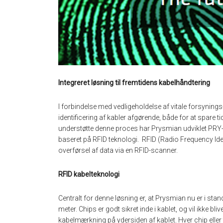
Integreret løsning til fremtidens kabelhåndtering
I forbindelse med vedligeholdelse af vitale forsynings- 
identificering af kabler afgørende, både for at spare
understøtte denne proces har Prysmian udviklet PRY-ID
baseret på RFID teknologi. RFID (Radio Frequency Ident
overførsel af data via en RFID-scanner.
RFID kabelteknologi
Centralt for denne løsning er, at Prysmian nu er i stan
meter. Chips er godt sikret inde i kablet, og vil ikke bli
kabelmærkning på ydersiden af kablet. Hver chip eller