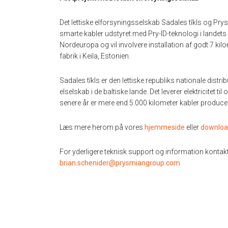
Det lettiske elforsyningsselskab Sadales tīkls og Pry
smarte kabler udstyret med Pry-ID-teknologi i landets 
Nordeuropa og vil involvere installation af godt 7 ki
fabrik i Keila, Estonien.
Sadales tīkls er den lettiske republiks nationale distr
elselskab i de baltiske lande. Det leverer elektricitet t
senere år er mere end 5.000 kilometer kabler producere
Læs mere herom på vores
hjemmeside
eller
downloa
For yderligere teknisk support og information kontakt 
brian.schenider@prysmiangroup.com