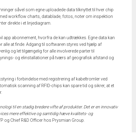
nninger såvel som egne uploadede data tilknyttet til hver chip
n med workflow charts, datablade, fotos, noter om inspektion
er direkte i et linjediagram.
bil app abonnement, hvorfra de kan udtrækkes. Egne data kan
 alle at finde. Adgang til softwaren styres ved hjælp af
lig og let tilgængelig for alle involverede parter til
synings- og elinstallationer på tværs af geografisk afstand og
ikstyring i forbindelse med registrering af kabeltromler ved
omatisk scanning af RFID-chips kan spare tid og sikrer, at et
r.
ologi til en stadig bredere vifte af produkter. Det er en innovativ
rvices mere effektive og samtidig hæve kvalitets- og
EVP og Chief R&D Officer hos Prysmian Group.