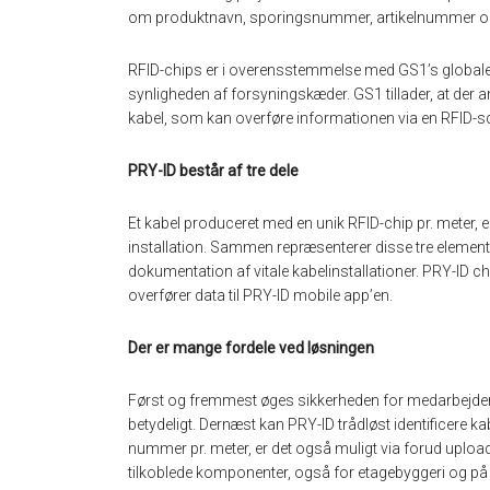
om produktnavn, sporingsnummer, artikelnummer og
RFID-chips er i overensstemmelse med GS1’s globale st
synligheden af ​​forsyningskæder. GS1 tillader, at der
kabel, som kan overføre informationen via en RFID-s
PRY-ID består af tre dele
Et kabel produceret med en unik RFID-chip pr. meter,
installation. Sammen repræsenterer disse tre elemente
dokumentation af vitale kabelinstallationer. PRY-ID ch
overfører data til PRY-ID mobile app’en.
Der er mange fordele ved løsningen
Først og fremmest øges sikkerheden for medarbejdern
betydeligt. Dernæst kan PRY-ID trådløst identificere ka
nummer pr. meter, er det også muligt via forud uplo
tilkoblede komponenter, også for etagebyggeri og på 