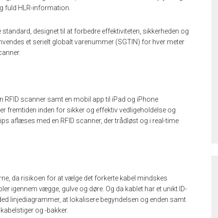
 fuld HLR-information.
andard, designet til at forbedre effektiviteten, sikkerheden og
 anvendes et serielt globalt varenummer (SGTIN) for hver meter
canner.
 en RFID scanner samt en mobil app til iPad og iPhone
r fremtiden inden for sikker og effektiv vedligeholdelse og
ips aflæses med en RFID scanner, der trådløst og i real-time
e, da risikoen for at vælge det forkerte kabel mindskes
bler igennem vægge, gulve og døre. Og da kablet har et unikt ID-
aded linjediagrammer, at lokalisere begyndelsen og enden samt
kabelstiger og -bakker.