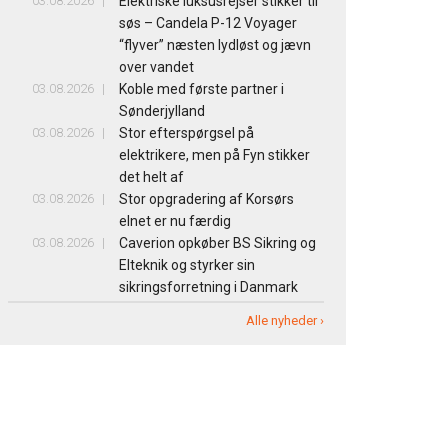
03.08.2026
Elektriske luksusrejser stikker til
søs – Candela P-12 Voyager
“flyver” næsten lydløst og jævn
over vandet
03.08.2026
Koble med første partner i
Sønderjylland
03.08.2026
Stor efterspørgsel på
elektrikere, men på Fyn stikker
det helt af
03.08.2026
Stor opgradering af Korsørs
elnet er nu færdig
03.08.2026
Caverion opkøber BS Sikring og
Elteknik og styrker sin
sikringsforretning i Danmark
Alle nyheder ›