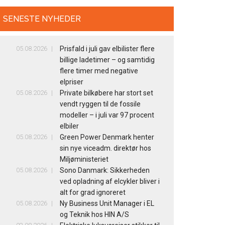
SENESTE NYHEDER
05.08.2026
Prisfald i juli gav elbilister flere
billige ladetimer – og samtidig
flere timer med negative
elpriser
05.08.2026
Private bilkøbere har stort set
vendt ryggen til de fossile
modeller – i juli var 97 procent
elbiler
05.08.2026
Green Power Denmark henter
sin nye viceadm. direktør hos
Miljøministeriet
05.08.2026
Sono Danmark: Sikkerheden
ved opladning af elcykler bliver i
alt for grad ignoreret
05.08.2026
Ny Business Unit Manager i EL
og Teknik hos HIN A/S