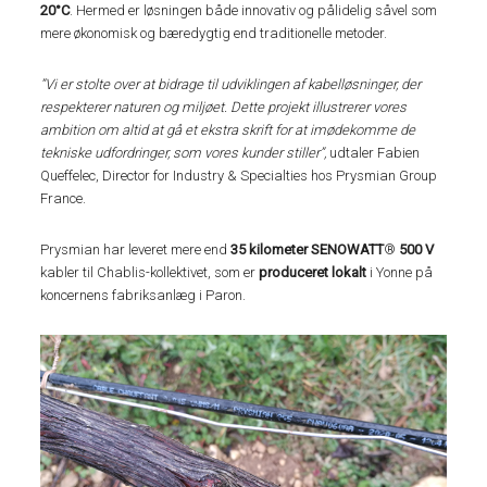
20°C
. Hermed er løsningen både innovativ og pålidelig såvel som
mere økonomisk og bæredygtig end traditionelle metoder.
”Vi er stolte over at bidrage til udviklingen af ​​kabelløsninger, der
respekterer naturen og miljøet. Dette projekt illustrerer vores
ambition om altid at gå et ekstra skrift for at imødekomme de
tekniske udfordringer, som vores kunder stiller”,
udtaler Fabien
Queffelec, Director for Industry & Specialties hos Prysmian Group
France.
Prysmian har leveret mere end
35 kilometer SENOWATT
®
500 V
kabler til Chablis-kollektivet, som er
produceret lokalt
i Yonne på
koncernens fabriksanlæg i Paron.