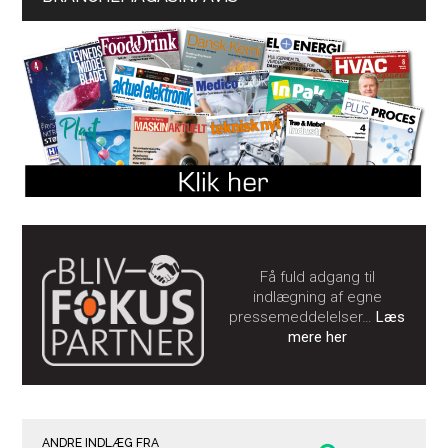
Få fuld adgang til
indlægning af egne
pressemeddelelser…
Læs
mere her
ANDRE INDLÆG FRA