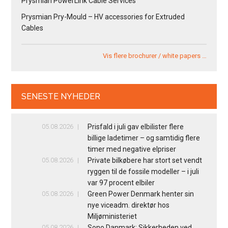
Prysmian PowerLink Cable Services
Prysmian Pry-Mould – HV accessories for Extruded
Cables
Vis flere brochurer / white papers …
SENESTE NYHEDER
05.08.2026
Prisfald i juli gav elbilister flere
billige ladetimer – og samtidig flere
timer med negative elpriser
05.08.2026
Private bilkøbere har stort set vendt
ryggen til de fossile modeller – i juli
var 97 procent elbiler
05.08.2026
Green Power Denmark henter sin
nye viceadm. direktør hos
Miljøministeriet
05.08.2026
Sono Danmark: Sikkerheden ved