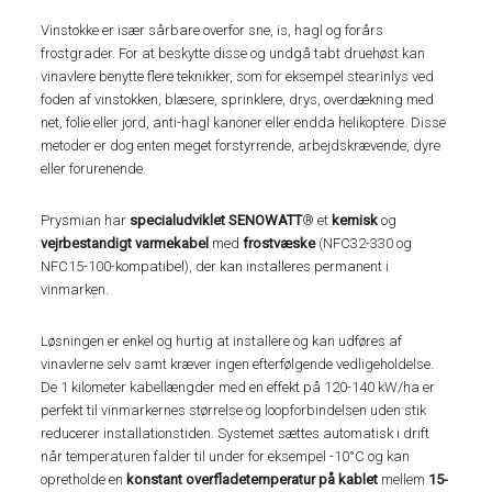
Vinstokke er især sårbare overfor sne, is, hagl og forårs
frostgrader. For at beskytte disse og undgå tabt druehøst kan
vinavlere benytte flere teknikker, som for eksempel stearinlys ved
foden af ​​vinstokken, blæsere, sprinklere, drys, overdækning med
net, folie eller jord, anti-hagl kanoner eller endda helikoptere. Disse
metoder er dog enten meget forstyrrende, arbejdskrævende, dyre
eller forurenende.
Prysmian har
specialudviklet SENOWATT
® et
kemisk
og
vejrbestandigt varmekabel
med
frostvæske
(NFC32-330 og
NFC15-100-kompatibel), der kan installeres permanent i
vinmarken.
Løsningen er enkel og hurtig at installere og kan udføres af
vinavlerne selv samt kræver ingen efterfølgende vedligeholdelse.
De 1 kilometer kabellængder med en effekt på 120-140 kW/ha er
perfekt til vinmarkernes størrelse og loopforbindelsen uden stik
reducerer installationstiden. Systemet sættes automatisk i drift
når temperaturen falder til under for eksempel -10°C og kan
opretholde en
konstant overfladetemperatur på ​​kablet
mellem
15-