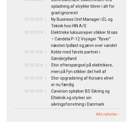
opladning af elcykler bliver i alt for
grad ignoreret
05.08.2026
Ny Business Unit Manager i EL og
Teknik hos HIN A/S
03.08.2026
Elektriske luksusrejser stikker til søs
– Candela P-12 Voyager “flyver”
næsten lydløst og jævn over vandet
03.08.2026
Koble med første partner i
Sønderjylland
03.08.2026
Stor efterspørgsel på elektrikere,
men på Fyn stikker det helt af
03.08.2026
Stor opgradering af Korsørs elnet
er nu færdig
03.08.2026
Caverion opkøber BS Sikring og
Elteknik og styrker sin
sikringsforretning i Danmark
Alle nyheder ›