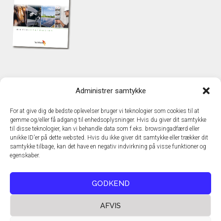
KONTAKT
Administrer samtykke
TechMedia A/S
Naverland 35
For at give dig de bedste oplevelser bruger vi teknologier som cookies til at
DK – 2600 Glostrup
gemme og/eller få adgang til enhedsoplysninger. Hvis du giver dit samtykke
www.techmedia.dk
til disse teknologier, kan vi behandle data som f.eks. browsingadfærd eller
Telefon: +45 43 24 26 28
unikke ID'er på dette websted. Hvis du ikke giver dit samtykke eller trækker dit
samtykke tilbage, kan det have en negativ indvirkning på visse funktioner og
E-mail:
info@techmedia.dk
egenskaber.
Privatlivspolitik
Cookiepolitik
GODKEND
AFVIS