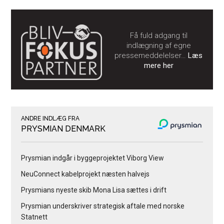
Få fuld adgang til
indlægning af egne
pressemeddelelser…
Læs
mere her
ANDRE INDLÆG FRA
PRYSMIAN DENMARK
Prysmian indgår i byggeprojektet Viborg View
NeuConnect kabelprojekt næsten halvejs
Prysmians nyeste skib Mona Lisa sættes i drift
Prysmian underskriver strategisk aftale med norske
Statnett