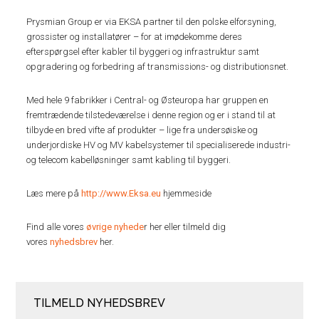
Prysmian Group er via EKSA partner til den polske elforsyning,
grossister og installatører – for at imødekomme deres
efterspørgsel efter kabler til byggeri og infrastruktur samt
opgradering og forbedring af transmissions- og distributionsnet.
Med hele 9 fabrikker i Central- og Østeuropa har gruppen en
fremtrædende tilstedeværelse i denne region og er i stand til at
tilbyde en bred vifte af produkter – lige fra undersøiske og
underjordiske HV og MV kabelsystemer til specialiserede industri-
og telecom kabelløsninger samt kabling til byggeri.
Læs mere på
http://www.Eksa.eu
hjemmeside
Find alle vores
øvrige nyhede
r her eller tilmeld dig
vores
nyhedsbrev
her.
TILMELD NYHEDSBREV