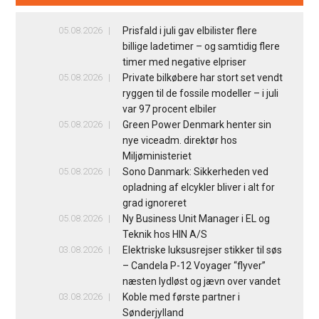
05.08.2026
Prisfald i juli gav elbilister flere
billige ladetimer – og samtidig flere
timer med negative elpriser
05.08.2026
Private bilkøbere har stort set vendt
ryggen til de fossile modeller – i juli
var 97 procent elbiler
05.08.2026
Green Power Denmark henter sin
nye viceadm. direktør hos
Miljøministeriet
05.08.2026
Sono Danmark: Sikkerheden ved
opladning af elcykler bliver i alt for
grad ignoreret
05.08.2026
Ny Business Unit Manager i EL og
Teknik hos HIN A/S
03.08.2026
Elektriske luksusrejser stikker til søs
– Candela P-12 Voyager “flyver”
næsten lydløst og jævn over vandet
03.08.2026
Koble med første partner i
Sønderjylland