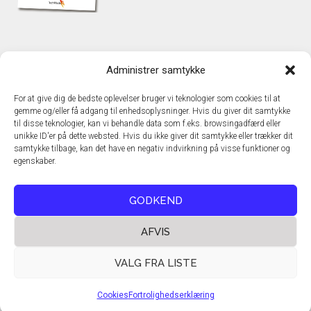
KONTAKT
Administrer samtykke
TechMedia A/S
Naverland 35
For at give dig de bedste oplevelser bruger vi teknologier som cookies til at
DK – 2600 Glostrup
gemme og/eller få adgang til enhedsoplysninger. Hvis du giver dit samtykke
www.techmedia.dk
til disse teknologier, kan vi behandle data som f.eks. browsingadfærd eller
Telefon: +45 43 24 26 28
unikke ID'er på dette websted. Hvis du ikke giver dit samtykke eller trækker dit
samtykke tilbage, kan det have en negativ indvirkning på visse funktioner og
E-mail:
info@techmedia.dk
egenskaber.
Privatlivspolitik
Cookiepolitik
GODKEND
AFVIS
VALG FRA LISTE
Cookies
Fortrolighedserklæring