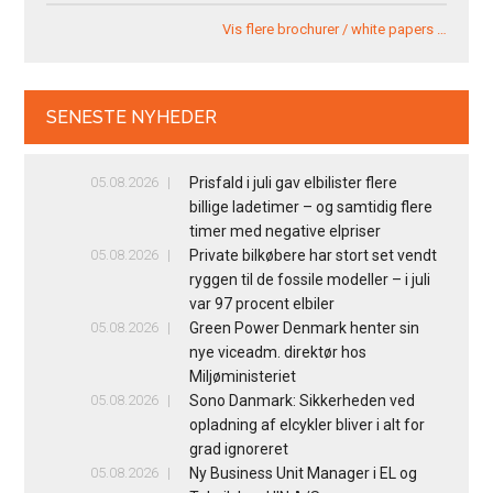
Vis flere brochurer / white papers …
SENESTE NYHEDER
05.08.2026
Prisfald i juli gav elbilister flere
billige ladetimer – og samtidig flere
timer med negative elpriser
05.08.2026
Private bilkøbere har stort set vendt
ryggen til de fossile modeller – i juli
var 97 procent elbiler
05.08.2026
Green Power Denmark henter sin
nye viceadm. direktør hos
Miljøministeriet
05.08.2026
Sono Danmark: Sikkerheden ved
opladning af elcykler bliver i alt for
grad ignoreret
05.08.2026
Ny Business Unit Manager i EL og