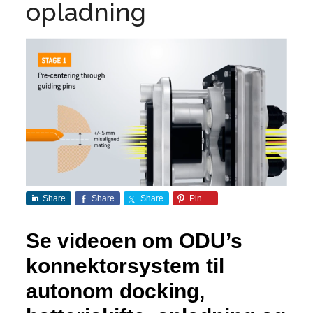
opladning
Share
Share
Share
Pin
Se videoen om ODU’s
konnektorsystem til
autonom docking,