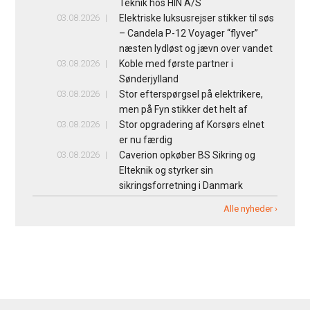
Teknik hos HIN A/S
03.08.2026
Elektriske luksusrejser stikker til søs
– Candela P-12 Voyager “flyver”
næsten lydløst og jævn over vandet
03.08.2026
Koble med første partner i
Sønderjylland
03.08.2026
Stor efterspørgsel på elektrikere,
men på Fyn stikker det helt af
03.08.2026
Stor opgradering af Korsørs elnet
er nu færdig
03.08.2026
Caverion opkøber BS Sikring og
Elteknik og styrker sin
sikringsforretning i Danmark
Alle nyheder ›