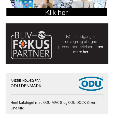
Få fuld adgang til
indlægning af egne
pressemeddelelser…
Læs
mere her
ANDRE INDLÆG FRA
ODU DENMARK
Hent kataloget med ODU-MAC® og ODU-DOCK Silver-
Line stik