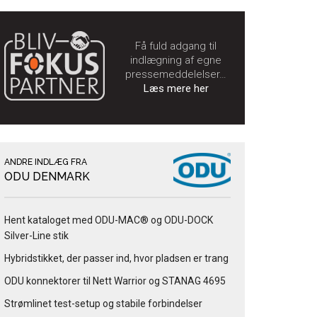
Få fuld adgang til
indlægning af egne
pressemeddelelser…
Læs mere her
ANDRE INDLÆG FRA
ODU DENMARK
Hent kataloget med ODU-MAC® og ODU-DOCK
Silver-Line stik
Hybridstikket, der passer ind, hvor pladsen er trang
ODU konnektorer til Nett Warrior og STANAG 4695
Strømlinet test-setup og stabile forbindelser