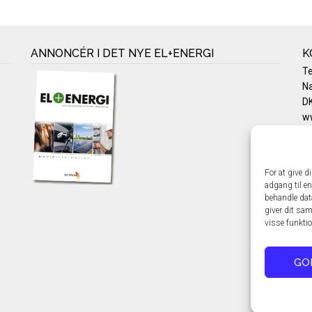
ANNONCÉR I DET NYE EL+ENERGI
K
T
Na
DK
w
Te
E-
Pr
For at give d
Co
adgang til en
behandle dat
giver dit sam
visse funkti
GO