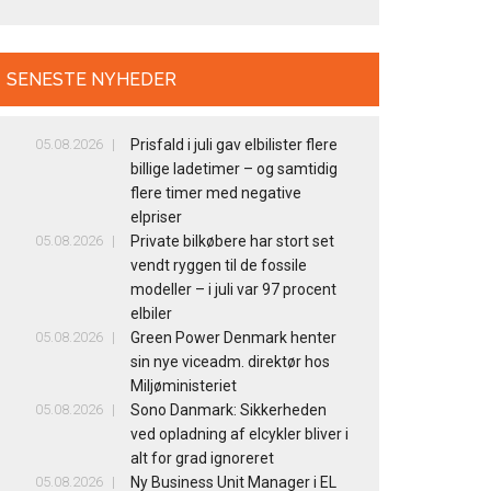
SENESTE NYHEDER
05.08.2026
Prisfald i juli gav elbilister flere
billige ladetimer – og samtidig
flere timer med negative
elpriser
05.08.2026
Private bilkøbere har stort set
vendt ryggen til de fossile
modeller – i juli var 97 procent
elbiler
05.08.2026
Green Power Denmark henter
sin nye viceadm. direktør hos
Miljøministeriet
05.08.2026
Sono Danmark: Sikkerheden
ved opladning af elcykler bliver i
alt for grad ignoreret
05.08.2026
Ny Business Unit Manager i EL