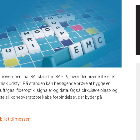
 november i hal 8A, stand nr. 8AP19, hvor der præsenteret et
eknisk udstyr. På standen kan besøgende prøve at bygge en
uft/gas, fiberoptik, signaler og data. Også cirkulære plast- og
ste silikoneoverstøbte kabelforbindelser, der byder på
illet til messen