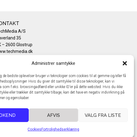
ONTAKT
echMedia A/S
verland 35
 – 2600 Glostrup
ww.techmedia.dk
lefon: +45 43 24 26 28
Administrer samtykke
mail:
info@techmedia.dk
ivatlivspolitik
ig de bedste oplevelser bruger vi teknologier som cookies til at gemme og/eller få
okiepolitik
hedsoplysninger. Hvis du giver dit samtykke til disse teknologier, kan vi
a som f.eks. browsingadfærd eller unikke ID'er på dette websted. Hvis du ikke
tykke eller trækker dit samtykke tilbage, kan det have en negativ indvirkning på
oner og egenskaber.
DKEND
AFVIS
VALG FRA LISTE
Cookies
Fortrolighedserklæring