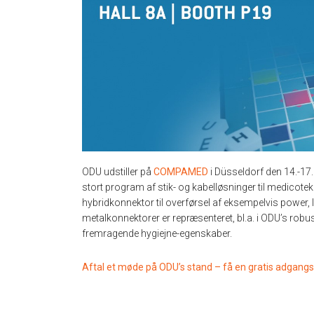
ODU udstiller på
COMPAMED
i Düsseldorf den 14.-17.
stort program af stik- og kabelløsninger til medicot
hybridkonnektor til overførsel af eksempelvis power, l
metalkonnektorer er repræsenteret, bl.a. i ODU’s robu
fremragende hygiejne-egenskaber.
Aftal et møde på ODU’s stand – få en gratis adgangsb