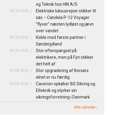
og Teknik hos HIN A/S
03.08.2026
Elektriske luksusrejser stikker til
søs – Candela P-12 Voyager
“flyver” næsten lydløst og jævn
over vandet
03.08.2026
Koble med første partner i
Sønderjylland
03.08.2026
Stor efterspørgsel på
elektrikere, men på Fyn stikker
det helt af
03.08.2026
Stor opgradering af Korsørs
elnet er nu færdig
03.08.2026
Caverion opkøber BS Sikring og
Elteknik og styrker sin
sikringsforretning i Danmark
Alle nyheder ›