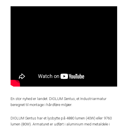
En stor nyhed er landet. DIOLUM Sentus, et Industriarmatur
beregnet til montage i hårdføre miljøer.
DIOLUM Sentus har et lysbytte på 4880 lumen (40W) eller 9760
lumen (80W). Armaturet er udført i aluminium med metaldele i