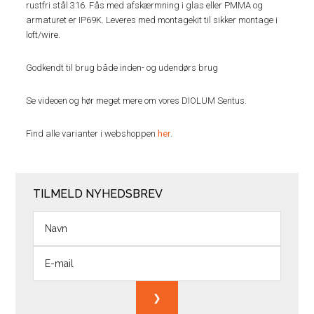
rustfri stål 316. Fås med afskærmning i glas eller PMMA og
armaturet er IP69K. Leveres med montagekit til sikker montage i
loft/wire.
Godkendt til brug både inden- og udendørs brug
Se videoen og hør meget mere om vores DIOLUM Sentus.
Find alle varianter i webshoppen
her
.
TILMELD NYHEDSBREV