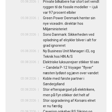
05.08.2026
Private bilkøbere har stort set vendt
ryggen til de fossile modeller – i juli
var 97 procent elbiler
05.08.2026
Green Power Denmark henter sin
nye viceadm. direktør hos
Miljøministeriet
05.08.2026
Sono Danmark: Sikkerheden ved
opladning af elcykler bliver i alt for
grad ignoreret
05.08.2026
Ny Business Unit Manager i EL og
Teknik hos HIN A/S
03.08.2026
Elektriske luksusrejser stikker til søs
– Candela P-12 Voyager “flyver”
næsten lydløst og jævn over vandet
03.08.2026
Koble med første partner i
Sønderjylland
03.08.2026
Stor efterspørgsel på elektrikere,
men på Fyn stikker det helt af
03.08.2026
Stor opgradering af Korsørs elnet
er nu færdig
03.08.2026
Caverion opkøber BS Sikring og