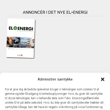
ANNONCÉR I DET NYE EL+ENERGI
KONTAKT
Administrer samtykke
TechMedia A/S
Naverland 35
For at give dig de bedste oplevelser bruger vi teknologier som cookies til at
DK – 2600 Glostrup
gemme og/eller få adgang til enhedsoplysninger. Hvis du giver dit samtykke
www.techmedia.dk
til disse teknologier, kan vi behandle data som f.eks. browsingadfærd eller
Telefon: +45 43 24 26 28
unikke ID'er på dette websted. Hvis du ikke giver dit samtykke eller trækker dit
samtykke tilbage, kan det have en negativ indvirkning på visse funktioner og
E-mail:
info@techmedia.dk