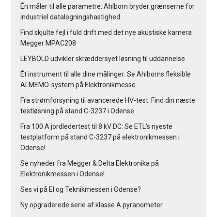
Én måler til alle parametre: Ahlborn bryder grænserne for
industriel datalogningshastighed
Find skjulte fejl i fuld drift med det nye akustiske kamera
Megger MPAC208
LEYBOLD udvikler skræddersyet løsning til uddannelse
Ét instrument til alle dine målinger: Se Ahlborns fleksible
ALMEMO-system på Elektronikmesse
Fra strømforsyning til avancerede HV-test: Find din næste
testløsning på stand C-3237 i Odense
Fra 100 A jordledertest til 8 kV DC: Se ETL’s nyeste
testplatform på stand C-3237 på elektronikmessen i
Odense!
Se nyheder fra Megger & Delta Elektronika på
Elektronikmessen i Odense!
Ses vi på El og Teknikmessen i Odense?
Ny opgraderede serie af klasse A pyranometer