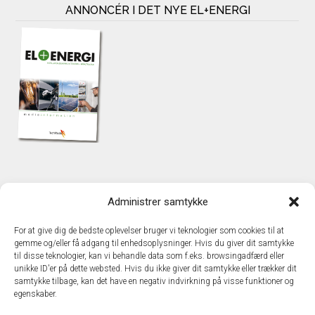
ANNONCÉR I DET NYE EL+ENERGI
KONTAKT
Administrer samtykke
TechMedia A/S
Naverland 35
For at give dig de bedste oplevelser bruger vi teknologier som cookies til at
DK – 2600 Glostrup
gemme og/eller få adgang til enhedsoplysninger. Hvis du giver dit samtykke
www.techmedia.dk
til disse teknologier, kan vi behandle data som f.eks. browsingadfærd eller
Telefon: +45 43 24 26 28
unikke ID'er på dette websted. Hvis du ikke giver dit samtykke eller trækker dit
samtykke tilbage, kan det have en negativ indvirkning på visse funktioner og
E-mail:
info@techmedia.dk
egenskaber.
Privatlivspolitik
Cookiepolitik