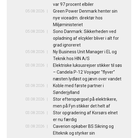
var 97 procent elbiler
05.08.2026
Green Power Denmark henter sin
nye viceadm. direktør hos
Miljøministeriet
05.08.2026
Sono Danmark: Sikkerheden ved
opladning af elcykler bliver i alt for
grad ignoreret
05.08.2026
Ny Business Unit Manager i EL og
Teknik hos HIN A/S
03.08.2026
Elektriske luksusrejser stikker til søs
– Candela P-12 Voyager “flyver”
næsten lydløst og jævn over vandet
03.08.2026
Koble med første partner i
Sønderjylland
03.08.2026
Stor efterspørgsel på elektrikere,
men på Fyn stikker det helt af
03.08.2026
Stor opgradering af Korsørs elnet
er nu færdig
03.08.2026
Caverion opkøber BS Sikring og
Elteknik og styrker sin