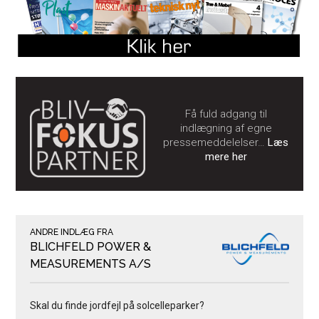
Få fuld adgang til
indlægning af egne
pressemeddelelser…
Læs
mere her
ANDRE INDLÆG FRA
BLICHFELD POWER &
MEASUREMENTS A/S
Skal du finde jordfejl på solcelleparker?