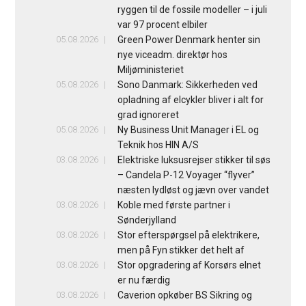
ryggen til de fossile modeller – i juli
var 97 procent elbiler
05.08.2026
Green Power Denmark henter sin
nye viceadm. direktør hos
Miljøministeriet
05.08.2026
Sono Danmark: Sikkerheden ved
opladning af elcykler bliver i alt for
grad ignoreret
05.08.2026
Ny Business Unit Manager i EL og
Teknik hos HIN A/S
03.08.2026
Elektriske luksusrejser stikker til søs
– Candela P-12 Voyager “flyver”
næsten lydløst og jævn over vandet
03.08.2026
Koble med første partner i
Sønderjylland
03.08.2026
Stor efterspørgsel på elektrikere,
men på Fyn stikker det helt af
03.08.2026
Stor opgradering af Korsørs elnet
er nu færdig
03.08.2026
Caverion opkøber BS Sikring og