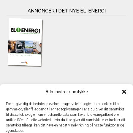
ANNONCÉR I DET NYE EL+ENERGI
KONTAKT
Administrer samtykke
TechMedia A/S
Naverland 35
For at give dig de bedste oplevelser bruger vi teknologier som cookies til at
DK – 2600 Glostrup
gemme og/eller få adgang til enhedsoplysninger. Hvis du giver dit samtykke
www.techmedia.dk
til disse teknologier, kan vi behandle data som f.eks. browsingadfærd eller
Telefon: +45 43 24 26 28
unikke ID'er på dette websted. Hvis du ikke giver dit samtykke eller trækker dit
samtykke tilbage, kan det have en negativ indvirkning på visse funktioner og
E-mail:
info@techmedia.dk
egenskaber.
Privatlivspolitik