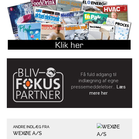
Få fuld adgang til
indlægning af egne
pressemeddelelser…
Læs
mere her
ANDRE INDLÆG FRA
WEXØE A/S