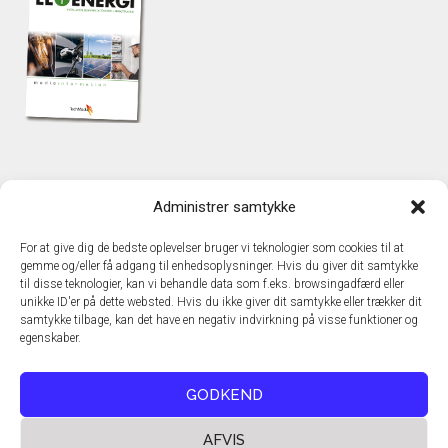
KONTAKT
Administrer samtykke
TechMedia A/S
Naverland 35
For at give dig de bedste oplevelser bruger vi teknologier som cookies til at
DK – 2600 Glostrup
gemme og/eller få adgang til enhedsoplysninger. Hvis du giver dit samtykke
www.techmedia.dk
til disse teknologier, kan vi behandle data som f.eks. browsingadfærd eller
Telefon: +45 43 24 26 28
unikke ID'er på dette websted. Hvis du ikke giver dit samtykke eller trækker dit
samtykke tilbage, kan det have en negativ indvirkning på visse funktioner og
E-mail:
info@techmedia.dk
egenskaber.
Privatlivspolitik
Cookiepolitik
GODKEND
AFVIS