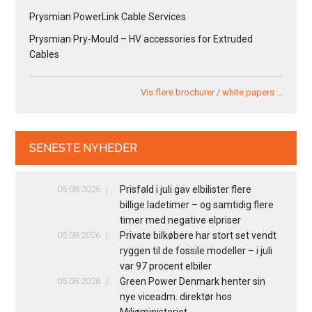
Prysmian PowerLink Cable Services
Prysmian Pry-Mould – HV accessories for Extruded
Cables
Vis flere brochurer / white papers …
SENESTE NYHEDER
05.08.2026
Prisfald i juli gav elbilister flere
billige ladetimer – og samtidig flere
timer med negative elpriser
05.08.2026
Private bilkøbere har stort set vendt
ryggen til de fossile modeller – i juli
var 97 procent elbiler
05.08.2026
Green Power Denmark henter sin
nye viceadm. direktør hos