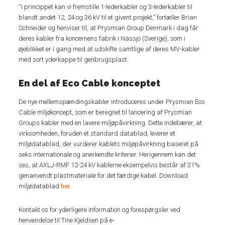
“I princippet kan vi fremstille 1-lederkabler og 3-lederkabler til
blandt andet 12, 24 og 36 kV til et givent projekt,” fortæller Brian
Schneider og henviser til, at Prysmian Group Denmark i dag får
deres kabler fra koncernens fabrik i Nässjö (Sverige), som i
øjeblikket er i gang med at udskifte samtlige af deres MV-kabler
med sort yderkappe til genbrugsplast.
En del af Eco Cable konceptet
De nye mellemspændingskabler introduceres under Prysmian Eco
Cable miljøkoncept, som er beregnet til lancering af Prysmian
Groups kabler med en lavere miljøpåvirkning. Dette indebærer, at
virksomheden, foruden et standard datablad, leverer et
miljødatablad,
der vurderer kablets miljøpåvirkning baseret på
seks internationale og anerkendte kriterier. Herigennem kan det
ses, at AXLJ-RMF 12-24 kV kablerne eksempelvis består af 31%
genanvendt plastmateriale for det færdige kabel. Download
miljødatablad
her
Kontakt os for yderligere information og forespørgsler ved
henvendelse til Tine Kjeldsen på e-