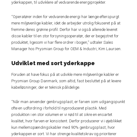
yderkappen, til udviklere af vedvarende energiprojekter.
“Operatører inden for vedvarende energi har længe efterspurgt
mere miljøvenlige kabler, idet de arbejder utrolig fokuseret på at
fremme deres grønne profil. Derfor har vi også allerede leveret
disse kabler til en stor forsyningsoperatør, der er begejstret for
produktet, ligesom vi har flere ordrer i bogen,” udtaler Sales
Manager hos Prysmian Group for OEM & Industri, Kim Laursen.
Udviklet med sort yderkappe
Foruden at have fokus på at udvikle mere miljøvenlige kabler er
Prysmian Group Danmark, som altid, fast besluttet på at levere
kabelløsninger, der er teknisk pålidelige.
“Når man anvender genbrugsplast, er farven som udgangspunkt
ofte en udfordring i forhold til nyproduceret plastik. Med
produktion i en stor volumen er vi nød til at sikre en ensartet
kvalitet, hvor farven er konsistent. Derfor producerer vi i øjeblikket
kun mellemspændingskabler med 90% genbrugsplast, hvor
yderkappen er sort. Vi har strenge kvalitetskrav og prioriterer