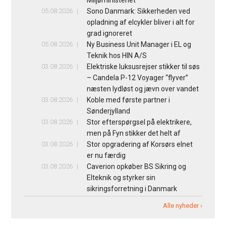
Miljøministeriet
05.08.2026
Sono Danmark: Sikkerheden ved
opladning af elcykler bliver i alt for
grad ignoreret
05.08.2026
Ny Business Unit Manager i EL og
Teknik hos HIN A/S
03.08.2026
Elektriske luksusrejser stikker til søs
– Candela P-12 Voyager “flyver”
næsten lydløst og jævn over vandet
03.08.2026
Koble med første partner i
Sønderjylland
03.08.2026
Stor efterspørgsel på elektrikere,
men på Fyn stikker det helt af
03.08.2026
Stor opgradering af Korsørs elnet
er nu færdig
03.08.2026
Caverion opkøber BS Sikring og
Elteknik og styrker sin
sikringsforretning i Danmark
Alle nyheder ›