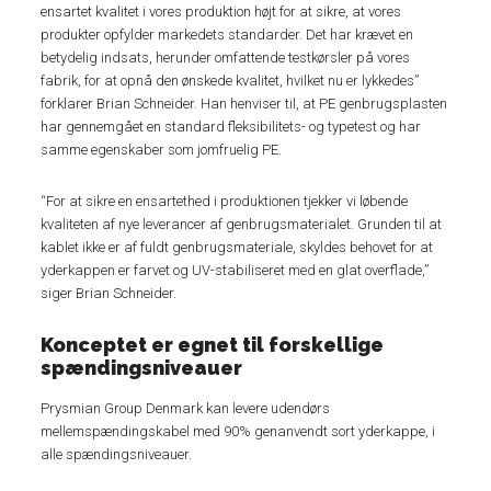
ensartet kvalitet i vores produktion højt for at sikre, at vores
produkter opfylder markedets standarder. Det har krævet en
betydelig indsats, herunder omfattende testkørsler på vores
fabrik, for at opnå den ønskede kvalitet, hvilket nu er lykkedes”
forklarer Brian Schneider. Han henviser til, at PE genbrugsplasten
har gennemgået en standard
fleksibilitets- og typetest og har
samme egenskaber som jomfruelig PE.
“For at sikre en ensartethed i produktionen tjekker vi løbende
kvaliteten af nye leverancer af genbrugsmaterialet. Grunden til at
kablet ikke er af fuldt genbrugsmateriale, skyldes behovet for at
yderkappen er farvet og UV-stabiliseret med en glat overflade,”
siger Brian Schneider.
Konceptet er egnet til forskellige
spændingsniveauer
Prysmian Group Denmark kan levere udendørs
mellemspændingskabel med 90% genanvendt sort yderkappe, i
alle spændingsniveauer.