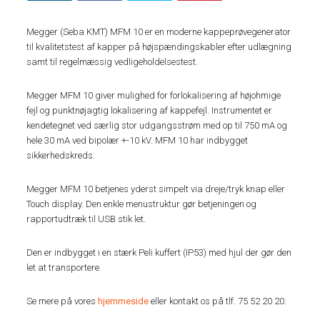
Megger (Seba KMT) MFM 10 er en moderne kappeprøvegenerator
til kvalitetstest af kapper på højspændingskabler efter udlægning
samt til regelmæssig vedligeholdelsestest.
Megger MFM 10 giver mulighed for forlokalisering af højohmige
fejl og punktnøjagtig lokalisering af kappefejl. Instrumentet er
kendetegnet ved særlig stor udgangsstrøm med op til 750 mA og
hele 30 mA ved bipolær +-10 kV. MFM 10 har indbygget
sikkerhedskreds.
Megger MFM 10 betjenes yderst simpelt via dreje/tryk knap eller
Touch display. Den enkle menustruktur gør betjeningen og
rapportudtræk til USB stik let.
Den er indbygget i en stærk Peli kuffert (IP53) med hjul der gør den
let at transportere.
Se mere på vores
hjemmeside
eller kontakt os på tlf. 75 52 20 20.