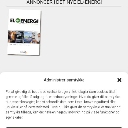
ANNONCÉR I DET NYE EL+ENERGI
KONTAKT
Administrer samtykke
TechMedia A/S
Naverland 35
For at give dig de bedste oplevelser bruger vi teknologier som cookies til at
DK – 2600 Glostrup
gemme og/eller få adgang til enhedsoplysninger. Hvis du giver dit samtykke
www.techmedia.dk
til disse teknologier, kan vi behandle data som f.eks. browsingadfærd eller
Telefon: +45 43 24 26 28
unikke ID'er på dette websted. Hvis du ikke giver dit samtykke eller trækker dit
samtykke tilbage, kan det have en negativ indvirkning på visse funktioner og
E-mail:
info@techmedia.dk
egenskaber.
Privatlivspolitik
Cookiepolitik