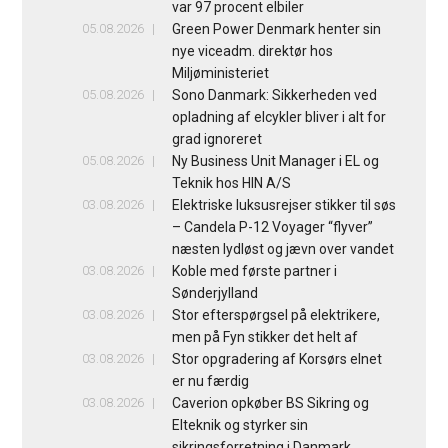
var 97 procent elbiler
05.08.2026
Green Power Denmark henter sin
nye viceadm. direktør hos
Miljøministeriet
05.08.2026
Sono Danmark: Sikkerheden ved
opladning af elcykler bliver i alt for
grad ignoreret
05.08.2026
Ny Business Unit Manager i EL og
Teknik hos HIN A/S
03.08.2026
Elektriske luksusrejser stikker til søs
– Candela P-12 Voyager “flyver”
næsten lydløst og jævn over vandet
03.08.2026
Koble med første partner i
Sønderjylland
03.08.2026
Stor efterspørgsel på elektrikere,
men på Fyn stikker det helt af
03.08.2026
Stor opgradering af Korsørs elnet
er nu færdig
03.08.2026
Caverion opkøber BS Sikring og
Elteknik og styrker sin
sikringsforretning i Danmark