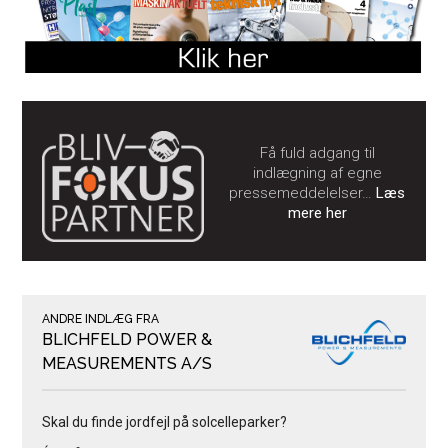
Få fuld adgang til
indlægning af egne
pressemeddelelser…
Læs
mere her
ANDRE INDLÆG FRA
BLICHFELD POWER &
MEASUREMENTS A/S
Skal du finde jordfejl på solcelleparker?