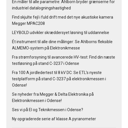
Én måler til alle parametre: Ahlborn bryder grænserne for
industriel datalogningshastighed
Find skjulte fejl i fuld drift med det nye akustiske kamera
Megger MPAC208
LEYBOLD udvikler skræddersyet løsning til uddannelse
Ét instrument til alle dine målinger: Se Ahlborns fleksible
ALMEMO-system på Elektronikmesse
Fra strømforsyning til avancerede HV-test: Find din næste
testløsning på stand C-3237 i Odense
Fra 100 A jordledertest til 8 kV DC: Se ETL’s nyeste
testplatform på stand C-3237 på elektronikmessen i
Odense!
Se nyheder fra Megger & Delta Elektronika på
Elektronikmessen i Odense!
Ses vi på El og Teknikmessen i Odense?
Ny opgraderede serie af klasse A pyranometer