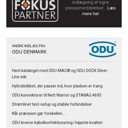
indlægning af egne
pressemeddelelser…
Læs
mere her
ANDRE INDLÆG FRA
ODU DENMARK
Hent kataloget med ODU-MAC® og ODU-DOCK Silver-
Line stik
Hybridstikket, der passer ind, hvor pladsen er trang
ODU konnektorer til Nett Warrior og STANAG 4695
Strømlinet test-setup og stabile forbindelser
Når præcision gør forskellen…
ODU leverer kabelkonfektionering i højeste kvalitet