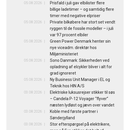
05.08.2026
Prisfald i juli gav elbilister flere
billige ladetimer – og samtidig flere
timer med negative elpriser
05.08.2026
Private bilkøbere har stort set vendt
ryggen til de fossile modeller – i juli
var 97 procent elbiler
05.08.2026
Green Power Denmark henter sin
nye viceadm. direktør hos
Miljøministeriet
05.08.2026
Sono Danmark: Sikkerheden ved
opladning af elcykler bliver i alt for
grad ignoreret
05.08.2026
Ny Business Unit Manager i EL og
Teknik hos HIN A/S
03.08.2026
Elektriske luksusrejser stikker til søs
– Candela P-12 Voyager “flyver”
næsten lydløst og jævn over vandet
03.08.2026
Koble med første partner i
Sønderjylland
03.08.2026
Stor efterspørgsel på elektrikere,