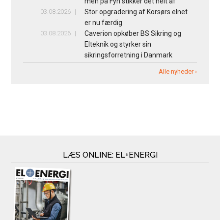
men på Fyn stikker det helt af
03.08.2026
Stor opgradering af Korsørs elnet
er nu færdig
03.08.2026
Caverion opkøber BS Sikring og
Elteknik og styrker sin
sikringsforretning i Danmark
Alle nyheder ›
LÆS ONLINE: EL+ENERGI