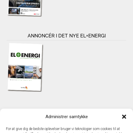
ANNONCÉR I DET NYE EL+ENERGI
KONTAKT
Administrer samtykke
TechMedia A/S
Naverland 35
For at give dig de bedste oplevelser bruger vi teknologier som cookies til at
DK – 2600 Glostrup