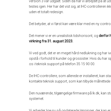
version 3 var udgået. Siden da har vi arbejdet på at u
testes igen. Her har det vist sig, at IHC-controlleren 
uden et totalt redesign.
Det betyder, at vi først kan være klar med en ny control
Det mener vi er en urealistisk tidshorisont, og
derfor h
virkning fra 31. august 2023.
Vi ved godt, det er en meget hård nedlukning og har 
opstå i forhold til kunder og grossister. Hvis du har s
os i teknisk support på telefon 35 15 90 00.
De IHC-controllere, som allerede er installeret, kan st
kontakte teknisk support, som kan tilbyde målrettede 
Den nuværende, tilgængelige firmware på lk.dk, kan st
systemet.
Vi arbejder lige nu på opdaterede løsninger, der kan 