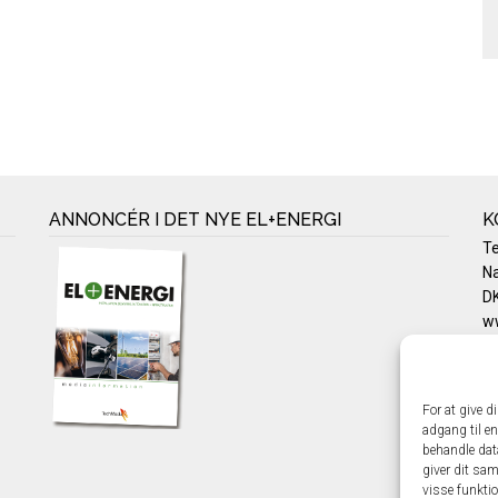
ANNONCÉR I DET NYE EL+ENERGI
K
T
Na
DK
w
Te
E-
Pr
For at give d
Co
adgang til en
behandle dat
giver dit sam
visse funkti