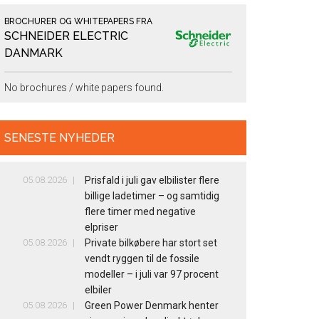
BROCHURER OG WHITEPAPERS FRA
SCHNEIDER ELECTRIC
DANMARK
No brochures / white papers found.
SENESTE NYHEDER
05.08.2026
Prisfald i juli gav elbilister flere
billige ladetimer – og samtidig
flere timer med negative
elpriser
05.08.2026
Private bilkøbere har stort set
vendt ryggen til de fossile
modeller – i juli var 97 procent
elbiler
05.08.2026
Green Power Denmark henter