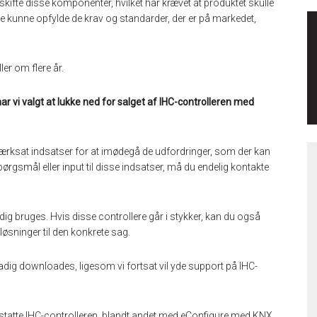
dskifte disse komponenter, hvilket har krævet at produktet skulle
ikke kunne opfylde de krav og standarder, der er på markedet,
ler om flere år.
ar vi valgt at
lukke ned for salget af IHC-controlleren med
iværksat indsatser for at imødegå de udfordringer, som der kan
pørgsmål eller input til disse indsatser, må du endelig kontakte
adig bruges. Hvis disse controllere går i stykker, kan du også
løsninger til den konkrete sag.
adig downloades, ligesom vi fortsat vil yde support på IHC-
erstatte IHC-controlleren, blandt andet med eConfigure med KNX