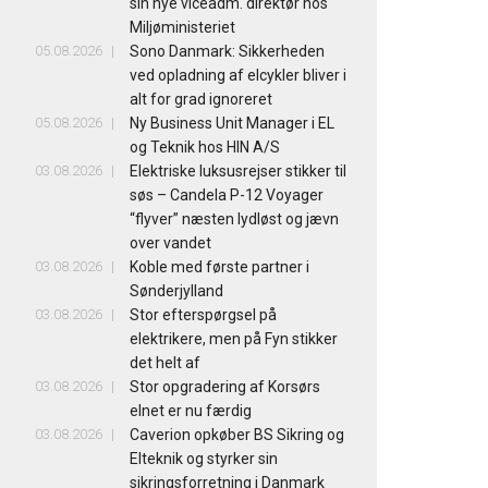
sin nye viceadm. direktør hos
Miljøministeriet
05.08.2026
Sono Danmark: Sikkerheden
ved opladning af elcykler bliver i
alt for grad ignoreret
05.08.2026
Ny Business Unit Manager i EL
og Teknik hos HIN A/S
03.08.2026
Elektriske luksusrejser stikker til
søs – Candela P-12 Voyager
“flyver” næsten lydløst og jævn
over vandet
03.08.2026
Koble med første partner i
Sønderjylland
03.08.2026
Stor efterspørgsel på
elektrikere, men på Fyn stikker
det helt af
03.08.2026
Stor opgradering af Korsørs
elnet er nu færdig
03.08.2026
Caverion opkøber BS Sikring og
Elteknik og styrker sin
sikringsforretning i Danmark