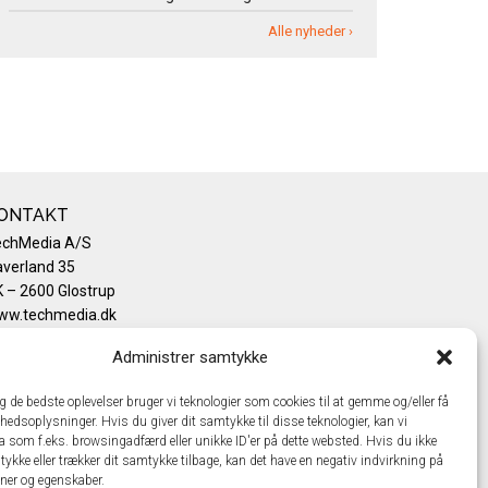
Alle nyheder ›
ONTAKT
echMedia A/S
verland 35
 – 2600 Glostrup
ww.techmedia.dk
lefon: +45 43 24 26 28
Administrer samtykke
mail:
info@techmedia.dk
ivatlivspolitik
ig de bedste oplevelser bruger vi teknologier som cookies til at gemme og/eller få
okiepolitik
hedsoplysninger. Hvis du giver dit samtykke til disse teknologier, kan vi
a som f.eks. browsingadfærd eller unikke ID'er på dette websted. Hvis du ikke
tykke eller trækker dit samtykke tilbage, kan det have en negativ indvirkning på
oner og egenskaber.