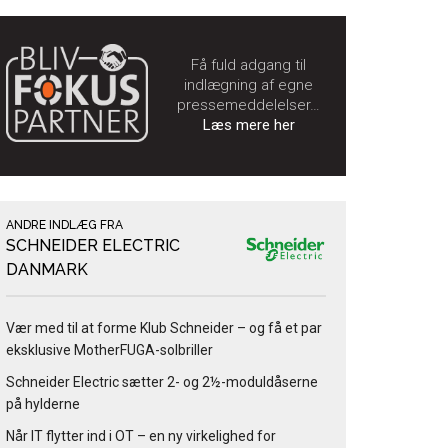
Få fuld adgang til
indlægning af egne
pressemeddelelser…
Læs mere her
ANDRE INDLÆG FRA
SCHNEIDER ELECTRIC
DANMARK
Vær med til at forme Klub Schneider – og få et par
eksklusive MotherFUGA-solbriller
Schneider Electric sætter 2- og 2½-moduldåserne
på hylderne
Når IT flytter ind i OT – en ny virkelighed for