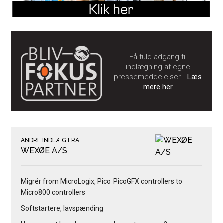
Få fuld adgang til
indlægning af egne
pressemeddelelser…
Læs
mere her
ANDRE INDLÆG FRA
WEXØE A/S
Migrér from MicroLogix, Pico, PicoGFX controllers to
Micro800 controllers
Softstartere, lavspænding