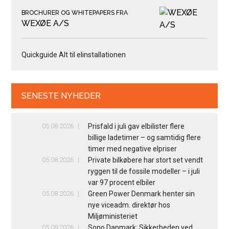
BROCHURER OG WHITEPAPERS FRA
WEXØE A/S
Quickguide Alt til elinstallationen
SENESTE NYHEDER
05.08.2026
Prisfald i juli gav elbilister flere
billige ladetimer – og samtidig flere
timer med negative elpriser
05.08.2026
Private bilkøbere har stort set vendt
ryggen til de fossile modeller – i juli
var 97 procent elbiler
05.08.2026
Green Power Denmark henter sin
nye viceadm. direktør hos
Miljøministeriet
05.08.2026
Sono Danmark: Sikkerheden ved