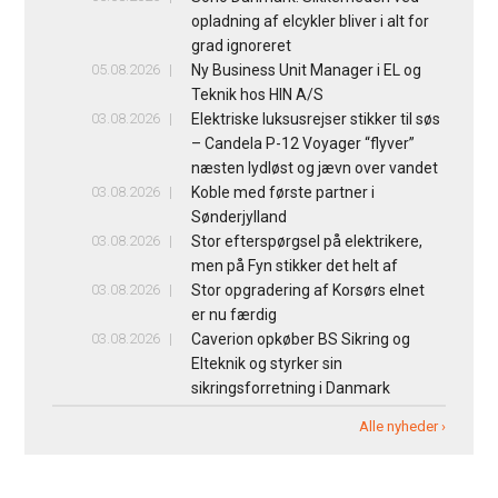
opladning af elcykler bliver i alt for
grad ignoreret
05.08.2026
Ny Business Unit Manager i EL og
Teknik hos HIN A/S
03.08.2026
Elektriske luksusrejser stikker til søs
– Candela P-12 Voyager “flyver”
næsten lydløst og jævn over vandet
03.08.2026
Koble med første partner i
Sønderjylland
03.08.2026
Stor efterspørgsel på elektrikere,
men på Fyn stikker det helt af
03.08.2026
Stor opgradering af Korsørs elnet
er nu færdig
03.08.2026
Caverion opkøber BS Sikring og
Elteknik og styrker sin
sikringsforretning i Danmark
Alle nyheder ›