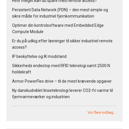
Hvor meget kan du spare med remote access?
Persistent Data Network (PDN) – den mest simple og
sikre måde for industriel fjernkommunikation
Optimer din kontrolsoftware med Embedded Edge
Compute Module
Er du på udkig efter løsninger til sikker industriel remote
access?
IP beskyttelse og IK modstand
Sikkerheds endestop med RFID teknologi samt 2500 N
holdekraft
Armor PowerFlex drive – til de mest krævende opgaver
Ny danskudviklet linseteknologi leverer CO2-fri varme til
fjernvarmeværker og industrien
Vis flere indlæg …