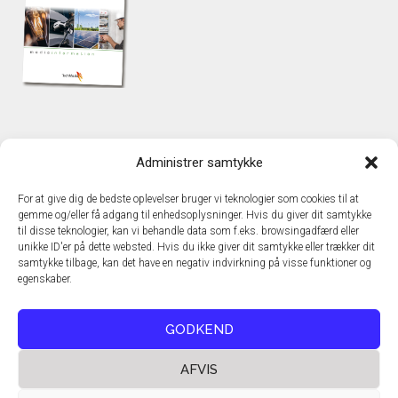
KONTAKT
Administrer samtykke
TechMedia A/S
Naverland 35
For at give dig de bedste oplevelser bruger vi teknologier som cookies til at
DK – 2600 Glostrup
gemme og/eller få adgang til enhedsoplysninger. Hvis du giver dit samtykke
www.techmedia.dk
til disse teknologier, kan vi behandle data som f.eks. browsingadfærd eller
Telefon: +45 43 24 26 28
unikke ID'er på dette websted. Hvis du ikke giver dit samtykke eller trækker dit
samtykke tilbage, kan det have en negativ indvirkning på visse funktioner og
E-mail:
info@techmedia.dk
egenskaber.
Privatlivspolitik
Cookiepolitik
GODKEND
AFVIS