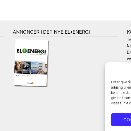
ANNONCÉR I DET NYE EL+ENERGI
K
T
Na
DK
w
Te
E-
Pr
For at give d
Co
adgang til en
behandle dat
giver dit sam
visse funkti
GO