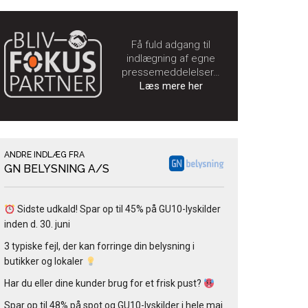
Få fuld adgang til
indlægning af egne
pressemeddelelser…
Læs mere her
ANDRE INDLÆG FRA
GN BELYSNING A/S
Sidste udkald! Spar op til 45% på GU10-lyskilder
inden d. 30. juni
3 typiske fejl, der kan forringe din belysning i
butikker og lokaler
Har du eller dine kunder brug for et frisk pust?
Spar op til 48% på spot og GU10-lyskilder i hele maj