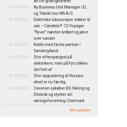
alt for grad ignoreret
05.08.2026
Ny Business Unit Manager i EL
og Teknik hos HIN A/S
03.08.2026
Elektriske luksusrejser stikker til
søs – Candela P-12 Voyager
“flyver” næsten lydløst og jævn
over vandet
03.08.2026
Koble med første partner i
Sønderjylland
03.08.2026
Stor efterspørgsel på
elektrikere, men på Fyn stikker
det helt af
03.08.2026
Stor opgradering af Korsørs
elnet er nu færdig
03.08.2026
Caverion opkøber BS Sikring og
Elteknik og styrker sin
sikringsforretning i Danmark
Alle nyheder ›