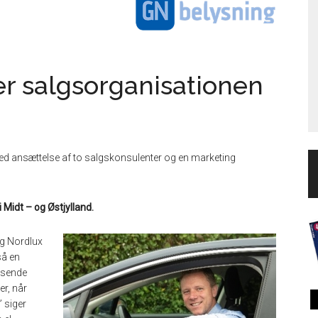
er salgsorganisationen
ed ansættelse af to salgskonsulenter og en marketing
Midt – og Østjylland.
g Nordlux
så en
ksende
er, når
 siger