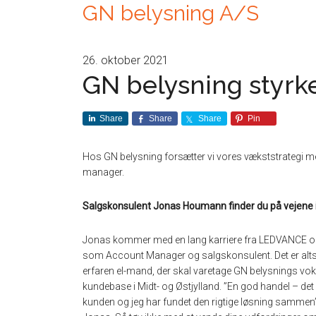
GN belysning A/S
26. oktober 2021
GN belysning styrk
Share
Share
Share
Pin
Hos GN belysning forsætter vi vores vækststrategi m
manager.
Salgskonsulent Jonas Houmann finder du på vejene i 
Jonas kommer med en lang karriere fra LEDVANCE o
som Account Manager og salgskonsulent. Det er alt
erfaren el-mand, der skal varetage GN belysnings vo
kundebase i Midt- og Østjylland. ”En god handel – det 
kunden og jeg har fundet den rigtige løsning sammen”