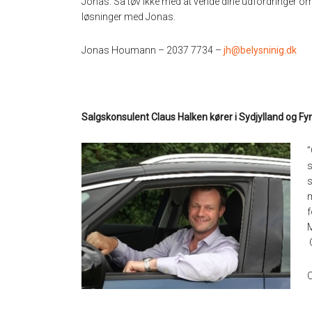
Jonas. Så tøv ikke med at vende dine udfordringer om
løsninger med Jonas.
Jonas Houmann – 2037 7734 –
jh@belysninig.dk
Salgskonsulent Claus Halken kører i Sydjylland og Fyn
”
s
s
m
f
M
C
C