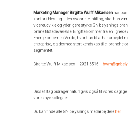
Marketing Manager Birgitte Wulff Mikaelsen
har bas
kontor i Herning. I den nyoprettet stilling, skal hun vær
videreudvikle og yderligere styrke GN belysnings bra
online tilstedeværelse. Birgitte kommer fra en lignede s
Energikoncernen Verdo, hvor hun bl.a. har arbejdet me
entreprise, og dermed stort kendskab til el-branche 
segmentet.
Birgitte Wulff Mikaelsen – 2921 6516 –
bwm@gnbelys
Disse tiltag bidrager naturligvis også til vores dag
vores nye kollegaer.
Du kan finde alle GN belysnings medarbejdere
her