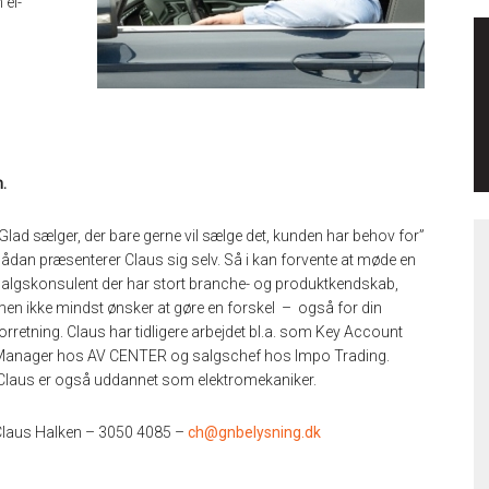
 el-
.
Glad sælger, der bare gerne vil sælge det, kunden har behov for”
ådan præsenterer Claus sig selv. Så i kan forvente at møde en
algskonsulent der har stort branche- og produktkendskab,
en ikke mindst ønsker at gøre en forskel – også for din
orretning. Claus har tidligere arbejdet bl.a. som Key Account
anager hos AV CENTER og salgschef hos Impo Trading.
laus er også uddannet som elektromekaniker.
laus Halken – 3050 4085 –
ch@gnbelysning.dk