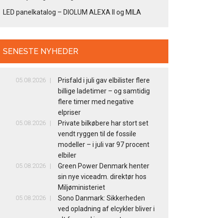
LED panelkatalog – DIOLUM ALEXA II og MILA
SENESTE NYHEDER
05.08.2026
Prisfald i juli gav elbilister flere
billige ladetimer – og samtidig
flere timer med negative
elpriser
05.08.2026
Private bilkøbere har stort set
vendt ryggen til de fossile
modeller – i juli var 97 procent
elbiler
05.08.2026
Green Power Denmark henter
sin nye viceadm. direktør hos
Miljøministeriet
05.08.2026
Sono Danmark: Sikkerheden
ved opladning af elcykler bliver i