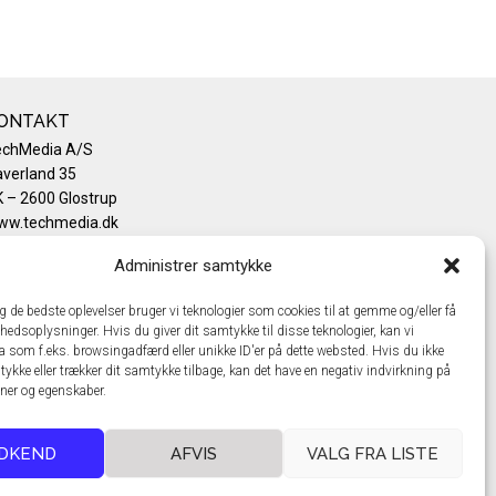
ONTAKT
echMedia A/S
verland 35
 – 2600 Glostrup
ww.techmedia.dk
lefon: +45 43 24 26 28
Administrer samtykke
mail:
info@techmedia.dk
ivatlivspolitik
ig de bedste oplevelser bruger vi teknologier som cookies til at gemme og/eller få
okiepolitik
hedsoplysninger. Hvis du giver dit samtykke til disse teknologier, kan vi
a som f.eks. browsingadfærd eller unikke ID'er på dette websted. Hvis du ikke
tykke eller trækker dit samtykke tilbage, kan det have en negativ indvirkning på
oner og egenskaber.
DKEND
AFVIS
VALG FRA LISTE