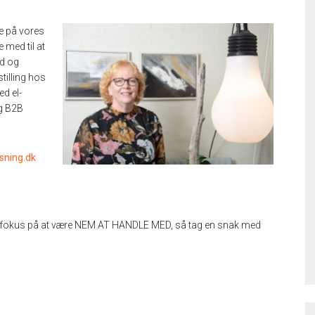
e på vores
e med til at
nd og
tilling hos
d el-
og B2B
ning.dk
lige fokus på at være NEM AT HANDLE MED, så tag en snak med