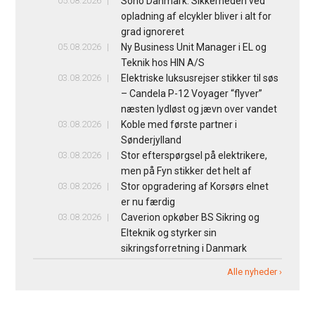
05.08.2026
Sono Danmark: Sikkerheden ved
opladning af elcykler bliver i alt for
grad ignoreret
05.08.2026
Ny Business Unit Manager i EL og
Teknik hos HIN A/S
03.08.2026
Elektriske luksusrejser stikker til søs
– Candela P-12 Voyager “flyver”
næsten lydløst og jævn over vandet
03.08.2026
Koble med første partner i
Sønderjylland
03.08.2026
Stor efterspørgsel på elektrikere,
men på Fyn stikker det helt af
03.08.2026
Stor opgradering af Korsørs elnet
er nu færdig
03.08.2026
Caverion opkøber BS Sikring og
Elteknik og styrker sin
sikringsforretning i Danmark
Alle nyheder ›