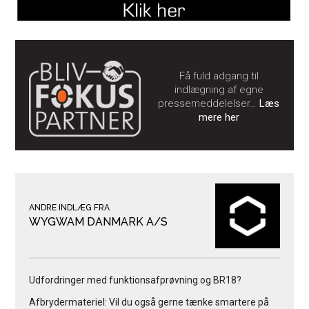
Få fuld adgang til
indlægning af egne
pressemeddelelser…
Læs
mere her
ANDRE INDLÆG FRA
WYGWAM DANMARK A/S
Udfordringer med funktionsafprøvning og BR18?
Afbrydermateriel: Vil du også gerne tænke smartere på