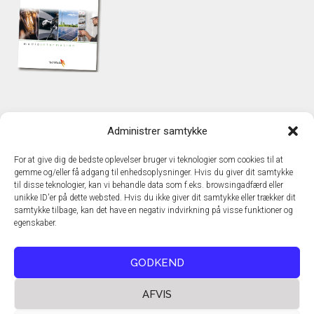
KONTAKT
Administrer samtykke
TechMedia A/S
Naverland 35
For at give dig de bedste oplevelser bruger vi teknologier som cookies til at
DK – 2600 Glostrup
gemme og/eller få adgang til enhedsoplysninger. Hvis du giver dit samtykke
www.techmedia.dk
til disse teknologier, kan vi behandle data som f.eks. browsingadfærd eller
Telefon: +45 43 24 26 28
unikke ID'er på dette websted. Hvis du ikke giver dit samtykke eller trækker dit
samtykke tilbage, kan det have en negativ indvirkning på visse funktioner og
E-mail:
info@techmedia.dk
egenskaber.
Privatlivspolitik
Cookiepolitik
GODKEND
AFVIS