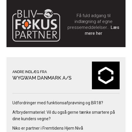
Få fuld adgang til
indlægning af egne
pressemeddelelser…
Læs
mere her
ANDRE INDLÆG FRA
WYGWAM DANMARK A/S
Udfordringer med funktionsafprøvning og BR18?
Afbrydermateriel: Vil du også gerne tænke smartere på
dine kunders vegne?
Niko er partner i Fremtidens Hjem Nivå