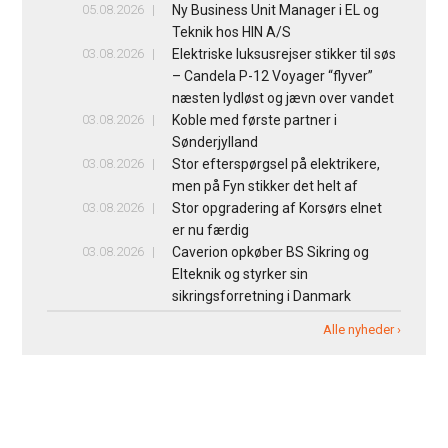
05.08.2026
Ny Business Unit Manager i EL og
Teknik hos HIN A/S
03.08.2026
Elektriske luksusrejser stikker til søs
– Candela P-12 Voyager “flyver”
næsten lydløst og jævn over vandet
03.08.2026
Koble med første partner i
Sønderjylland
03.08.2026
Stor efterspørgsel på elektrikere,
men på Fyn stikker det helt af
03.08.2026
Stor opgradering af Korsørs elnet
er nu færdig
03.08.2026
Caverion opkøber BS Sikring og
Elteknik og styrker sin
sikringsforretning i Danmark
Alle nyheder ›