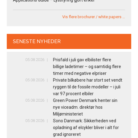
Applications Guide – Lysstyring gjort enkel
Vis flere brochurer / white papers …
SENESTE NYHEDER
05.08.2026
Prisfald i juli gav elbilister flere
billige ladetimer – og samtidig flere
timer med negative elpriser
05.08.2026
Private bilkøbere har stort set vendt
ryggen til de fossile modeller – i juli
var 97 procent elbiler
05.08.2026
Green Power Denmark henter sin
nye viceadm. direktør hos
Miljøministeriet
05.08.2026
Sono Danmark: Sikkerheden ved
opladning af elcykler bliver i alt for
grad ignoreret