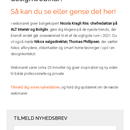
Så kan du se eller gense det her!
I webinaret giver boligekspert
Nicola Kragh Riis
,
chefredaktør på
ALT Interiør og Boligliv
, gøre dig klogere på de nyeste trends, der
blandt andet gør soveværelset til et af de vigtigste rum i 2021. Du
vil også møde
Nikos salgsdirektør, Thomas Phillipsen
, der sætter
Nikos afbrydere, stikontakter og smart home-løsninger i spil i en
designkontekst.
Webinaret varer cirka 25 minutter og giver inspiration og ny viden
til både professionelle og private.
Tilmeld dig vores nyhedsbrev
, og hold dig opdateret om de næste
webinarer.
TILMELD NYHEDSBREV