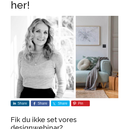
her!
Share
Share
Share
Pin
Fik du ikke set vores
designwebinar?