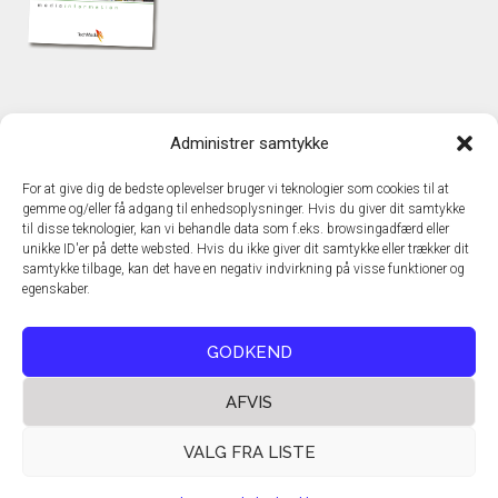
KONTAKT
Administrer samtykke
TechMedia A/S
Naverland 35
For at give dig de bedste oplevelser bruger vi teknologier som cookies til at
DK – 2600 Glostrup
gemme og/eller få adgang til enhedsoplysninger. Hvis du giver dit samtykke
www.techmedia.dk
til disse teknologier, kan vi behandle data som f.eks. browsingadfærd eller
Telefon: +45 43 24 26 28
unikke ID'er på dette websted. Hvis du ikke giver dit samtykke eller trækker dit
samtykke tilbage, kan det have en negativ indvirkning på visse funktioner og
E-mail:
info@techmedia.dk
egenskaber.
Privatlivspolitik
Cookiepolitik
GODKEND
AFVIS
VALG FRA LISTE