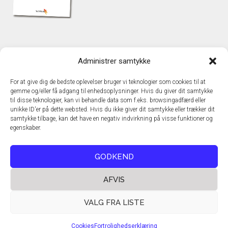
KONTAKT
Administrer samtykke
TechMedia A/S
Naverland 35
For at give dig de bedste oplevelser bruger vi teknologier som cookies til at
DK – 2600 Glostrup
gemme og/eller få adgang til enhedsoplysninger. Hvis du giver dit samtykke
www.techmedia.dk
til disse teknologier, kan vi behandle data som f.eks. browsingadfærd eller
Telefon: +45 43 24 26 28
unikke ID'er på dette websted. Hvis du ikke giver dit samtykke eller trækker dit
samtykke tilbage, kan det have en negativ indvirkning på visse funktioner og
E-mail:
info@techmedia.dk
egenskaber.
Privatlivspolitik
Cookiepolitik
GODKEND
AFVIS
VALG FRA LISTE
Cookies
Fortrolighedserklæring