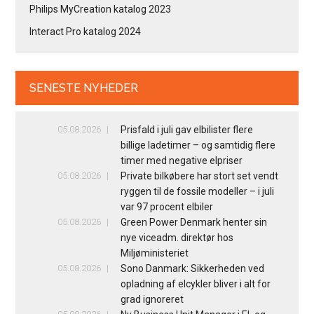
Philips MyCreation katalog 2023
Interact Pro katalog 2024
SENESTE NYHEDER
05.08.2026
Prisfald i juli gav elbilister flere
billige ladetimer – og samtidig flere
timer med negative elpriser
05.08.2026
Private bilkøbere har stort set vendt
ryggen til de fossile modeller – i juli
var 97 procent elbiler
05.08.2026
Green Power Denmark henter sin
nye viceadm. direktør hos
Miljøministeriet
05.08.2026
Sono Danmark: Sikkerheden ved
opladning af elcykler bliver i alt for
grad ignoreret