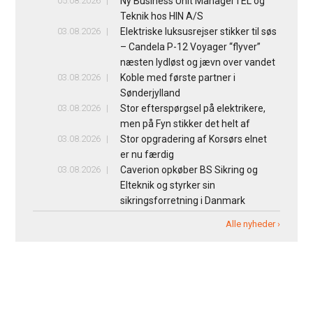
05.08.2026
Ny Business Unit Manager i EL og
Teknik hos HIN A/S
03.08.2026
Elektriske luksusrejser stikker til søs
– Candela P-12 Voyager “flyver”
næsten lydløst og jævn over vandet
03.08.2026
Koble med første partner i
Sønderjylland
03.08.2026
Stor efterspørgsel på elektrikere,
men på Fyn stikker det helt af
03.08.2026
Stor opgradering af Korsørs elnet
er nu færdig
03.08.2026
Caverion opkøber BS Sikring og
Elteknik og styrker sin
sikringsforretning i Danmark
Alle nyheder ›