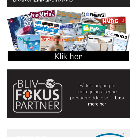
Få fuld adgang til
indlægning af egne
pressemeddelelser…
Læs
mere her