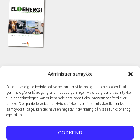
KONTAKT
Administrer samtykke
TechMedia A/S
Naverland 35
For at give dig de bedste oplevelser bruger vi teknologier som cookies til at
DK – 2600 Glostrup
gemme og/eller få adgang til enhedsoplysninger. Hvis du giver dit samtykke
www.techmedia.dk
til disse teknologier, kan vi behandle data som f.eks. browsingadfærd eller
Telefon: +45 43 24 26 28
unikke ID'er på dette websted. Hvis du ikke giver dit samtykke eller trækker dit
samtykke tilbage, kan det have en negativ indvirkning på visse funktioner og
E-mail:
info@techmedia.dk
egenskaber.
Privatlivspolitik
Cookiepolitik
GODKEND