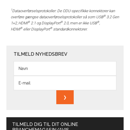
1
Dataoverførselsprotokoller: De ODU-specifikke konnektorer kan
®
overføre gængse dataoverførselsprotokoller så som USB
3.2 Gen
®
®
®
1×2, HDMI
2.1 og DisplayPort
2.0,
men er ikke
USB
,
®
®
HDMI
eller DisplayPort
standardkonnektorer.
TILMELD NYHEDSBREV
TILMELD DIG TIL DIT ONLINE
BRANCHEMAGASIN/AVIS