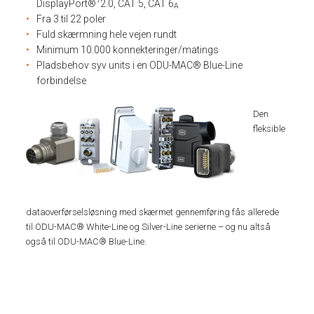
1
DisplayPort®
2.0, CAT 5, CAT 6
A
Fra 3 til 22 poler
Fuld skærmning hele vejen rundt
Minimum 10.000 konnekteringer/matings
Pladsbehov syv units i en ODU-MAC® Blue-Line
forbindelse
Den
fleksible
dataoverførselsløsning med skærmet gennemføring fås allerede
til ODU-MAC® White-Line og Silver-Line serierne – og nu altså
også til ODU-MAC® Blue-Line.