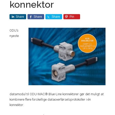
konnektor
Share
Share
Share
Pin
ODU’s
nyeste
datamodul til ODU-MAC® Blue-Line konnektorer gør det muligt at
kombinere flere forskellige dataoverførselsprotokoller i én
konnektor: