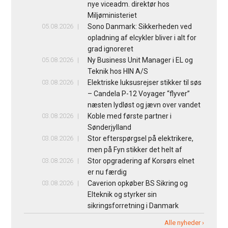
nye viceadm. direktør hos
Miljøministeriet
05.08.2026
Sono Danmark: Sikkerheden ved
opladning af elcykler bliver i alt for
grad ignoreret
05.08.2026
Ny Business Unit Manager i EL og
Teknik hos HIN A/S
03.08.2026
Elektriske luksusrejser stikker til søs
– Candela P-12 Voyager “flyver”
næsten lydløst og jævn over vandet
03.08.2026
Koble med første partner i
Sønderjylland
03.08.2026
Stor efterspørgsel på elektrikere,
men på Fyn stikker det helt af
03.08.2026
Stor opgradering af Korsørs elnet
er nu færdig
03.08.2026
Caverion opkøber BS Sikring og
Elteknik og styrker sin
sikringsforretning i Danmark
Alle nyheder ›