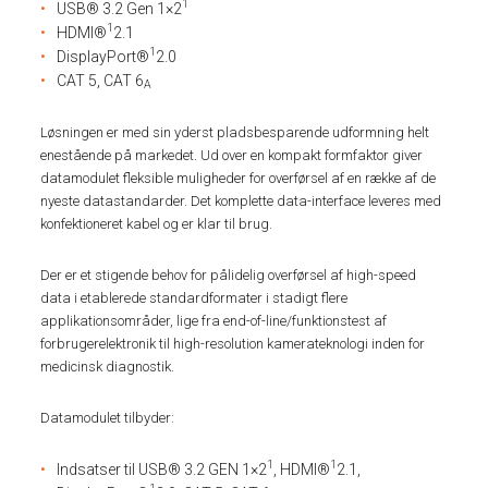
1
USB® 3.2 Gen 1×2
1
HDMI®
2.1
1
DisplayPort®
2.0
CAT 5, CAT 6
A
Løsningen er med sin yderst pladsbesparende udformning helt
enestående på markedet. Ud over en kompakt formfaktor giver
datamodulet fleksible muligheder for overførsel af en række af de
nyeste datastandarder. Det komplette data-interface leveres med
konfektioneret kabel og er klar til brug.
Der er et stigende behov for pålidelig overførsel af high-speed
data i etablerede standardformater i stadigt flere
applikationsområder, lige fra end-of-line/funktionstest af
forbrugerelektronik til high-resolution kamerateknologi inden for
medicinsk diagnostik.
Datamodulet tilbyder:
1
1
Indsatser til USB® 3.2 GEN 1×2
, HDMI®
2.1,