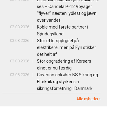
søs – Candela P-12 Voyager
“flyver” næsten lydløst og jævn
over vandet
03.08.2026
Koble med første partner i
Sønderjylland
03.08.2026
Stor efterspørgsel på
elektrikere, men på Fyn stikker
det helt af
03.08.2026
Stor opgradering af Korsørs
elnet er nu færdig
03.08.2026
Caverion opkøber BS Sikring og
Elteknik og styrker sin
sikringsforretning i Danmark
Alle nyheder ›