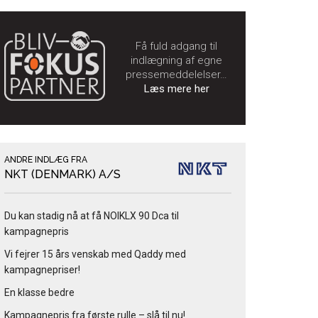
Få fuld adgang til
indlægning af egne
pressemeddelelser…
Læs mere her
ANDRE INDLÆG FRA
NKT (DENMARK) A/S
Du kan stadig nå at få NOIKLX 90 Dca til
kampagnepris
Vi fejrer 15 års venskab med Qaddy med
kampagnepriser!
En klasse bedre
Kampagnepris fra første rulle – slå til nu!