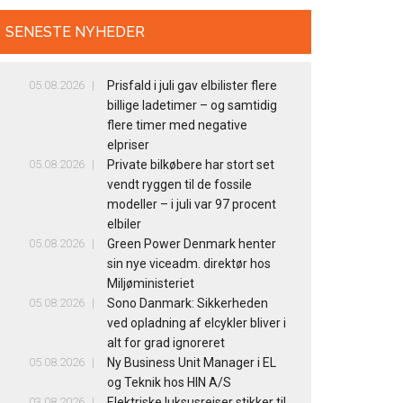
SENESTE NYHEDER
05.08.2026
Prisfald i juli gav elbilister flere
billige ladetimer – og samtidig
flere timer med negative
elpriser
05.08.2026
Private bilkøbere har stort set
vendt ryggen til de fossile
modeller – i juli var 97 procent
elbiler
05.08.2026
Green Power Denmark henter
sin nye viceadm. direktør hos
Miljøministeriet
05.08.2026
Sono Danmark: Sikkerheden
ved opladning af elcykler bliver i
alt for grad ignoreret
05.08.2026
Ny Business Unit Manager i EL
og Teknik hos HIN A/S
03.08.2026
Elektriske luksusrejser stikker til