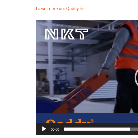
Læse mere om Qaddy her.
Videoafspiller
00:00