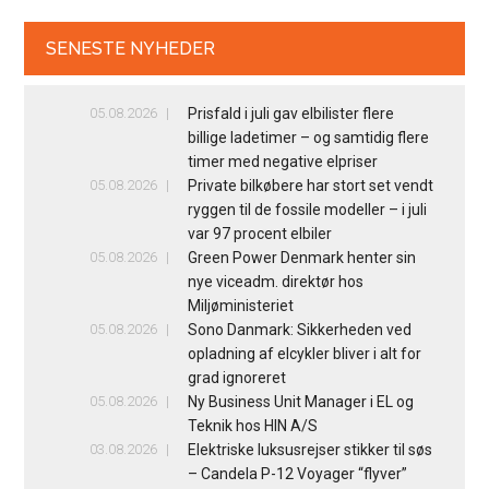
SENESTE NYHEDER
05.08.2026
Prisfald i juli gav elbilister flere
billige ladetimer – og samtidig flere
timer med negative elpriser
05.08.2026
Private bilkøbere har stort set vendt
ryggen til de fossile modeller – i juli
var 97 procent elbiler
05.08.2026
Green Power Denmark henter sin
nye viceadm. direktør hos
Miljøministeriet
05.08.2026
Sono Danmark: Sikkerheden ved
opladning af elcykler bliver i alt for
grad ignoreret
05.08.2026
Ny Business Unit Manager i EL og
Teknik hos HIN A/S
03.08.2026
Elektriske luksusrejser stikker til søs
– Candela P-12 Voyager “flyver”