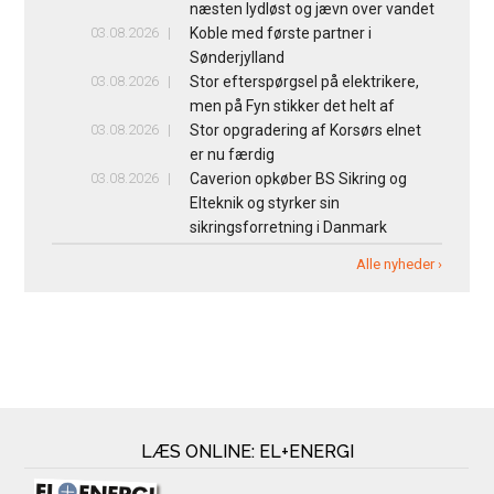
næsten lydløst og jævn over vandet
03.08.2026
Koble med første partner i
Sønderjylland
03.08.2026
Stor efterspørgsel på elektrikere,
men på Fyn stikker det helt af
03.08.2026
Stor opgradering af Korsørs elnet
er nu færdig
03.08.2026
Caverion opkøber BS Sikring og
Elteknik og styrker sin
sikringsforretning i Danmark
Alle nyheder ›
LÆS ONLINE: EL+ENERGI