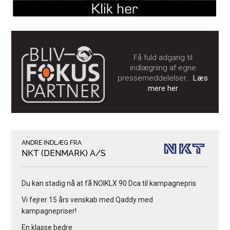
Få fuld adgang til
indlægning af egne
pressemeddelelser…
Læs
mere her
ANDRE INDLÆG FRA
NKT (DENMARK) A/S
Du kan stadig nå at få NOIKLX 90 Dca til kampagnepris
Vi fejrer 15 års venskab med Qaddy med
kampagnepriser!
En klasse bedre